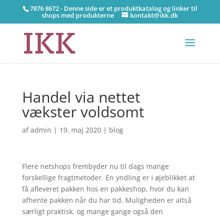
7876 8672 - Denne side er et produktkatalog og linker til
shops med produkterne
kontakt@ikk.dk
Handel via nettet
vækster voldsomt
af
admin
|
19. maj 2020
|
blog
Flere netshops frembyder nu til dags mange
forskellige fragtmetoder. En yndling er i øjeblikket at
få afleveret pakken hos en pakkeshop, hvor du kan
afhente pakken når du har tid. Muligheden er altså
særligt praktisk, og mange gange også den