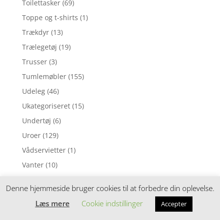
Toilettasker
(69)
Toppe og t-shirts
(1)
Trækdyr
(13)
Trælegetøj
(19)
Trusser
(3)
Tumlemøbler
(155)
Udeleg
(46)
Ukategoriseret
(15)
Undertøj
(6)
Uroer
(129)
Vådservietter
(1)
Vanter
(10)
Vanter og luffer
(13)
Denne hjemmeside bruger cookies til at forbedre din oplevelse.
Vaskeklude
(77)
Læs mere
Cookie indstillinger
Accepter
Værktøj
(1)