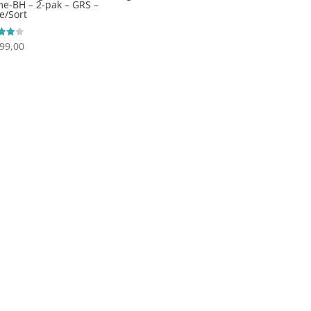
-BH – 2-pak – GRS –
e/Sort
99,00
ret
 5