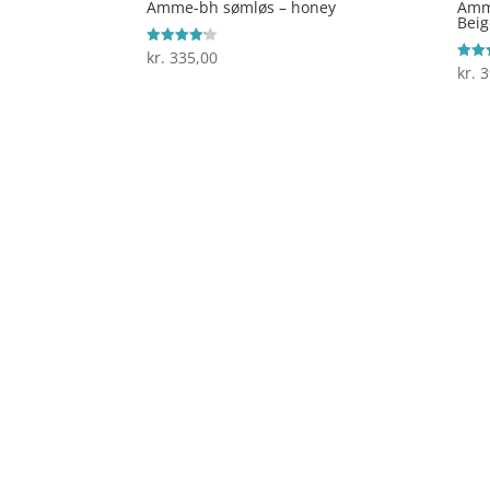
Amme-bh sømløs – honey
Amme
Beig
kr.
335,00
Vurderet
4.1
kr.
3
Vurde
ud af 5
4
ud af