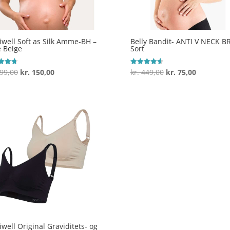
iwell Soft as Silk Amme-BH –
Belly Bandit- ANTI V NECK B
 Beige
Sort
Den
Den
Den
Den
99,00
kr.
150,00
kr.
449,00
kr.
75,00
ret
Vurderet
4.7
oprindelige
aktuelle
oprindelige
aktuelle
 5
ud af 5
pris
pris
pris
pris
var:
er:
var:
er:
kr. 299,00.
kr. 150,00.
kr. 449,00.
kr. 75,00.
iwell Original Graviditets- og