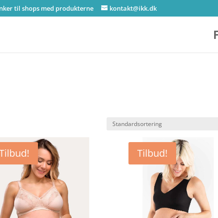
inker til shops med produkterne
kontakt@ikk.dk
Tilbud!
Tilbud!