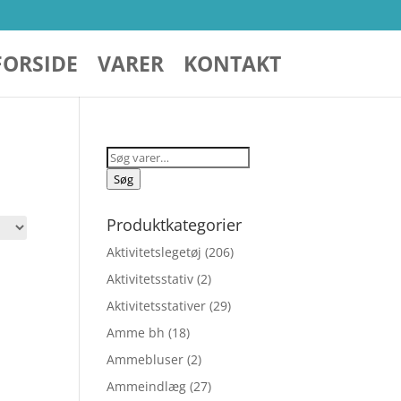
FORSIDE
VARER
KONTAKT
Søg
efter:
Søg
Produktkategorier
Aktivitetslegetøj
(206)
Aktivitetsstativ
(2)
Aktivitetsstativer
(29)
Amme bh
(18)
Ammebluser
(2)
Ammeindlæg
(27)