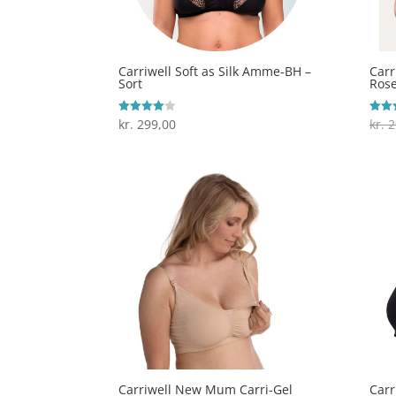
Carriwell Soft as Silk Amme-BH –
Carr
Sort
Rose
kr.
299,00
kr.
2
Vurderet
Vurde
4
4.7
ud af 5
ud af
Carriwell New Mum Carri-Gel
Carr