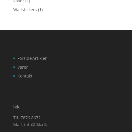
Vikler
(1)
Wallstickers
(1)
Forside
Artikler
Varer
Kontakt
ikk
Tlf: 7876 8672
Mail:
info@ikk.dk