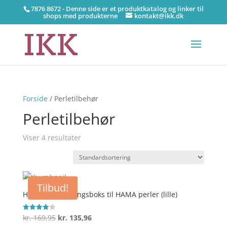
7876 8672 - Denne side er et produktkatalog og linker til
shops med produkterne
kontakt@ikk.dk
Forside
/ Perletilbehør
Perletilbehør
Viser 4 resultater
Tilbud!
HAMA Opbevaringsboks til HAMA perler (lille)
Den
Den
kr.
169,95
kr.
135,96
Vurderet
4