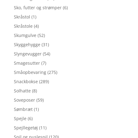
Sko, futter og strømper
(6)
Skråstol
(1)
Skråstole
(4)
Skumgulve
(52)
Skyggehygge
(31)
Slyngevugger
(54)
Smagesutter
(7)
Småopbevaring
(275)
Snackbokse
(289)
Solhatte
(8)
Soveposer
(59)
Sømbræt
(1)
Spejle
(6)
Spejllegetøj
(11)
Spil og puslespil
(120)