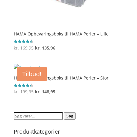
HAMA Opbevaringsboks til HAMA Perler – Lille
Den
Den
kr.
169,95
kr.
135,96
Vurderet
4.5
oprindelige
aktuelle
ud af 5
pris
pris
var:
er:
Tilbud!
kr. 169,95.
kr. 135,96.
HAMA Opbevaringsboks til HAMA Perler – Stor
Den
Den
kr.
199,95
kr.
148,95
Vurderet
4.3
oprindelige
aktuelle
ud af 5
pris
pris
var:
er:
Søg
Søg
kr. 199,95.
kr. 148,95.
efter:
Produktkategorier