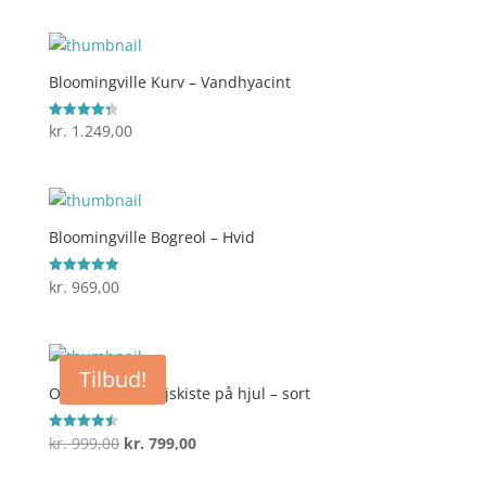
Bloomingville Kurv – Vandhyacint
kr.
1.249,00
Vurderet
4.3
ud af 5
Bloomingville Bogreol – Hvid
kr.
969,00
Vurderet
5
ud af 5
Tilbud!
Ooh Noo Legetøjskiste på hjul – sort
Den
Den
kr.
999,00
kr.
799,00
Vurderet
4.5
oprindelige
aktuelle
ud af 5