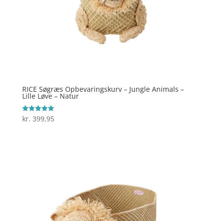
RICE Søgræs Opbevaringskurv – Jungle Animals –
Lille Løve – Natur
kr.
399,95
Vurderet
5
ud af 5