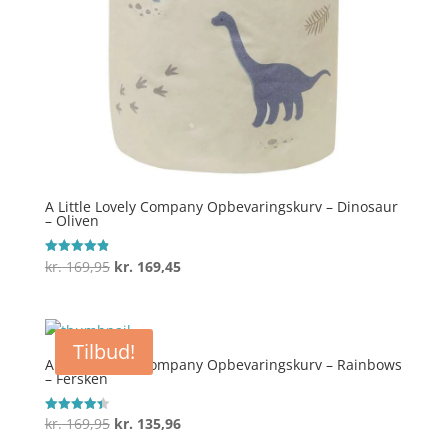
A Little Lovely Company Opbevaringskurv – Dinosaur
– Oliven
Den
Den
kr.
169,95
kr.
169,45
Vurderet
4.9
oprindelige
aktuelle
ud af 5
pris
pris
var:
er:
Tilbud!
kr. 169,95.
kr. 169,45.
A Little Lovely Company Opbevaringskurv – Rainbows
– Fersken
Den
Den
kr.
169,95
kr.
135,96
Vurderet
4.4
oprindelige
aktuelle
ud af 5