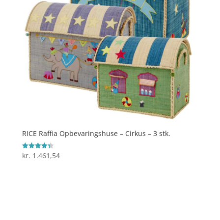
RICE Raffia Opbevaringshuse – Cirkus – 3 stk.
kr.
1.461,54
Vurderet
4.3
ud af 5