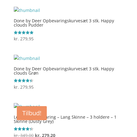
pris
pris
var:
er:
kr. 249,00.
kr. 199,20.
Done by Deer Opbevaringskurvesæt 3 stk. Happy
clouds Pudder
kr.
279,95
Vurderet
5
ud af 5
Done by Deer Opbevaringskurvesæt 3 stk. Happy
clouds Grøn
kr.
279,95
Vurderet
4.4
ud af 5
Tilbud!
Leander Opbevaring – Lang Skinne – 3 holdere – 1
Skinne (Dusty Grey)
Den
Den
kr.
349,00
kr.
279,20
Vurderet