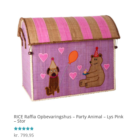
RICE Raffia Opbevaringshus – Party Animal – Lys Pink
– Stor
kr.
799,95
Vurderet
4.9