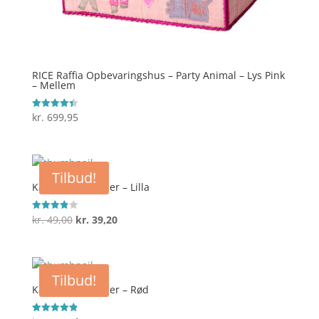
RICE Raffia Opbevaringshus – Party Animal – Lys Pink
– Mellem
kr.
699,95
Vurderet
4.4
ud af 5
Tilbud!
Kasse til rumdeler – Lilla
Den
Den
kr.
49,00
kr.
39,20
Vurderet
3.9
oprindelige
aktuelle
ud af 5
pris
pris
var:
er:
Tilbud!
kr. 49,00.
kr. 39,20.
Kasse til rumdeler – Rød