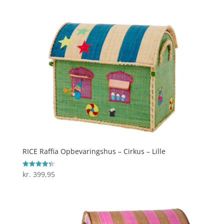
RICE Raffia Opbevaringshus – Cirkus – Lille
kr.
399,95
Vurderet
4.3
ud af 5