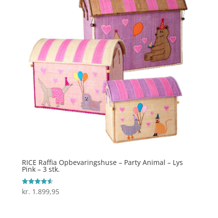
RICE Raffia Opbevaringshuse – Party Animal – Lys
Pink – 3 stk.
kr.
1.899,95
Vurderet
4.6
ud af 5