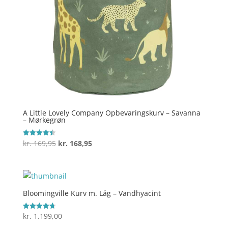
A Little Lovely Company Opbevaringskurv – Savanna
– Mørkegrøn
Den
Den
kr.
169,95
kr.
168,95
Vurderet
4.5
oprindelige
aktuelle
ud af 5
pris
pris
var:
er:
kr. 169,95.
kr. 168,95.
Bloomingville Kurv m. Låg – Vandhyacint
kr.
1.199,00
Vurderet
4.7
ud af 5