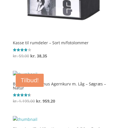
Kasse til rumdeler – Sort m/fotolommer
Den
Den
kr.
59,00
kr.
38,35
Vurderet
3.9
oprindelige
aktuelle
ud af 5
pris
pris
var:
er:
Tilbud!
kr. 59,00.
kr. 38,35.
Bloomingville Finus Agernkurv m. Låg – Søgræs –
Natur
Den
Den
kr.
1.199,00
kr.
959,20
Vurderet
4.5
oprindelige
aktuelle
ud af 5
pris
pris
var:
er:
kr. 1.199,00.
kr. 959,20.