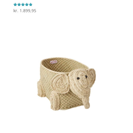
kr.
1.899,95
Vurderet
4.9
ud af 5