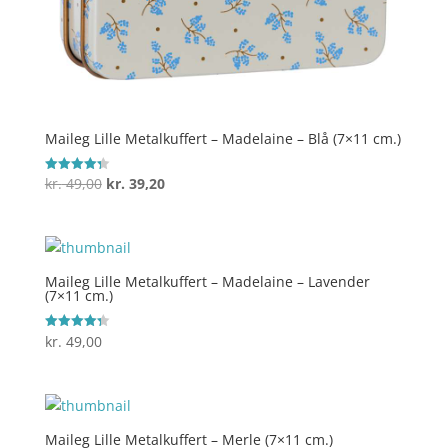
Maileg Lille Metalkuffert – Madelaine – Blå (7×11 cm.)
Den
Den
kr.
49,00
kr.
39,20
Vurderet
4.3
oprindelige
aktuelle
ud af 5
pris
pris
var:
er:
kr. 49,00.
kr. 39,20.
Maileg Lille Metalkuffert – Madelaine – Lavender
(7×11 cm.)
kr.
49,00
Vurderet
4.3
ud af 5
Maileg Lille Metalkuffert – Merle (7×11 cm.)