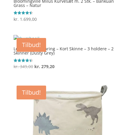
Bloomingville Milus Kurvesæt m. 2 Stk. – Bankuan
Grass – Natur
kr.
1.699,00
Vurderet
4.5
ud af 5
Tilbud!
Leander Opbevaring – Kort Skinne – 3 holdere – 2
Skinner (Dusty Grey)
Den
Den
kr.
349,00
kr.
279,20
Vurderet
4.4
oprindelige
aktuelle
ud af 5
pris
pris
var:
er:
Tilbud!
kr. 349,00.
kr. 279,20.