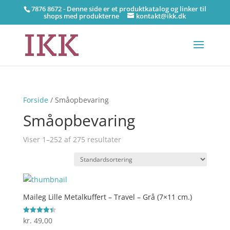
7876 8672 - Denne side er et produktkatalog og linker til
shops med produkterne
kontakt@ikk.dk
Forside
/ Småopbevaring
Småopbevaring
Viser 1–252 af 275 resultater
Maileg Lille Metalkuffert – Travel – Grå (7×11 cm.)
kr.
49,00
Vurderet
4.4