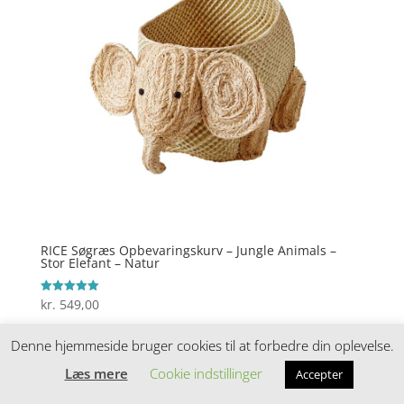
RICE Søgræs Opbevaringskurv – Jungle Animals –
Stor Elefant – Natur
kr.
549,00
Vurderet
5
ud af 5
Denne hjemmeside bruger cookies til at forbedre din oplevelse.
Læs mere
Cookie indstillinger
Accepter