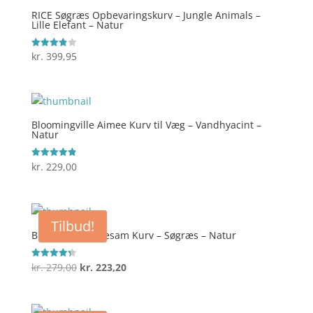
RICE Søgræs Opbevaringskurv – Jungle Animals –
Lille Elefant – Natur
kr.
399,95
Vurderet
3.9
ud af 5
Bloomingville Aimee Kurv til Væg – Vandhyacint –
Natur
kr.
229,00
Vurderet
4.9
ud af 5
Tilbud!
Bloomingville Hesam Kurv – Søgræs – Natur
Den
Den
kr.
279,00
kr.
223,20
Vurderet
4.3
oprindelige
aktuelle
ud af 5
pris
pris