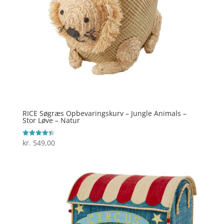
RICE Søgræs Opbevaringskurv – Jungle Animals –
Stor Løve – Natur
kr.
549,00
Vurderet
4.4
ud af 5