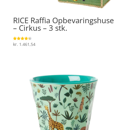
RICE Raffia Opbevaringshuse
– Cirkus – 3 stk.
kr.
1.461,54
Vurderet
4.3
ud af 5