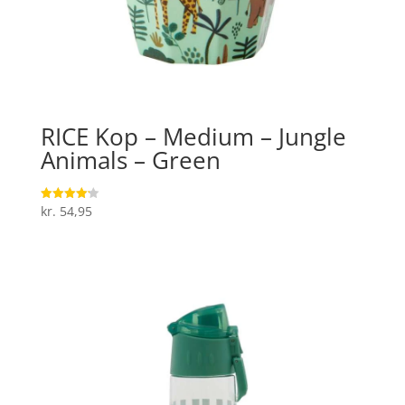
RICE Kop – Medium – Jungle
Animals – Green
kr.
54,95
Vurderet
4.2
ud af 5