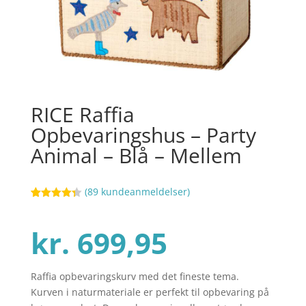
RICE Raffia
Opbevaringshus – Party
Animal – Blå – Mellem
(
89
kundeanmeldelser)
Bedømt
28
som
4.3
ud af 5
kr.
699,95
baseret
på
kundebedø
mmelser
Raffia opbevaringskurv med det fineste tema.
Kurven i naturmateriale er perfekt til opbevaring på