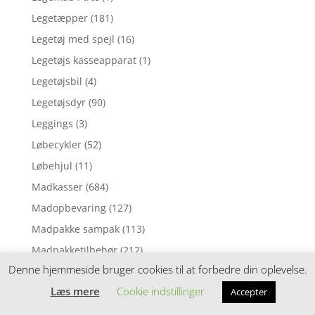
Legetæpper
(181)
Legetøj med spejl
(16)
Legetøjs kasseapparat
(1)
Legetøjsbil
(4)
Legetøjsdyr
(90)
Leggings
(3)
Løbecykler
(52)
Løbehjul
(11)
Madkasser
(684)
Madopbevaring
(127)
Madpakke sampak
(113)
Madpakketilbehør
(212)
Denne hjemmeside bruger cookies til at forbedre din oplevelse.
Madras til juniorseng
(70)
Læs mere
Cookie indstillinger
Madras til tremmeseng
(1)
Accepter
Madras til vugge
(2)