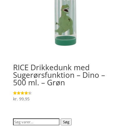
RICE Drikkedunk med
Sugerørsfunktion – Dino –
500 ml. – Grøn
kr.
99,95
Vurderet
4.3
ud af 5
Søg
Søg
efter: