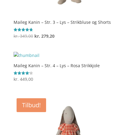
Maileg Kanin – Str. 3 – Lys – Strikbluse og Shorts
Den
Den
kr.
349,00
kr.
279,20
Vurderet
4.8
oprindelige
aktuelle
ud af 5
pris
pris
var:
er:
kr. 349,00.
kr. 279,20.
Maileg Kanin – Str. 4 – Lys – Rosa Strikkjole
kr.
449,00
Vurderet
4.2
ud af 5
Tilbud!