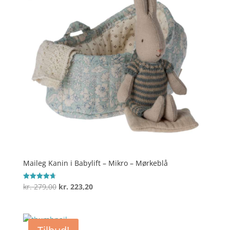
Maileg Kanin i Babylift – Mikro – Mørkeblå
Den
Den
kr.
279,00
kr.
223,20
Vurderet
4.7
oprindelige
aktuelle
ud af 5
pris
pris
var:
er: