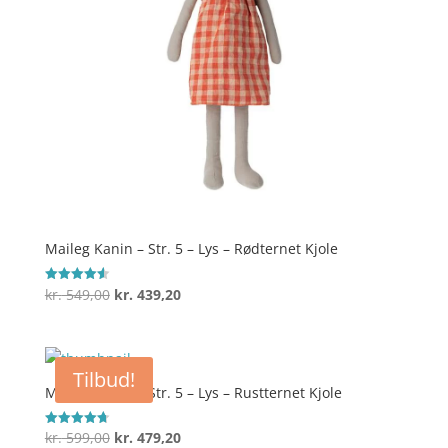
Maileg Kanin – Str. 5 – Lys – Rødternet Kjole
Den
Den
kr.
549,00
kr.
439,20
Vurderet
4.6
oprindelige
aktuelle
ud af 5
pris
pris
var:
er:
Tilbud!
kr. 549,00.
kr. 439,20.
Maileg Kanin – Str. 5 – Lys – Rustternet Kjole
Den
Den
kr.
599,00
kr.
479,20
Vurderet
4.7