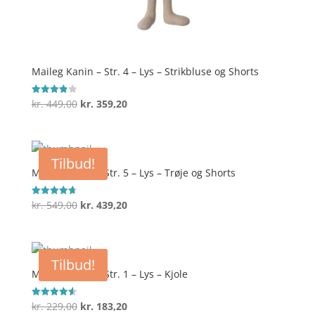
Maileg Kanin – Str. 4 – Lys – Strikbluse og Shorts
Den
Den
kr.
449,00
kr.
359,20
Vurderet
3.9
oprindelige
aktuelle
ud af 5
pris
pris
var:
er:
Tilbud!
kr. 449,00.
kr. 359,20.
Maileg Kanin – Str. 5 – Lys – Trøje og Shorts
Den
Den
kr.
549,00
kr.
439,20
Vurderet
4.7
oprindelige
aktuelle
ud af 5
pris
pris
var:
er:
Tilbud!
kr. 549,00.
kr. 439,20.
Maileg Kanin – Str. 1 – Lys – Kjole
Den
Den
kr.
229,00
kr.
183,20
Vurderet
4.6