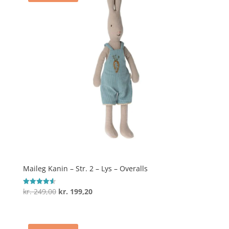
Maileg Kanin – Str. 2 – Lys – Overalls
Den
Den
kr.
249,00
kr.
199,20
Vurderet
4.6
oprindelige
aktuelle
ud af 5
pris
pris
var:
er: