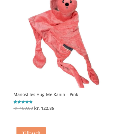
Manostiles Hug-Me Kanin – Pink
Den
Den
kr.
189,00
kr.
122,85
Vurderet
4.7
oprindelige
aktuelle
ud af 5
pris
pris
var:
er:
Tilbud!