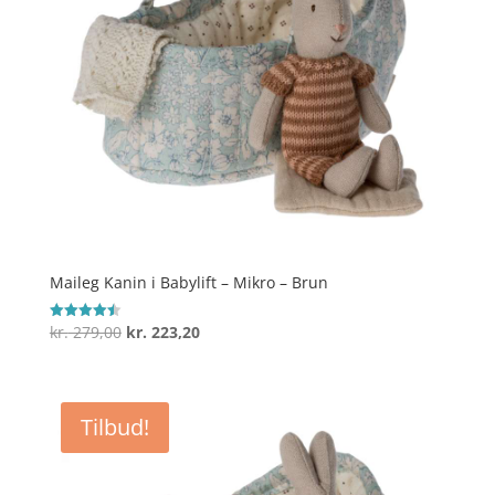
Maileg Kanin i Babylift – Mikro – Brun
Den
Den
kr.
279,00
kr.
223,20
Vurderet
4.5
oprindelige
aktuelle
ud af 5
pris
pris
var:
er:
Tilbud!
kr. 279,00.
kr. 223,20.