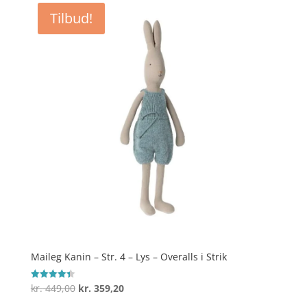
var:
er:
Tilbud!
kr. 449,00.
kr. 359,20.
Maileg Kanin – Str. 4 – Lys – Overalls i Strik
Den
Den
kr.
449,00
kr.
359,20
Vurderet
4.4
oprindelige
aktuelle
ud af 5