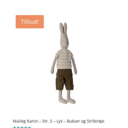
oprindelige
aktuelle
ud af 5
pris
pris
var:
er:
Tilbud!
kr. 599,00.
kr. 479,20.
Maileg Kanin – Str. 5 – Lys – Bukser og Striktrøje