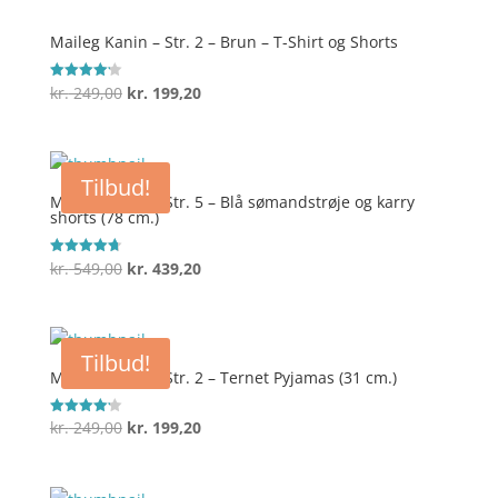
Maileg Kanin – Str. 2 – Brun – T-Shirt og Shorts
Den
Den
kr.
249,00
kr.
199,20
Vurderet
4.2
oprindelige
aktuelle
ud af 5
pris
pris
var:
er:
Tilbud!
kr. 249,00.
kr. 199,20.
Maileg Kanin – Str. 5 – Blå sømandstrøje og karry
shorts (78 cm.)
Den
Den
kr.
549,00
kr.
439,20
Vurderet
4.7
oprindelige
aktuelle
ud af 5
pris
pris
var:
er:
Tilbud!
kr. 549,00.
kr. 439,20.
Maileg Kanin – Str. 2 – Ternet Pyjamas (31 cm.)
Den
Den
kr.
249,00
kr.
199,20
Vurderet
4.2
oprindelige
aktuelle
ud af 5
pris
pris