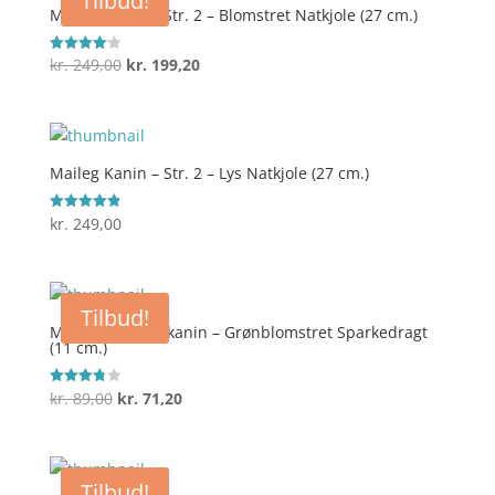
Tilbud!
kr. 229,00.
kr. 183,20.
Maileg Kanin – Str. 2 – Blomstret Natkjole (27 cm.)
Den
Den
kr.
249,00
kr.
199,20
Vurderet
4.1
oprindelige
aktuelle
ud af 5
pris
pris
var:
er:
kr. 249,00.
kr. 199,20.
Maileg Kanin – Str. 2 – Lys Natkjole (27 cm.)
kr.
249,00
Vurderet
4.9
ud af 5
Tilbud!
Maileg My Babykanin – Grønblomstret Sparkedragt
(11 cm.)
Den
Den
kr.
89,00
kr.
71,20
Vurderet
3.8
oprindelige
aktuelle
ud af 5
pris
pris
var:
er:
Tilbud!