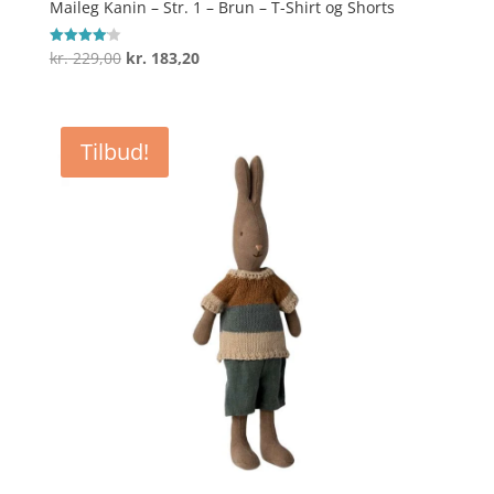
Maileg Kanin – Str. 1 – Brun – T-Shirt og Shorts
Den
Den
kr.
229,00
kr.
183,20
Vurderet
4.1
oprindelige
aktuelle
ud af 5
pris
pris
var:
er:
Tilbud!
kr. 229,00.
kr. 183,20.