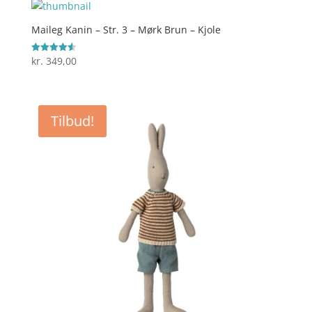
var:
er:
kr. 249,00.
kr. 199,20.
Maileg Kanin – Str. 3 – Mørk Brun – Kjole
kr.
349,00
Vurderet
4.6
ud af 5
Tilbud!