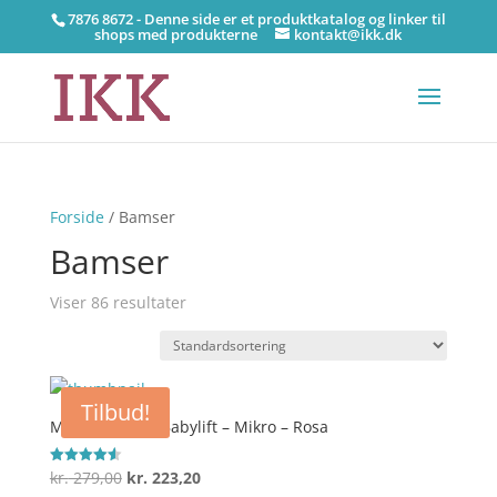
7876 8672 - Denne side er et produktkatalog og linker til
shops med produkterne
kontakt@ikk.dk
Forside
/ Bamser
Bamser
Viser 86 resultater
Tilbud!
Maileg Kanin i Babylift – Mikro – Rosa
Den
Den
kr.
279,00
kr.
223,20
Vurderet
4.6