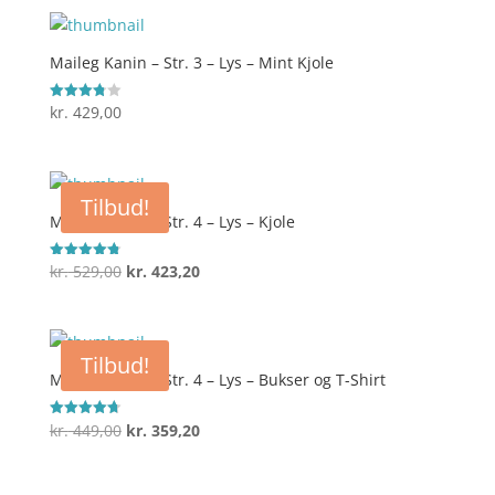
pris
pris
var:
er:
kr. 349,00.
kr. 279,20.
Maileg Kanin – Str. 3 – Lys – Mint Kjole
kr.
429,00
Vurderet
3.8
ud af 5
Tilbud!
Maileg Kanin – Str. 4 – Lys – Kjole
Den
Den
kr.
529,00
kr.
423,20
Vurderet
4.8
oprindelige
aktuelle
ud af 5
pris
pris
var:
er:
Tilbud!
kr. 529,00.
kr. 423,20.
Maileg Kanin – Str. 4 – Lys – Bukser og T-Shirt
Den
Den
kr.
449,00
kr.
359,20
Vurderet
4.7
oprindelige
aktuelle
ud af 5
pris
pris