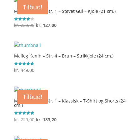
var:
er:
Tilbud!
kr. 249,00.
kr. 199,20.
Maileg Kanin – Str. 1 – Støvet Gul – Kjole (21 cm.)
Den
Den
kr.
229,00
kr.
127,00
Vurderet
4.1
oprindelige
aktuelle
ud af 5
pris
pris
var:
er:
kr. 229,00.
kr. 127,00.
Maileg Kanin – Str. 4 – Brun – Strikkjole (24 cm.)
kr.
449,00
Vurderet
4.8
ud af 5
Tilbud!
Maileg Kanin – Str. 1 – Klassisk – T-Shirt og Shorts (24
cm.)
Den
Den
kr.
229,00
kr.
183,20
Vurderet
5
oprindelige
aktuelle
ud af 5
pris
pris