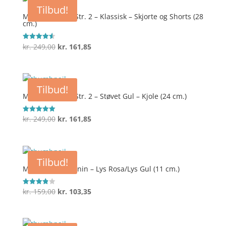
var:
er:
Tilbud!
kr. 229,00.
kr. 183,20.
Maileg Kanin – Str. 2 – Klassisk – Skjorte og Shorts (28
cm.)
Den
Den
kr.
249,00
kr.
161,85
Vurderet
4.6
oprindelige
aktuelle
ud af 5
pris
pris
var:
er:
Tilbud!
kr. 249,00.
kr. 161,85.
Maileg Kanin – Str. 2 – Støvet Gul – Kjole (24 cm.)
Den
Den
kr.
249,00
kr.
161,85
Vurderet
5
oprindelige
aktuelle
ud af 5
pris
pris
var:
er:
Tilbud!
kr. 249,00.
kr. 161,85.
Maileg Micro Kanin – Lys Rosa/Lys Gul (11 cm.)
Den
Den
kr.
159,00
kr.
103,35
Vurderet
3.9
oprindelige
aktuelle
ud af 5
pris
pris
var:
er: