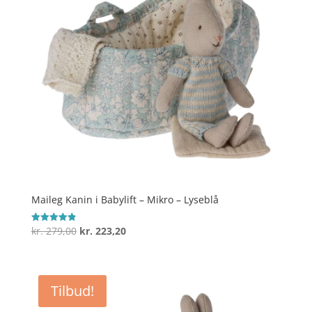
Maileg Kanin i Babylift – Mikro – Lyseblå
Den
Den
kr.
279,00
kr.
223,20
Vurderet
4.9
oprindelige
aktuelle
ud af 5
pris
pris
var:
er:
Tilbud!
kr. 279,00.
kr. 223,20.