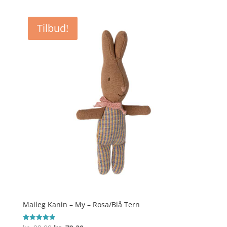
pris
pris
var:
er:
Tilbud!
kr. 159,00.
kr. 127,20.
Maileg Kanin – My – Rosa/Blå Tern
Vurderet