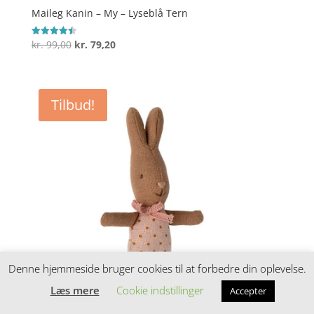
Maileg Kanin – My – Lyseblå Tern
Den
Den
kr.
99,00
kr.
79,20
Vurderet
4.5
oprindelige
aktuelle
ud af 5
pris
pris
var:
er:
Tilbud!
kr. 99,00.
kr. 79,20.
Denne hjemmeside bruger cookies til at forbedre din oplevelse.
Læs mere
Cookie indstillinger
Accepter