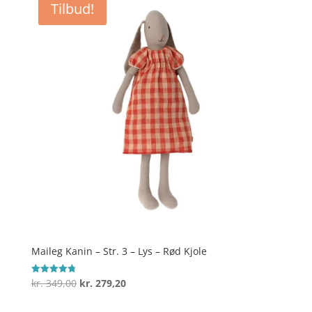
Tilbud!
kr. 249,00.
kr. 199,20.
Maileg Kanin – Str. 3 – Lys – Rød Kjole
Den
Den
kr.
349,00
kr.
279,20
Vurderet
4.8
oprindelige
aktuelle
ud af 5