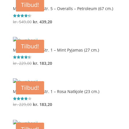
Tilbud!
kr. 159,00.
kr. 103,35.
Maileg Kanin – Str. 5 – Overalls – Petroleum (67 cm.)
Den
Den
kr.
549,00
kr.
439,20
Vurderet
4.3
oprindelige
aktuelle
ud af 5
pris
pris
var:
er:
Tilbud!
kr. 549,00.
kr. 439,20.
Maileg Kanin – Str. 1 – Mint Pyjamas (27 cm.)
Den
Den
kr.
229,00
kr.
183,20
Vurderet
4.4
oprindelige
aktuelle
ud af 5
pris
pris
var:
er:
Tilbud!
kr. 229,00.
kr. 183,20.
Maileg Kanin – Str. 1 – Rosa Natkjole (23 cm.)
Den
Den
kr.
229,00
kr.
183,20
Vurderet
3.9
oprindelige
aktuelle
ud af 5
pris
pris
var:
er: