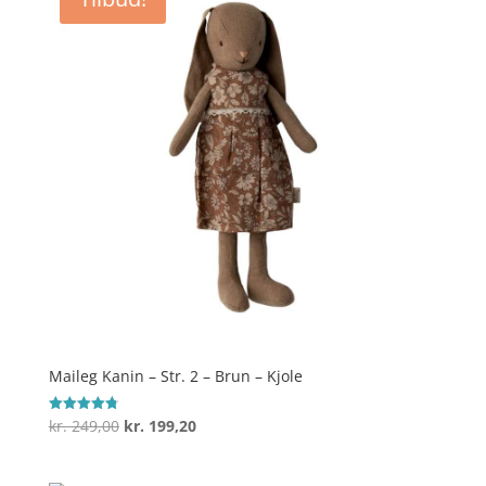
kr. 189,00.
kr. 122,85.
Maileg Kanin – Str. 2 – Brun – Kjole
Den
Den
kr.
249,00
kr.
199,20
Vurderet
4.8
oprindelige
aktuelle
ud af 5
pris
pris