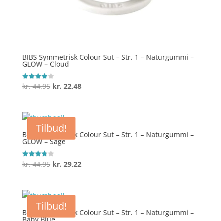
BIBS Symmetrisk Colour Sut – Str. 1 – Naturgummi –
GLOW – Cloud
Den
Den
kr.
44,95
kr.
22,48
Vurderet
3.9
oprindelige
aktuelle
ud af 5
pris
pris
var:
er:
Tilbud!
kr. 44,95.
kr. 22,48.
BIBS Symmetrisk Colour Sut – Str. 1 – Naturgummi –
GLOW – Sage
Den
Den
kr.
44,95
kr.
29,22
Vurderet
3.8
oprindelige
aktuelle
ud af 5
pris
pris
var:
er:
Tilbud!
kr. 44,95.
kr. 29,22.
BIBS Symmetrisk Colour Sut – Str. 1 – Naturgummi –
Baby Blue