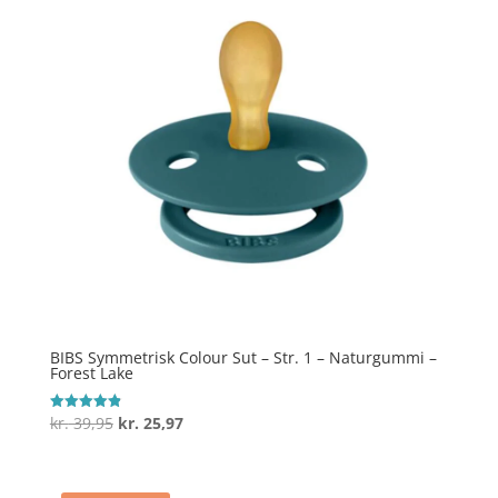
BIBS Symmetrisk Colour Sut – Str. 1 – Naturgummi –
Forest Lake
Den
Den
kr.
39,95
kr.
25,97
Vurderet
4.9
oprindelige
aktuelle
ud af 5
pris
pris