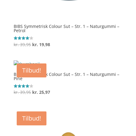
BIBS Symmetrisk Colour Sut – Str. 1 – Naturgummi –
Petrol
Den
Den
kr.
39,95
kr.
19,98
Vurderet
4.1
oprindelige
aktuelle
ud af 5
pris
pris
var:
er:
Tilbud!
kr. 39,95.
kr. 19,98.
BIBS Symmetrisk Colour Sut – Str. 1 – Naturgummi –
Pine
Den
Den
kr.
39,95
kr.
25,97
Vurderet
4.1
oprindelige
aktuelle
ud af 5
pris
pris
var:
er:
Tilbud!
kr. 39,95.
kr. 25,97.