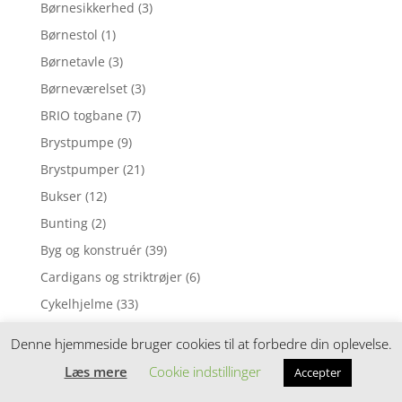
Børnesikkerhed
(3)
Børnestol
(1)
Børnetavle
(3)
Børneværelset
(3)
BRIO togbane
(7)
Brystpumpe
(9)
Brystpumper
(21)
Bukser
(12)
Bunting
(2)
Byg og konstruér
(39)
Cardigans og striktrøjer
(6)
Cykelhjelme
(33)
Cykeltilbehør
(17)
Denne hjemmeside bruger cookies til at forbedre din oplevelse.
Dækkeservietter
(45)
Læs mere
Cookie indstillinger
Accepter
Dekoration
(14)