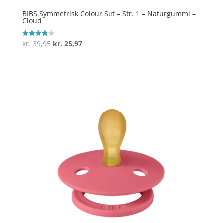
BIBS Symmetrisk Colour Sut – Str. 1 – Naturgummi –
Cloud
Den
Den
kr.
39,95
kr.
25,97
Vurderet
3.9
oprindelige
aktuelle
ud af 5
pris
pris
var:
er:
kr. 39,95.
kr. 25,97.