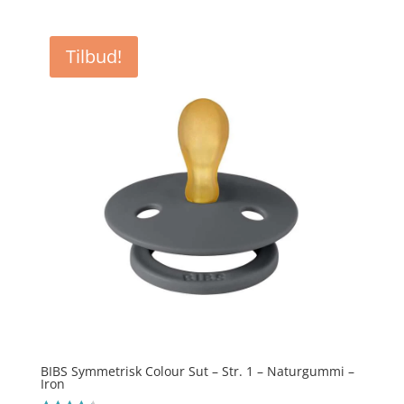
pris
pris
var:
er:
Tilbud!
kr. 39,95.
kr. 25,97.
BIBS Symmetrisk Colour Sut – Str. 1 – Naturgummi –
Iron