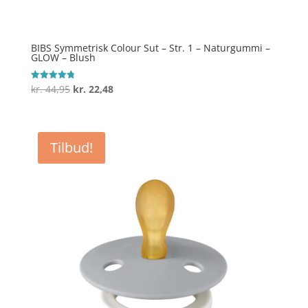
BIBS Symmetrisk Colour Sut – Str. 1 – Naturgummi –
GLOW – Blush
Den
Den
kr.
44,95
kr.
22,48
Vurderet
4.8
oprindelige
aktuelle
ud af 5
pris
pris
var:
er:
Tilbud!
kr. 44,95.
kr. 22,48.