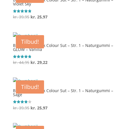
Violet Sky
Den
Den
kr.
39,95
kr.
25,97
Vurderet
4.9
oprindelige
aktuelle
ud af 5
pris
pris
var:
er:
Tilbud!
kr. 39,95.
kr. 25,97.
BIBS Symmetrisk Colour Sut – Str. 1 – Naturgummi –
GLOW – Vanilla
Den
Den
kr.
44,95
kr.
29,22
Vurderet
4.8
oprindelige
aktuelle
ud af 5
pris
pris
var:
er:
Tilbud!
kr. 44,95.
kr. 29,22.
BIBS Symmetrisk Colour Sut – Str. 1 – Naturgummi –
Sage
Den
Den
kr.
39,95
kr.
25,97
Vurderet
3.9
oprindelige
aktuelle
ud af 5
pris
pris
var:
er: