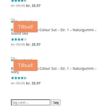
Den
Den
kr.
39,95
kr.
25,97
Vurderet
4.4
oprindelige
aktuelle
ud af 5
pris
pris
var:
er:
Tilbud!
kr. 39,95.
kr. 25,97.
BIBS Symmetrisk Colour Sut – Str. 1 – Naturgummi –
Island Sea
Den
Den
kr.
39,95
kr.
25,97
Vurderet
4.1
oprindelige
aktuelle
ud af 5
pris
pris
var:
er:
Tilbud!
kr. 39,95.
kr. 25,97.
BIBS Symmetrisk Colour Sut – Str. 1 – Naturgummi –
Ivory
Den
Den
kr.
39,95
kr.
25,97
Vurderet
4.5
oprindelige
aktuelle
ud af 5
pris
pris
var:
er:
Søg
Søg
kr. 39,95.
kr. 25,97.
efter: