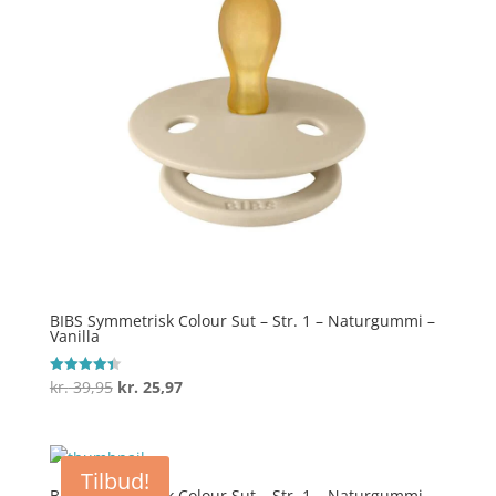
BIBS Symmetrisk Colour Sut – Str. 1 – Naturgummi –
Vanilla
Den
Den
kr.
39,95
kr.
25,97
Vurderet
4.4
oprindelige
aktuelle
ud af 5
pris
pris
var:
er:
Tilbud!
kr. 39,95.
kr. 25,97.
BIBS Symmetrisk Colour Sut – Str. 1 – Naturgummi –