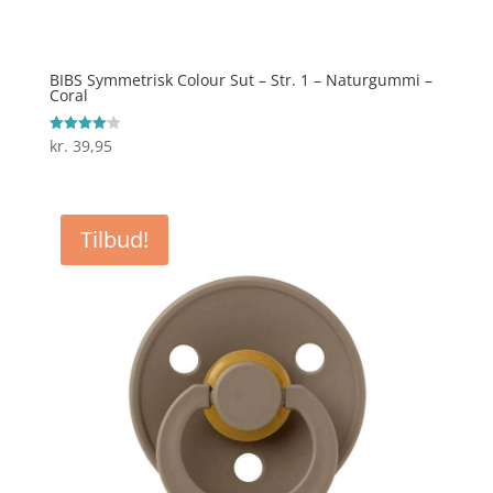
BIBS Symmetrisk Colour Sut – Str. 1 – Naturgummi –
Coral
kr.
39,95
Vurderet
4.1
ud af 5
Tilbud!