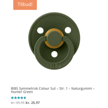
var:
er:
Tilbud!
kr. 39,95.
kr. 25,97.
BIBS Symmetrisk Colour Sut – Str. 1 – Naturgummi –
Hunter Green
Den
Den
kr.
39,95
kr.
25,97
Vurderet
4.7
oprindelige
aktuelle
ud af 5