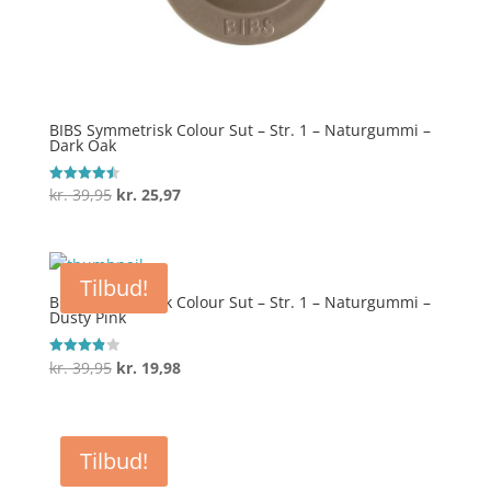
BIBS Symmetrisk Colour Sut – Str. 1 – Naturgummi –
Dark Oak
Den
Den
kr.
39,95
kr.
25,97
Vurderet
4.5
oprindelige
aktuelle
ud af 5
pris
pris
var:
er:
Tilbud!
kr. 39,95.
kr. 25,97.
BIBS Symmetrisk Colour Sut – Str. 1 – Naturgummi –
Dusty Pink
Den
Den
kr.
39,95
kr.
19,98
Vurderet
3.9
oprindelige
aktuelle
ud af 5
pris
pris
var:
er:
Tilbud!
kr. 39,95.
kr. 19,98.