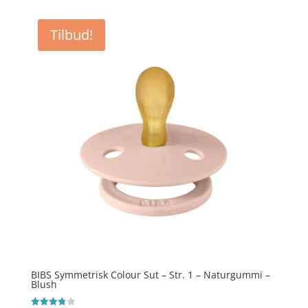
pris
pris
var:
er:
Tilbud!
kr. 39,95.
kr. 25,97.
BIBS Symmetrisk Colour Sut – Str. 1 – Naturgummi –
Blush