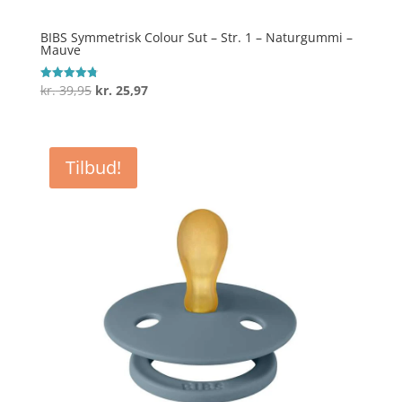
BIBS Symmetrisk Colour Sut – Str. 1 – Naturgummi –
Mauve
Den
Den
kr.
39,95
kr.
25,97
Vurderet
4.8
oprindelige
aktuelle
ud af 5
pris
pris
var:
er:
Tilbud!
kr. 39,95.
kr. 25,97.