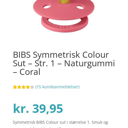
BIBS Symmetrisk Colour
Sut – Str. 1 – Naturgummi
– Coral
(
15
kundeanmeldelser)
Bedømt
95
som
4.1
ud af 5
kr.
39,95
baseret
på
kundebedø
mmelser
Symmetrisk BIBS Colour sut i størrelse 1. Smuk og