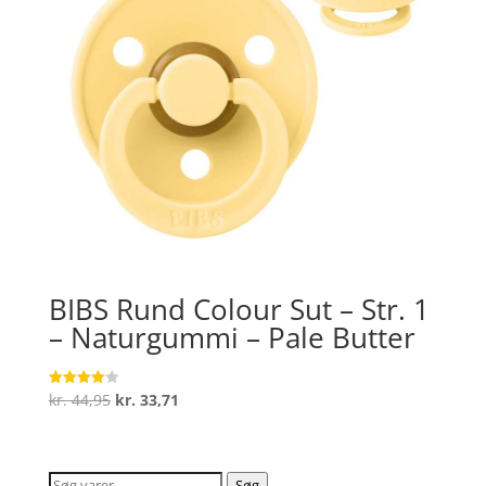
BIBS Rund Colour Sut – Str. 1
– Naturgummi – Pale Butter
Den
Den
kr.
44,95
kr.
33,71
Vurderet
4.1
oprindelige
aktuelle
ud af 5
pris
pris
var:
er:
Søg
Søg