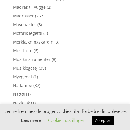
Madras til vugge
(2)
Madrasser
(257)
Mavebælter
(3)
Motorik legetøj
(5)
Mørklægningsgardin
(3)
Musik uro
(6)
Musikinstrumenter
(8)
Musiklegetøj
(39)
Myggenet
(1)
Natlampe
(37)
Nattøj
(1)
Neglelak
(1)
Denne hjemmeside bruger cookies til at forbedre din oplevelse.
Nusseklud
(4)
Læs mere
Cookie indstillinger
Nusseklude
(78)
Accepter
Opbevaring
(11)