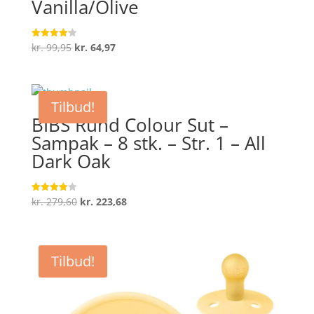
Vanilla/Olive
Den
Den
kr.
99,95
kr.
64,97
Vurderet
4.2
oprindelige
aktuelle
ud af 5
pris
pris
var:
er:
Tilbud!
kr. 99,95.
kr. 64,97.
BIBS Rund Colour Sut –
Sampak – 8 stk. – Str. 1 – All
Dark Oak
Den
Den
kr.
279,60
kr.
223,68
Vurderet
4
oprindelige
aktuelle
ud af 5
pris
pris
var:
er:
Tilbud!
kr. 279,60.
kr. 223,68.