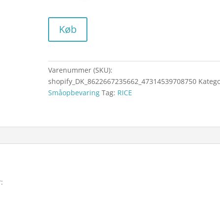
Køb
Varenummer (SKU):
shopify_DK_8622667235662_47314539708750
Katego
Småopbevaring
Tag:
RICE
: