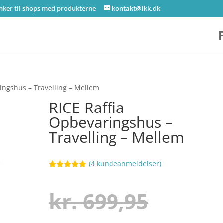
inker til shops med produkterne
kontakt@ikk.dk
ingshus – Travelling – Mellem
RICE Raffia
Opbevaringshus –
Travelling – Mellem
(
4
kundeanmeldelser)
Bedømt
12
som
5
ud
af 5
Den
kr.
699,95
baseret på
kundebedøm
melser