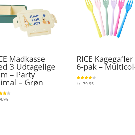
CE Madkasse
RICE Kagegafler
d 3 Udtagelige
6-pak – Multicol
m – Party
imal – Grøn
kr.
79,95
Vurderet
3.9
ud af 5
9,95
ret
 5