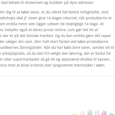
e skal betale til showroom og butikker på dyre adresser.
er dig til at købe varer, er du sikret lidt bedre rettigheder, end
webshops skal jf. loven give 14 dages returret. når produkterne er
oppen endda mere som ligger udover de lovpligtige 14 dage. At
ne, betyder også at deres priser online, som gør det let at
 der er på det danske marked. Og du kan endda gøre det super
, der sælger din vare. Den helt stort fordel ved købe produkterne
 butikkernes åbningstider. Når du har købt dine varer, sendes de til
in arbejdsplads, så du kan frit vælge den løsning, der er bedst for
er eller supermarkeder så gå let og ubesværet direkte til kassen,
 slut med at blive irriteret over langsomme mennesker i køen.