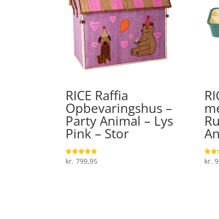
RICE Raffia
RI
Opbevaringshus –
me
Party Animal – Lys
Ru
Pink – Stor
An
kr.
799,95
kr.
9
Vurderet
Vurde
4.9
4.2
ud af 5
ud af