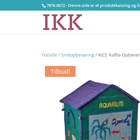
7876 8672 - Denne side er et produktkatalog og l
Forside
/
Småopbevaring
/ RICE Raffia Opbevar
Tilbud!