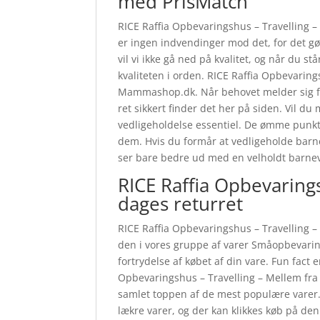
med PrisMatch
RICE Raffia Opbevaringshus – Travelling 
er ingen indvendinger mod det, for det gø
vil vi ikke gå ned på kvalitet, og når du 
kvaliteten i orden. RICE Raffia Opbevarin
Mammashop.dk. Når behovet melder sig for 
ret sikkert finder det her på siden. Vil du
vedligeholdelse essentiel. De ømme punkte
dem. Hvis du formår at vedligeholde barne
ser bare bedre ud med en velholdt barne
RICE Raffia Opbevaring
dages returret
RICE Raffia Opbevaringshus – Travelling –
den i vores gruppe af varer Småopbevaring
fortrydelse af købet af din vare. Fun fact 
Opbevaringshus – Travelling – Mellem fr
samlet toppen af de mest populære varer
lækre varer, og der kan klikkes køb på de