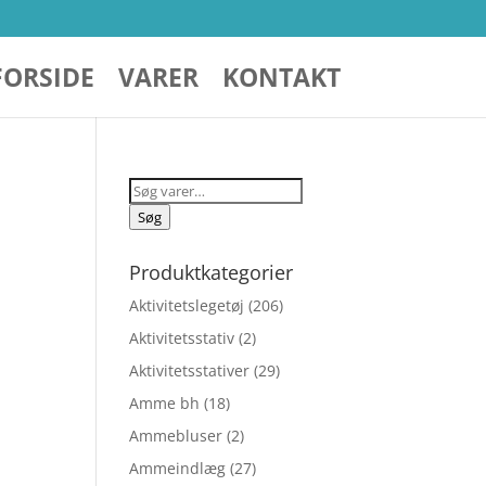
FORSIDE
VARER
KONTAKT
Søg
efter:
Søg
Produktkategorier
Aktivitetslegetøj
(206)
Aktivitetsstativ
(2)
Aktivitetsstativer
(29)
Amme bh
(18)
Ammebluser
(2)
Ammeindlæg
(27)