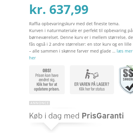
Den
oprind
kr.
637,99
Raffia opbevaringskurv med det fineste tema.
aktuel
pris
Kurven i naturmateriale er perfekt til opbevaring på
børneværelset. Denne kurv er i mellem størrelse, d
fås også i 2 andre størrelser: en stor kurv og en lille
pris
var:
– alle sammen i skønne farver med glade …
læs mer
her
er:
kr. 699
kr. 637