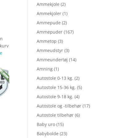
elige
Ammekjole
(2)
Ammekjoler
(1)
Ammepude
(2)
le
Ammepuder
(167)
en
Ammetop
(3)
 kurv
Ammeudstyr
(3)
e
Ammeundertøj
(14)
Amning
(1)
,95.
Autostole 0-13 kg.
(2)
Autostole 15-36 kg.
(5)
,99.
Autostole 9-18 kg.
(4)
Autostole og -tilbehør
(17)
Autostole tilbehør
(6)
Baby uro
(15)
Babybolde
(23)