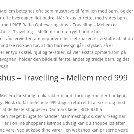
– Mellem betegnes ofte som musthave til familien med børn, og der
r ofte hverdagen lidt bedre. Når fokus er rettet mod vores børn,
står med RICE Raffia Opbevaringshus – Travelling – Mellem er
gshus – Travelling – Mellem kan du trygt handle hos
vådservietter, ammepuder eller isefixbaser, er vi stolte af, at du
 mindske risikoen for, at din barnevogn går i stykker, så er
r er typisk stel, hjul og tekstiler, så vær ekstra opmærksom på
vognen, holder den både til første, andet og tredje barn, og det
vogn.
shus – Travelling – Mellem med 999
 Mellem får stadig topkarakter blandt forbrugerne der har købt
. Husk du får hele hele 999 dages returret til at sikre dig mod
er at de fleste shoppere i Danmark køber RICE Raffia
a den meget brugte forhandler Mammashop.dk, der virkelig har
. Her i online shoppens kæmpe udvalg kan du shoppe løs efter
nne vare. Ved at købe dine varer i en webshop kan priserne være