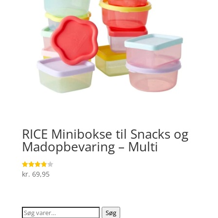
RICE Minibokse til Snacks og
Madopbevaring – Multi
kr.
69,95
Vurderet
3.9
ud af 5
Søg
Søg