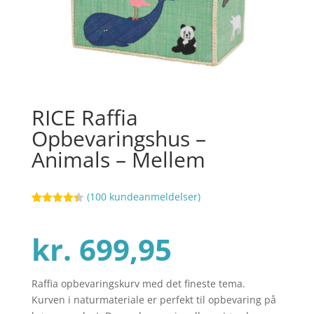
RICE Raffia
Opbevaringshus –
Animals – Mellem
(
100
kundeanmeldelser)
Bedømt
37
som
4.4
ud af 5
kr.
699,95
baseret
på
kundebedø
mmelser
Raffia opbevaringskurv med det fineste tema.
Kurven i naturmateriale er perfekt til opbevaring på