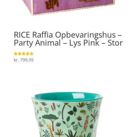
RICE Raffia Opbevaringshus –
Party Animal – Lys Pink – Stor
kr.
799,95
Vurderet
4.9
ud af 5