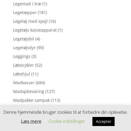
Legemad i træ
(1)
Legetæpper
(181)
Legetøj med spejl
(16)
Legetøjs kasseapparat
(1)
Legetøjsbil
(4)
Legetøjsdyr
(90)
Leggings
(3)
Løbecykler
(52)
Løbehjul
(11)
Madkasser
(684)
Madopbevaring
(127)
Madpakke sampak
(113)
Madpakketilbehør
(212)
Denne hjemmeside bruger cookies til at forbedre din oplevelse.
Madras til juniorseng
(70)
Læs mere
Cookie indstillinger
Accepter
Madras til tremmeseng
(1)