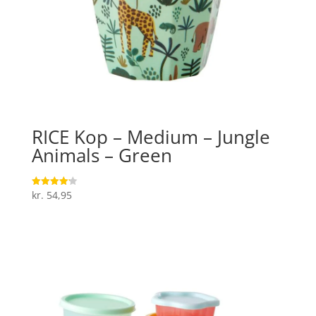
RICE Kop – Medium – Jungle
Animals – Green
kr.
54,95
Vurderet
4.2
ud af 5