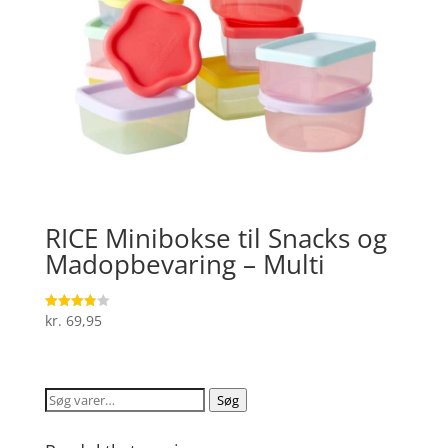
RICE Minibokse til Snacks og
Madopbevaring – Multi
kr.
69,95
Vurderet
3.9
ud af 5
Søg
Søg
efter: