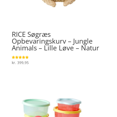
RICE Søgræs
Opbevaringskurv – Jungle
Animals – Lille Løve – Natur
kr.
399,95
Vurderet
5
ud af 5