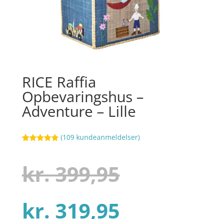
RICE Raffia
Opbevaringshus –
Adventure – Lille
(
109
kundeanmeldelser)
Bedømt
40
som
4.9
ud af 5
Den
kr.
399,95
baseret på
kundebedøm
melser
Den
oprindel
kr.
319,95