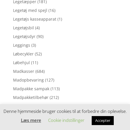
Legetæpper
(181)
Legetøj med spejl
(16)
Legetøjs kasseapparat
(1)
Legetøjsbil
(4)
Legetøjsdyr
(90)
Leggings
(3)
Løbecykler
(52)
Løbehjul
(11)
Madkasser
(684)
Madopbevaring
(127)
Madpakke sampak
(113)
Madpakketilbehør
(212)
Madras til juniorseng
(70)
Denne hjemmeside bruger cookies til at forbedre din oplevelse.
Madras til tremmeseng
(1)
Læs mere
Cookie indstillinger
Accepter
Madras til vugge
(2)