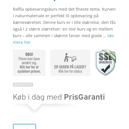
Raffia opbevaringskurv med det fineste tema. Kurven
aktuelle
pris
i naturmateriale er perfekt til opbevaring på
børneværelset. Denne kurv er i lille størrelse, den fås
også i 2 større størrelser: en stor kurv og en mellem
pris
var:
kurv – alle sammen i skønne farver med glade …
læs
mere her
er:
kr. 399,95
kr. 319,95