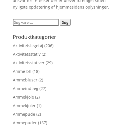
ansvar for rettelser der er blevet foretaget siden
nyligste opdatering af hjemmesidens oplysninger.
Søg
Søg
efter:
Produktkategorier
Aktivitetslegetøj
(206)
Aktivitetsstativ
(2)
Aktivitetsstativer
(29)
Amme bh
(18)
Ammebluser
(2)
Ammeindlæg
(27)
Ammekjole
(2)
Ammekjoler
(1)
Ammepude
(2)
Ammepuder
(167)