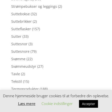
Strømpebukser og leggings
(2)
Suttebokse
(32)
Suttebrikker
(2)
Sutteflasker
(157)
Sutter
(33)
Suttesnor
(3)
Suttesnore
(79)
Svømme
(22)
Svømmeudstyr
(27)
Tavle
(2)
Tekstil
(15)
Termoprodukter
(188)
Denne hjemmeside bruger cookies til at forbedre din oplevelse.
Termotøj
(2)
Læs mere
Cookie indstillinger
Til barnevognen
(134)
Accepter
Til bilen
(18)