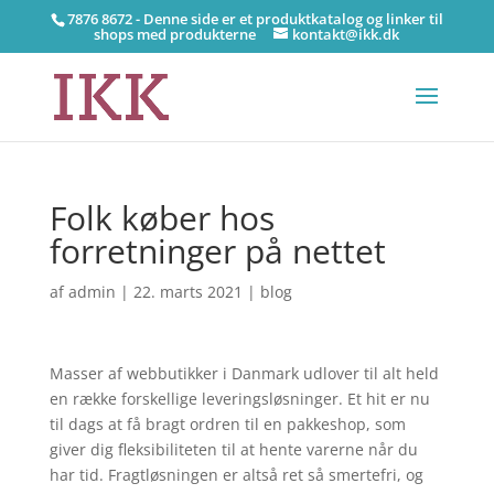
7876 8672 - Denne side er et produktkatalog og linker til
shops med produkterne
kontakt@ikk.dk
Folk køber hos
forretninger på nettet
af
admin
|
22. marts 2021
|
blog
Masser af webbutikker i Danmark udlover til alt held
en række forskellige leveringsløsninger. Et hit er nu
til dags at få bragt ordren til en pakkeshop, som
giver dig fleksibiliteten til at hente varerne når du
har tid. Fragtløsningen er altså ret så smertefri, og