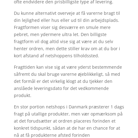
ofte endvidere den prisbilligste type af levering.
Du kunne alternativt overveje at få varerne bragt til
din lejlighed eller hus eller ud til din arbejdsplads.
Fragtformen viser sig desværre en smule mere
pebret, men ydermere ultra let. Den billigste
fragtform vil dog altid vise sig at være at du selv
henter ordren, men dette stiller krav om at du bor i
kort afstand af netshoppens tilholdssted.
Fragttiden kan vise sig at være yderst bestemmende
såfremt du skal bruge varerne øjeblikkeligt, så med
det formål er det virkelig klogt at du tjekker den
anslåede leveringsdato for det vedkommende
produkt.
En stor portion netshops i Danmark præsterer 1 dags
fragt på utallige produkter, men vær opmærksom på
at det forudsætter at ordren placeres forinden et
konkret tidspunkt, sådan at de har en chance for at
nå at få produkterne afsted forinden