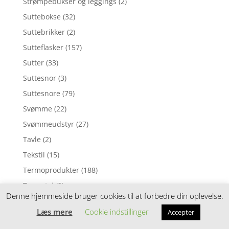
Strømpebukser og leggings
(2)
Suttebokse
(32)
Suttebrikker
(2)
Sutteflasker
(157)
Sutter
(33)
Suttesnor
(3)
Suttesnore
(79)
Svømme
(22)
Svømmeudstyr
(27)
Tavle
(2)
Tekstil
(15)
Termoprodukter
(188)
Termotøj
(2)
Denne hjemmeside bruger cookies til at forbedre din oplevelse.
Til barnevognen
(134)
Læs mere
Cookie indstillinger
Accepter
Til bilen
(18)