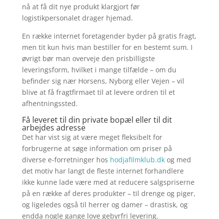
nå at få dit nye produkt klargjort før
logistikpersonalet drager hjemad.
En række internet foretagender byder på gratis fragt,
men tit kun hvis man bestiller for en bestemt sum. I
øvrigt bør man overveje den prisbilligste
leveringsform, hvilket i mange tilfælde – om du
befinder sig nær Horsens, Nyborg eller Vejen – vil
blive at få fragtfirmaet til at levere ordren til et
afhentningssted.
Få leveret til din private bopæl eller til dit
arbejdes adresse
Det har vist sig at være meget fleksibelt for
forbrugerne at søge information om priser på
diverse e-forretninger hos
hodjafilmklub.dk
og med
det motiv har langt de fleste internet forhandlere
ikke kunne lade være med at reducere salgspriserne
på en række af deres produkter – til drenge og piger,
og ligeledes også til herrer og damer – drastisk, og
endda nogle gange love gebyrfri levering.