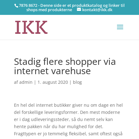
7876 8672 - Denne side er et produktkatalog og linker til
shops med produkterne
kontakt@ikk.dk
Stadig flere shopper via
internet varehuse
af
admin
|
1. august 2020
|
blog
En hel del internet butikker giver nu om dage en hel
del forskellige leveringsformer. Den mest moderne
er i dag udleveringssteder, så du nemt selv kan
hente pakken når du har mulighed for det.
Fragttypen er jo temmelig fleksibel, samt oftest også