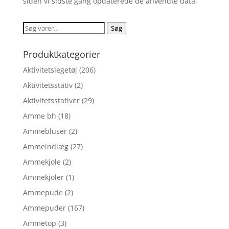
siden vi sidste gang opdaterede de anvendte data.
Søg
Søg
efter:
Produktkategorier
Aktivitetslegetøj
(206)
Aktivitetsstativ
(2)
Aktivitetsstativer
(29)
Amme bh
(18)
Ammebluser
(2)
Ammeindlæg
(27)
Ammekjole
(2)
Ammekjoler
(1)
Ammepude
(2)
Ammepuder
(167)
Ammetop
(3)