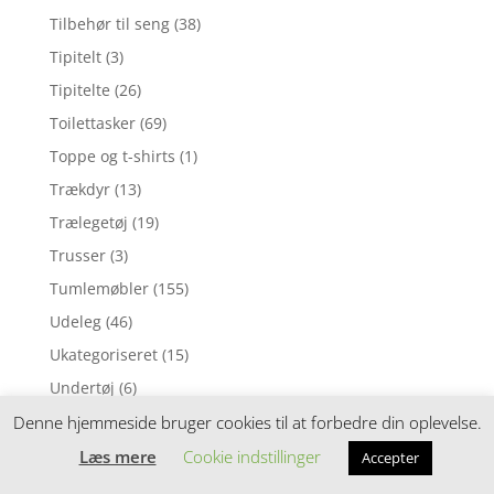
Tilbehør til seng
(38)
Tipitelt
(3)
Tipitelte
(26)
Toilettasker
(69)
Toppe og t-shirts
(1)
Trækdyr
(13)
Trælegetøj
(19)
Trusser
(3)
Tumlemøbler
(155)
Udeleg
(46)
Ukategoriseret
(15)
Undertøj
(6)
Uroer
(129)
Denne hjemmeside bruger cookies til at forbedre din oplevelse.
Vådservietter
(1)
Læs mere
Cookie indstillinger
Accepter
Vanter
(10)