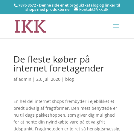
7876 8672 - Denne side er et produktkatalog og linker til
shops med produkterne
kontakt@ikk.dk
De fleste køber på
internet foretagender
af
admin
|
23. juli 2020
|
blog
En hel del internet shops frembyder i øjeblikket et
bredt udvalg af fragtformer. Den mest benyttede er
nu til dags pakkeshoppen, som giver dig mulighed
for at hente din nyindkøbte vare på et valgfrit
tidspunkt. Fragtmetoden er jo ret så hensigtsmæssig,