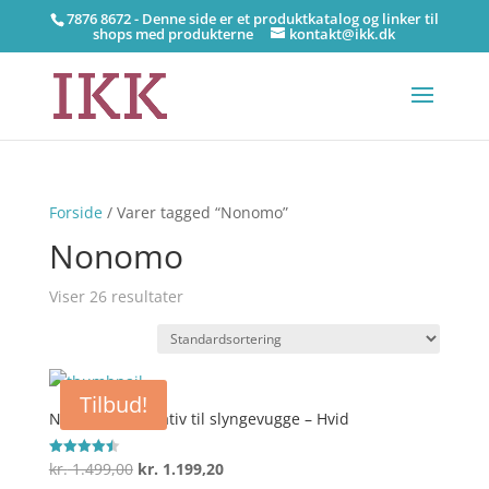
7876 8672 - Denne side er et produktkatalog og linker til
shops med produkterne
kontakt@ikk.dk
Forside
/ Varer tagged “Nonomo”
Nonomo
Viser 26 resultater
Tilbud!
Nonomo Tipi stativ til slyngevugge – Hvid
Den
Den
kr.
1.499,00
kr.
1.199,20
Vurderet
4.5