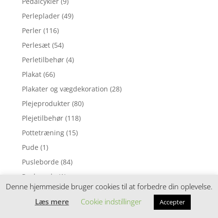
Pedalcykler
(9)
Perleplader
(49)
Perler
(116)
Perlesæt
(54)
Perletilbehør
(4)
Plakat
(66)
Plakater og vægdekoration
(28)
Plejeprodukter
(80)
Plejetilbehør
(118)
Pottetræning
(15)
Pude
(1)
Pusleborde
(84)
Puslepude
(1)
Denne hjemmeside bruger cookies til at forbedre din oplevelse.
Puslepuder
(169)
Læs mere
Cookie indstillinger
Accepter
Puslesæt
(88)