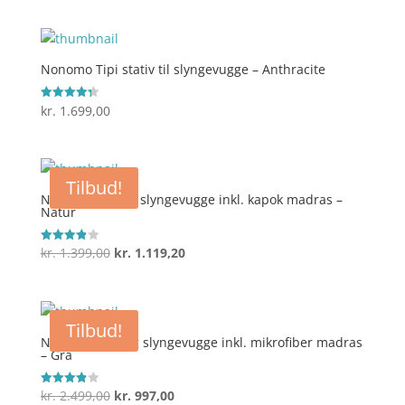
oprindelige
aktuelle
pris
pris
var:
er:
kr. 349,00.
kr. 279,20.
Nonomo Tipi stativ til slyngevugge – Anthracite
kr.
1.699,00
Vurderet
4.3
ud af 5
Tilbud!
Nonomo Nordic slyngevugge inkl. kapok madras –
Natur
Den
Den
kr.
1.399,00
kr.
1.119,20
Vurderet
3.9
oprindelige
aktuelle
ud af 5
pris
pris
var:
er:
Tilbud!
kr. 1.399,00.
kr. 1.119,20.
Nonomo Tvilling slyngevugge inkl. mikrofiber madras
– Grå
Den
Den
kr.
2.499,00
kr.
997,00
Vurderet
3.9