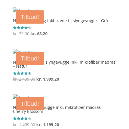
pris
pris
var:
er:
Tilbud!
kr. 1.299,00.
kr. 1.039,20.
Nonomo Loftkrog inkl. kæde til slyngevugge – Grå
Den
Den
kr.
79,00
kr.
63,20
Vurderet
4.2
oprindelige
aktuelle
ud af 5
pris
pris
var:
er:
Tilbud!
kr. 79,00.
kr. 63,20.
Nonomo Tvilling slyngevugge inkl. mikrofiber madras
– Natur
Den
Den
kr.
2.499,00
kr.
1.999,20
Vurderet
4.6
oprindelige
aktuelle
ud af 5
pris
pris
var:
er:
Tilbud!
kr. 2.499,00.
kr. 1.999,20.
Nonomo Slyngevugge inkl. mikrofiber madras –
Cherry Blossom
Den
Den
kr.
1.499,00
kr.
1.199,20
Vurderet
4.3