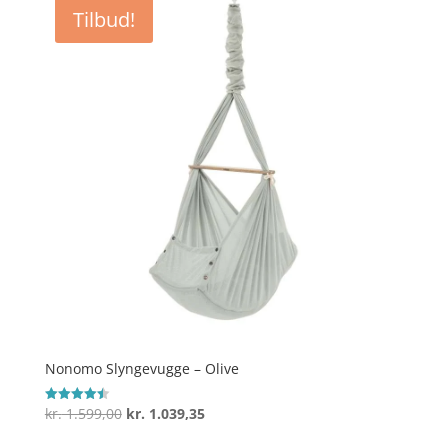
Tilbud!
Nonomo Slyngevugge – Olive
Den
Den
kr.
1.599,00
kr.
1.039,35
Vurderet
4.5
oprindelige
aktuelle
ud af 5