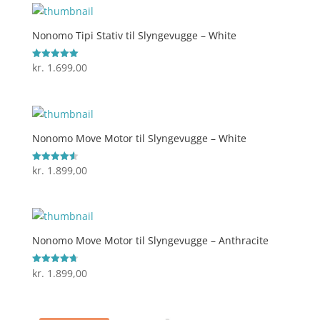
Nonomo Tipi Stativ til Slyngevugge – White
kr.
1.699,00
Vurderet
5
ud af 5
Nonomo Move Motor til Slyngevugge – White
kr.
1.899,00
Vurderet
4.6
ud af 5
Nonomo Move Motor til Slyngevugge – Anthracite
kr.
1.899,00
Vurderet
4.7
ud af 5