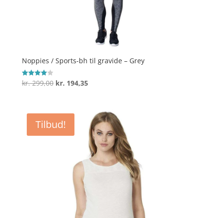
Noppies / Sports-bh til gravide – Grey
Den
Den
kr.
299,00
kr.
194,35
Vurderet
4
oprindelige
aktuelle
ud af 5
pris
pris
var:
er:
Tilbud!
kr. 299,00.
kr. 194,35.