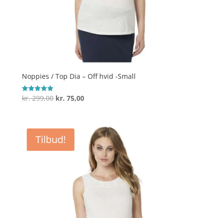
Noppies / Top Dia – Off hvid -Small
Den
Den
kr.
299,00
kr.
75,00
Vurderet
5
oprindelige
aktuelle
ud af 5
pris
pris
var:
er:
Tilbud!
kr. 299,00.
kr. 75,00.