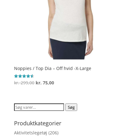
Noppies / Top Dia – Off hvid -X-Large
Den
Den
kr.
299,00
kr.
75,00
Vurderet
4.6
oprindelige
aktuelle
ud af 5
pris
pris
var:
er:
Søg
Søg
kr. 299,00.
kr. 75,00.
efter:
Produktkategorier
Aktivitetslegetøj
(206)