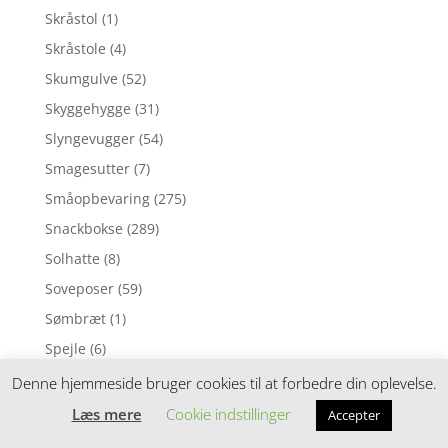
Skråstol
(1)
Skråstole
(4)
Skumgulve
(52)
Skyggehygge
(31)
Slyngevugger
(54)
Smagesutter
(7)
Småopbevaring
(275)
Snackbokse
(289)
Solhatte
(8)
Soveposer
(59)
Sømbræt
(1)
Spejle
(6)
Spejllegetøj
(11)
Denne hjemmeside bruger cookies til at forbedre din oplevelse.
Spil og puslespil
(120)
Læs mere
Cookie indstillinger
Accepter
Stableklodser
(4)