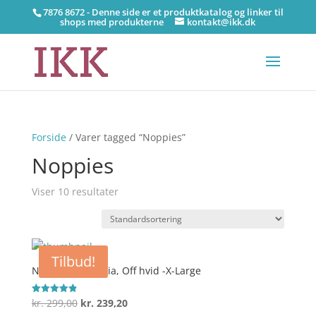
7876 8672 - Denne side er et produktkatalog og linker til
shops med produkterne
kontakt@ikk.dk
Forside
/ Varer tagged “Noppies”
Noppies
Viser 10 resultater
Tilbud!
Noppies / Top Dia, Off hvid -X-Large
Den
Den
kr.
299,00
kr.
239,20
Vurderet
4.9