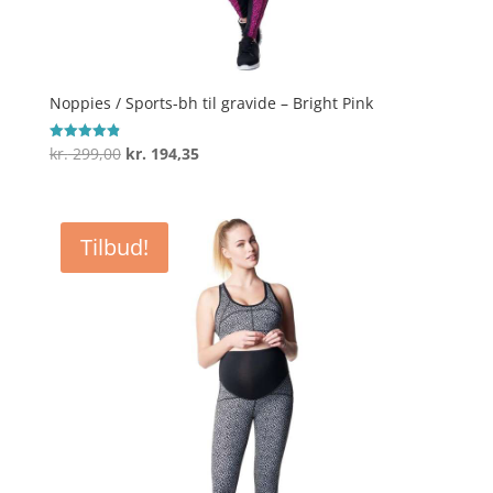
Noppies / Sports-bh til gravide – Bright Pink
Den
Den
kr.
299,00
kr.
194,35
Vurderet
4.9
oprindelige
aktuelle
ud af 5
pris
pris
var:
er:
Tilbud!
kr. 299,00.
kr. 194,35.