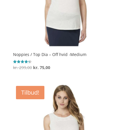
Noppies / Top Dia – Off hvid -Medium
Den
Den
kr.
299,00
kr.
75,00
Vurderet
4.3
oprindelige
aktuelle
ud af 5
pris
pris
var:
er:
Tilbud!
kr. 299,00.
kr. 75,00.