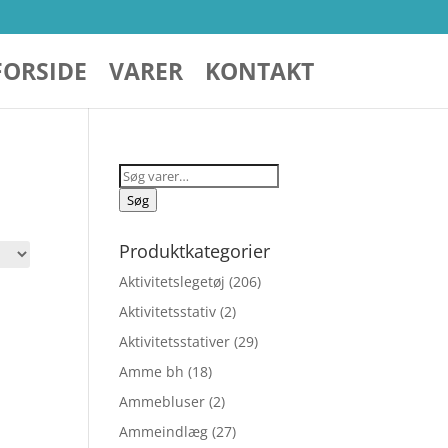
FORSIDE
VARER
KONTAKT
Søg
efter:
Søg
Produktkategorier
Aktivitetslegetøj
(206)
Aktivitetsstativ
(2)
Aktivitetsstativer
(29)
Amme bh
(18)
Ammebluser
(2)
Ammeindlæg
(27)