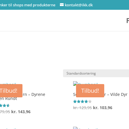
inker til shops med produkterne
kontakt@ikk.dk
Tilbud!
Tilbud!
tch Stabeltårn – Dyrene
Scratch Projektør – Vilde Dyr
en Rundt
Den
Den
kr.
129,95
kr.
103,96
Vurderet
4.1
Den
Den
79,95
kr.
143,96
ret
oprindelige
aktuelle
ud af 5
oprindelige
aktuelle
 5
pris
pris
pris
pris
var:
er: