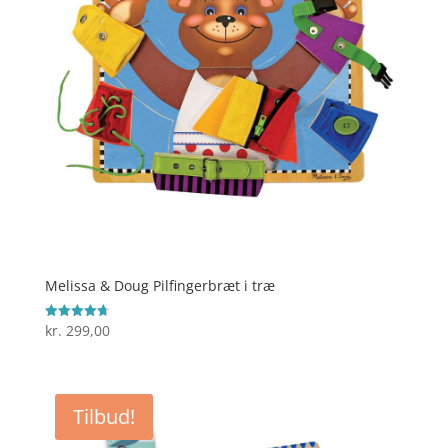
Melissa & Doug Pilfingerbræt i træ
kr.
299,00
Vurderet
4.7
ud af 5
Tilbud!