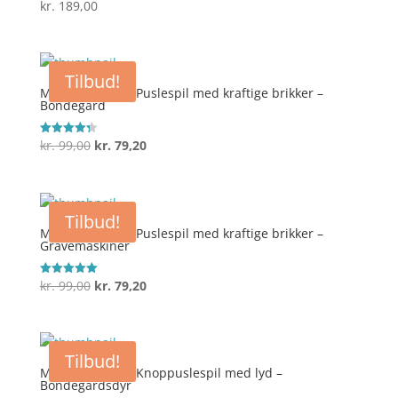
kr.
189,00
Vurderet
4.1
ud af 5
Tilbud!
Melissa & Doug Puslespil med kraftige brikker –
Bondegård
Den
Den
kr.
99,00
kr.
79,20
Vurderet
4.3
oprindelige
aktuelle
ud af 5
pris
pris
var:
er:
Tilbud!
kr. 99,00.
kr. 79,20.
Melissa & Doug Puslespil med kraftige brikker –
Gravemaskiner
Den
Den
kr.
99,00
kr.
79,20
Vurderet
5
oprindelige
aktuelle
ud af 5
pris
pris
var:
er:
Tilbud!
kr. 99,00.
kr. 79,20.
Melissa & Doug Knoppuslespil med lyd –
Bondegårdsdyr