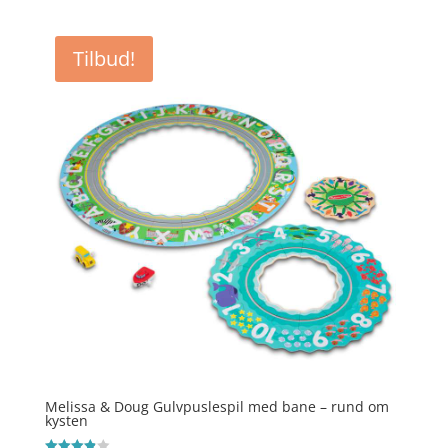
pris
pris
var:
er:
Tilbud!
kr. 225,00.
kr. 146,25.
Melissa & Doug Gulvpuslespil med bane – rund om
kysten