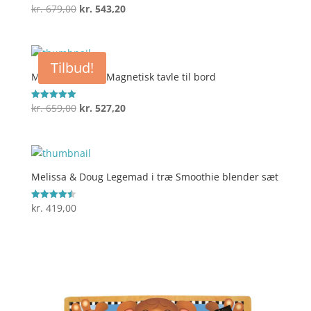
Den
Den
kr.
679,00
kr.
543,20
Vurderet
4
oprindelige
aktuelle
ud af 5
pris
pris
var:
er:
Tilbud!
kr. 679,00.
kr. 543,20.
Melissa & Doug Magnetisk tavle til bord
Den
Den
kr.
659,00
kr.
527,20
Vurderet
5
oprindelige
aktuelle
ud af 5
pris
pris
var:
er:
kr. 659,00.
kr. 527,20.
Melissa & Doug Legemad i træ Smoothie blender sæt
kr.
419,00
Vurderet
4.5
ud af 5