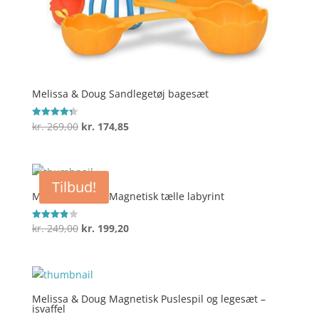
Melissa & Doug Sandlegetøj bagesæt
Den
Den
kr.
269,00
kr.
174,85
Vurderet
4.3
oprindelige
aktuelle
ud af 5
pris
pris
var:
er:
Tilbud!
kr. 269,00.
kr. 174,85.
Melissa & Doug Magnetisk tælle labyrint
Den
Den
kr.
249,00
kr.
199,20
Vurderet
3.9
oprindelige
aktuelle
ud af 5
pris
pris
var:
er:
kr. 249,00.
kr. 199,20.
Melissa & Doug Magnetisk Puslespil og legesæt –
isvaffel