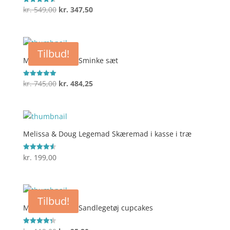
Den
Den
kr.
549,00
kr.
347,50
Vurderet
4.6
oprindelige
aktuelle
ud af 5
pris
pris
var:
er:
Tilbud!
kr. 549,00.
kr. 347,50.
Melissa & Doug Sminke sæt
Den
Den
kr.
745,00
kr.
484,25
Vurderet
5
oprindelige
aktuelle
ud af 5
pris
pris
var:
er:
kr. 745,00.
kr. 484,25.
Melissa & Doug Legemad Skæremad i kasse i træ
kr.
199,00
Vurderet
4.6
ud af 5
Tilbud!
Melissa & Doug Sandlegetøj cupcakes
Vurderet