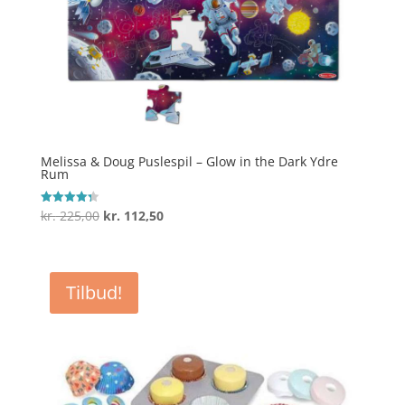
Melissa & Doug Puslespil – Glow in the Dark Ydre
Rum
Den
Den
kr.
225,00
kr.
112,50
Vurderet
4.3
oprindelige
aktuelle
ud af 5
pris
pris
var:
er:
Tilbud!
kr. 225,00.
kr. 112,50.