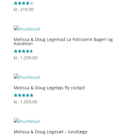
kr.
219,00
Vurderet
4.2
ud af 5
Melissa & Doug Legemad La Patisserie Bageri og
Konditori
kr.
1.299,00
Vurderet
4.6
ud af 5
Melissa & Doug Legetøjs fly cockpit
kr.
1.059,00
Vurderet
4.9
ud af 5
Melissa & Doug Legesæt – tandlæge