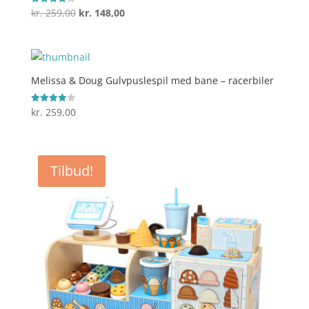
Den
Den
kr.
259,00
kr.
148,00
Vurderet
3.9
oprindelige
aktuelle
ud af 5
pris
pris
var:
er:
kr. 259,00.
kr. 148,00.
Melissa & Doug Gulvpuslespil med bane – racerbiler
kr.
259,00
Vurderet
4
ud af 5
Tilbud!