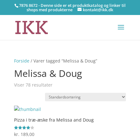
7876 8672 - Denne side er et produktkatalog og linker til
shops med produkterne
kontakt@ikk.dk
Forside
/ Varer tagged “Melissa & Doug”
Melissa & Doug
Viser 78 resultater
Pizza i træ-æske fra Melissa and Doug
kr.
189,00
Vurderet
4