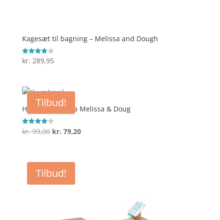
Kagesæt til bagning – Melissa and Dough
kr.
289,95
Vurderet
3.9
ud af 5
Tilbud!
Hammerbræt fra Melissa & Doug
Den
Den
kr.
99,00
kr.
79,20
Vurderet
4.1
oprindelige
aktuelle
ud af 5
pris
pris
var:
er:
Tilbud!
kr. 99,00.
kr. 79,20.