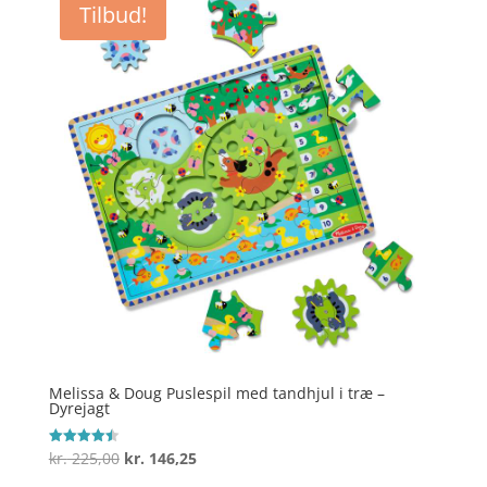
Tilbud!
kr. 199,00.
kr. 129,35.
Melissa & Doug Puslespil med tandhjul i træ –
Dyrejagt
Den
Den
kr.
225,00
kr.
146,25
Vurderet
4.5
oprindelige
aktuelle
ud af 5