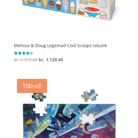
Melissa & Doug Legemad Cool Scoops Isbutik
Den
Den
kr.
1.319,00
kr.
1.129,45
Vurderet
4.4
oprindelige
aktuelle
ud af 5
pris
pris
var:
er:
Tilbud!
kr. 1.319,00.
kr. 1.129,45.