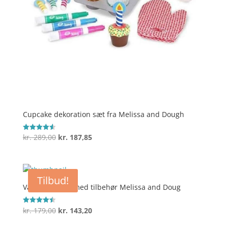
Cupcake dekoration sæt fra Melissa and Dough
Den
Den
kr.
289,00
kr.
187,85
Vurderet
4.6
oprindelige
aktuelle
ud af 5
pris
pris
var:
er:
Tilbud!
kr. 289,00.
kr. 187,85.
Værktøjsbælte med tilbehør Melissa and Doug
Den
Den
kr.
179,00
kr.
143,20
Vurderet
4.5
oprindelige
aktuelle
ud af 5