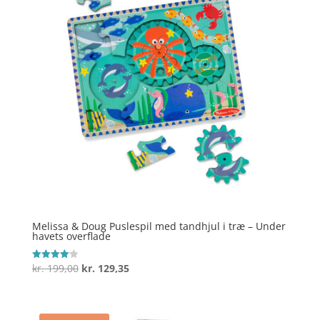
Melissa & Doug Puslespil med tandhjul i træ – Under
havets overflade
Den
Den
kr.
199,00
kr.
129,35
Vurderet
4.1
oprindelige
aktuelle
ud af 5
pris
pris
var:
er: