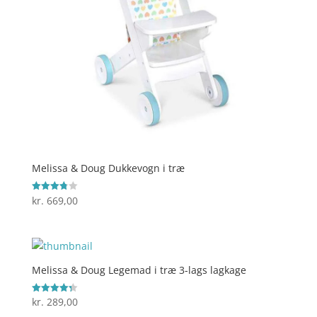
Melissa & Doug Dukkevogn i træ
kr.
669,00
Vurderet
3.8
ud af 5
Melissa & Doug Legemad i træ 3-lags lagkage
kr.
289,00
Vurderet
4.3
ud af 5