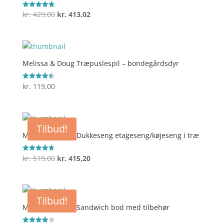
Den
Den
kr.
429,00
kr.
413,02
Vurderet
4.8
oprindelige
aktuelle
ud af 5
pris
pris
var:
er:
kr. 429,00.
kr. 413,02.
Melissa & Doug Træpuslespil – bondegårdsdyr
kr.
119,00
Vurderet
4.5
ud af 5
Tilbud!
Melissa & Doug Dukkeseng etageseng/køjeseng i træ
Den
Den
kr.
519,00
kr.
415,20
Vurderet
4.7
oprindelige
aktuelle
ud af 5
pris
pris
var:
er:
Tilbud!
kr. 519,00.
kr. 415,20.
Melissa & Doug Sandwich bod med tilbehør