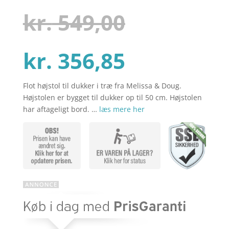
som
4.4
ud af 5
Den
kr.
549,00
baseret
på
kundebedø
mmelser
Den
oprindel
kr.
356,85
Flot højstol til dukker i træ fra Melissa & Doug.
aktuelle
pris
Højstolen er bygget til dukker op til 50 cm. Højstolen
har aftageligt bord. …
læs mere her
pris
var:
er:
kr. 549,00
kr. 356,85