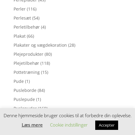
Perler
(116)
Perlesæt
(54)
Perletilbehør
(4)
Plakat
(66)
Plakater og vægdekoration
(28)
Plejeprodukter
(80)
Plejetilbehør
(118)
Pottetræning
(15)
Pude
(1)
Pusleborde
(84)
Puslepude
(1)
Puslepuder
(169)
Denne hjemmeside bruger cookies til at forbedre din oplevelse.
Puslesæt
(88)
Læs mere
Cookie indstillinger
Accepter
Puslespil
(7)