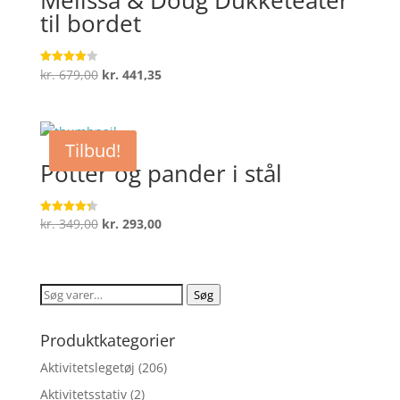
til bordet
Den
Den
kr.
679,00
kr.
441,35
Vurderet
4
oprindelige
aktuelle
ud af 5
pris
pris
var:
er:
Tilbud!
kr. 679,00.
kr. 441,35.
Potter og pander i stål
Den
Den
kr.
349,00
kr.
293,00
Vurderet
4.3
oprindelige
aktuelle
ud af 5
pris
pris
var:
er:
Søg
Søg
kr. 349,00.
kr. 293,00.
efter:
Produktkategorier
Aktivitetslegetøj
(206)
Aktivitetsstativ
(2)