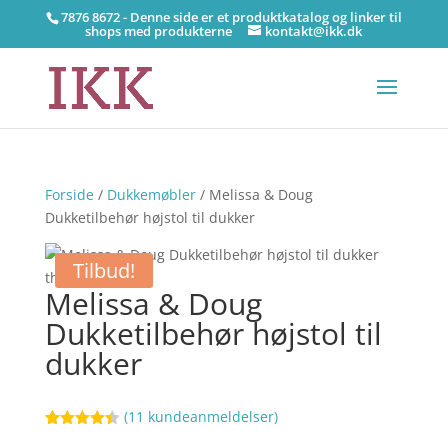
7876 8672 - Denne side er et produktkatalog og linker til
shops med produkterne
kontakt@ikk.dk
Forside
/
Dukkemøbler
/ Melissa & Doug
Dukketilbehør højstol til dukker
Tilbud!
Melissa & Doug
Dukketilbehør højstol til
dukker
(
11
kundeanmeldelser)
Bedømt
61