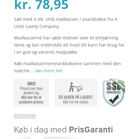
Den
oprindelig
kr.
78,95
Sæt med 4 stk. små madkasser / snackbokse fra A
aktuelle
pris
Little Lovely Company.
Madkasserne har søde motiver over et enhjørning
pris
var:
tema og kan indeholde alt hvad dit barn har brug for
i en god og varieret madpakke.
Køb madkasserne/snackboksene sammen med den
er:
kr. 99,00.
matche …
læs mere her
kr. 78,95.