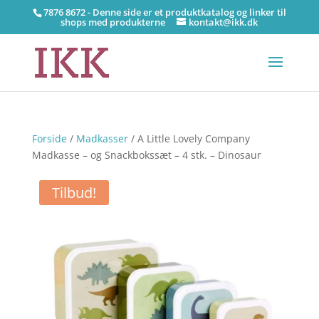
7876 8672 - Denne side er et produktkatalog og linker til
shops med produkterne
kontakt@ikk.dk
Forside
/
Madkasser
/ A Little Lovely Company
Madkasse – og Snackbokssæt – 4 stk. – Dinosaur
Tilbud!