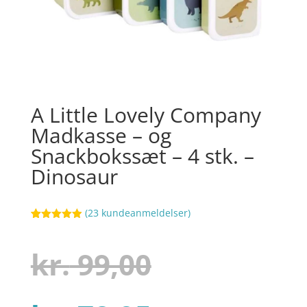
A Little Lovely Company
Madkasse – og
Snackbokssæt – 4 stk. –
Dinosaur
(
23
kundeanmeldelser)
Bedømt
95
som
4.9
ud af 5
Den
kr.
99,00
baseret på
kundebedøm
melser