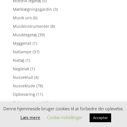
Motorik legetøj
(5)
Mørklægningsgardin
(3)
Musik uro
(6)
Musikinstrumenter
(8)
Musiklegetøj
(39)
Myggenet
(1)
Natlampe
(37)
Nattøj
(1)
Neglelak
(1)
Nusseklud
(4)
Nusseklude
(78)
Opbevaring
(11)
Ophængsringe
(13)
Denne hjemmeside bruger cookies til at forbedre din oplevelse.
Påskepynt
(28)
Læs mere
Cookie indstillinger
Accepter
Pedalcykler
(9)