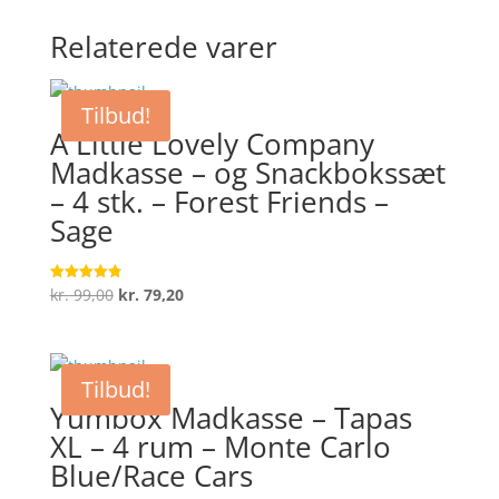
Relaterede varer
Tilbud!
A Little Lovely Company
Madkasse – og Snackbokssæt
– 4 stk. – Forest Friends –
Sage
Den
Den
kr.
99,00
kr.
79,20
Vurderet
4.8
oprindelige
aktuelle
ud af 5
pris
pris
var:
er:
Tilbud!
kr. 99,00.
kr. 79,20.
Yumbox Madkasse – Tapas
XL – 4 rum – Monte Carlo
Blue/Race Cars