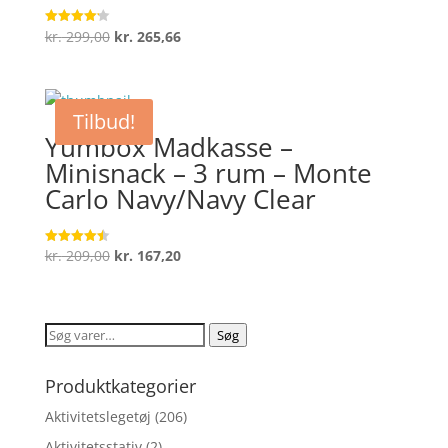
Den
Den
kr.
299,00
kr.
265,66
Vurderet
4.2
oprindelige
aktuelle
ud af 5
pris
pris
var:
er:
Tilbud!
kr. 299,00.
kr. 265,66.
Yumbox Madkasse –
Minisnack – 3 rum – Monte
Carlo Navy/Navy Clear
Den
Den
kr.
209,00
kr.
167,20
Vurderet
4.5
oprindelige
aktuelle
ud af 5
pris
pris
var:
er:
Søg
Søg
kr. 209,00.
kr. 167,20.
efter:
Produktkategorier
Aktivitetslegetøj
(206)
Aktivitetsstativ
(2)