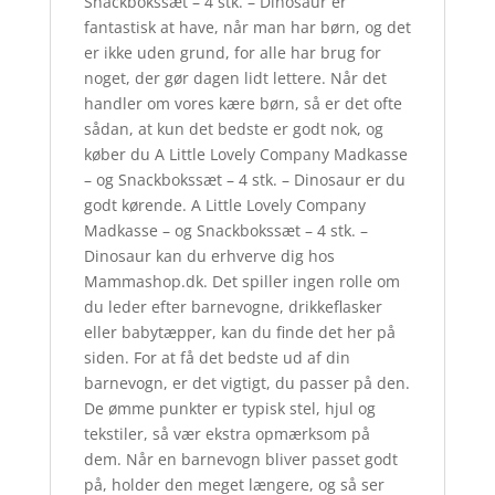
Snackbokssæt – 4 stk. – Dinosaur er
fantastisk at have, når man har børn, og det
er ikke uden grund, for alle har brug for
noget, der gør dagen lidt lettere. Når det
handler om vores kære børn, så er det ofte
sådan, at kun det bedste er godt nok, og
køber du A Little Lovely Company Madkasse
– og Snackbokssæt – 4 stk. – Dinosaur er du
godt kørende. A Little Lovely Company
Madkasse – og Snackbokssæt – 4 stk. –
Dinosaur kan du erhverve dig hos
Mammashop.dk. Det spiller ingen rolle om
du leder efter barnevogne, drikkeflasker
eller babytæpper, kan du finde det her på
siden. For at få det bedste ud af din
barnevogn, er det vigtigt, du passer på den.
De ømme punkter er typisk stel, hjul og
tekstiler, så vær ekstra opmærksom på
dem. Når en barnevogn bliver passet godt
på, holder den meget længere, og så ser