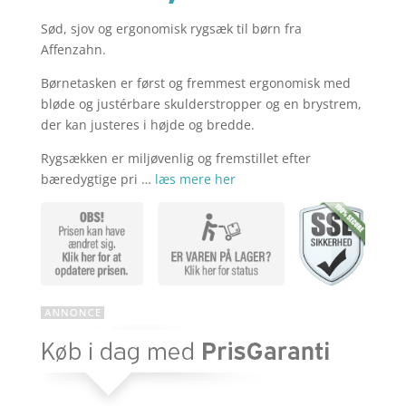
Sød, sjov og ergonomisk rygsæk til børn fra
aktuelle
pris
Affenzahn.
Børnetasken er først og fremmest ergonomisk med
pris
var:
bløde og justérbare skulderstropper og en brystrem,
der kan justeres i højde og bredde.
Rygsækken er miljøvenlig og fremstillet efter
er:
kr. 399,95
bæredygtige pri …
læs mere her
kr. 316,99