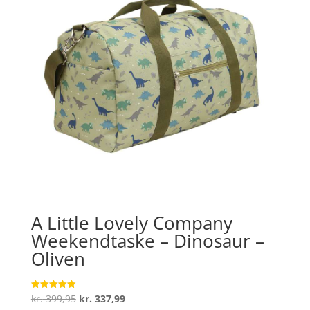
A Little Lovely Company
Weekendtaske – Dinosaur –
Oliven
Den
Den
kr.
399,95
kr.
337,99
Vurderet
4.9