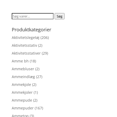
oprindelige
aktuelle
ud af 5
pris
pris
var:
er:
Søg
Søg
kr. 399,95.
kr. 337,99.
efter:
Produktkategorier
Aktivitetslegetøj
(206)
Aktivitetsstativ
(2)
Aktivitetsstativer
(29)
Amme bh
(18)
Ammebluser
(2)
Ammeindlæg
(27)
Ammekjole
(2)
Ammekjoler
(1)
Ammepude
(2)
Ammepuder
(167)
Ammetop
(3)