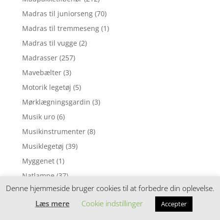
Madras til juniorseng
(70)
Madras til tremmeseng
(1)
Madras til vugge
(2)
Madrasser
(257)
Mavebælter
(3)
Motorik legetøj
(5)
Mørklægningsgardin
(3)
Musik uro
(6)
Musikinstrumenter
(8)
Musiklegetøj
(39)
Myggenet
(1)
Natlampe
(37)
Denne hjemmeside bruger cookies til at forbedre din oplevelse.
Nattøj
(1)
Læs mere
Cookie indstillinger
Accepter
Neglelak
(1)
Nusseklud
(4)