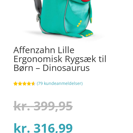
Affenzahn Lille
Ergonomisk Rygsæk til
Børn – Dinosaurus
(
79
kundeanmeldelser)
Bedømt
41
som
4.6
ud af 5
Den
kr.
399,95
baseret på
kundebedø
mmelser
Den
oprindel
kr.
316,99