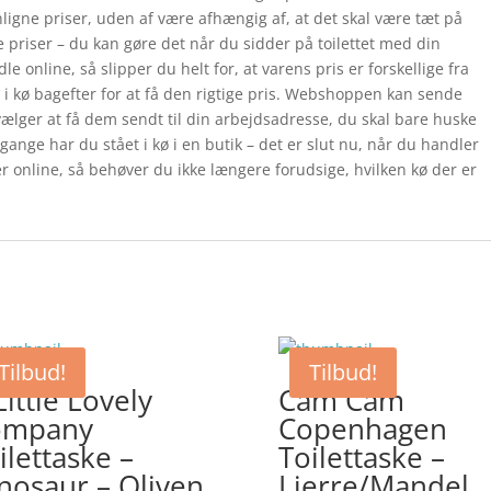
igne priser, uden af være afhængig af, at det skal være tæt på
 priser – du kan gøre det når du sidder på toilettet med din
e online, så slipper du helt for, at varens pris er forskellige fra
tå i kø bagefter for at få den rigtige pris. Webshoppen kan sende
ælger at få dem sendt til din arbejdsadresse, du skal bare huske
ange har du stået i kø i en butik – det er slut nu, når du handler
er online, så behøver du ikke længere forudsige, hvilken kø der er
Tilbud!
Tilbud!
Little Lovely
Cam Cam
ompany
Copenhagen
ilettaske –
Toilettaske –
nosaur – Oliven
Lierre/Mandel