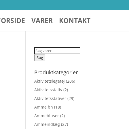
FORSIDE
VARER
KONTAKT
Søg
efter:
Søg
Produktkategorier
Aktivitetslegetøj
(206)
Aktivitetsstativ
(2)
Aktivitetsstativer
(29)
Amme bh
(18)
Ammebluser
(2)
elige
Ammeindlæg
(27)