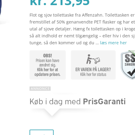
kr.
213,95
Flot og sjov toilettaske fra Affenzahn. Toilettasken er
aktuel
pris
fremstillet af 50% genanvendte PET flasker og har e
utal af sjove detaljer. Hæng fx toilettasken op i krog
så alt indhold er nemt tilgængelig – eller hiv i den s
pris
var:
tunge, så den kommer ud og du …
læs mere her
er:
kr. 269
kr. 213