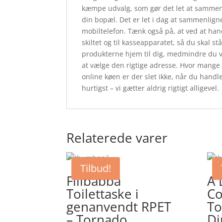
kæmpe udvalg, som gør det let at sammenl
din bopæl. Det er let i dag at sammenligne
mobiltelefon. Tænk også på, at ved at handl
skiltet og til kasseapparatet, så du skal s
produkterne hjem til dig, medmindre du v
at vælge den rigtige adresse. Hvor mange g
online køen er der slet ikke, når du handl
hurtigst – vi gætter aldrig rigtigt alligevel.
Relaterede varer
Tilbud!
Filibabba
A 
Toilettaske i
C
genanvendt RPET
To
– Tornado
Di