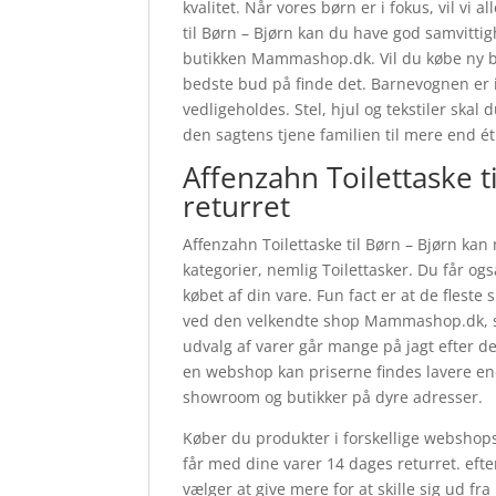
kvalitet. Når vores børn er i fokus, vil vi
til Børn – Bjørn kan du have god samvittigh
butikken Mammashop.dk. Vil du købe ny ba
bedste bud på finde det. Barnevognen er i
vedligeholdes. Stel, hjul og tekstiler sk
den sagtens tjene familien til mere end é
Affenzahn Toilettaske 
returret
Affenzahn Toilettaske til Børn – Bjørn kan
kategorier, nemlig Toilettasker. Du får ogs
købet af din vare. Fun fact er at de flest
ved den velkendte shop Mammashop.dk, som 
udvalg af varer går mange på jagt efter d
en webshop kan priserne findes lavere end 
showroom og butikker på dyre adresser.
Køber du produkter i forskellige webshops, 
får med dine varer 14 dages returret. efte
vælger at give mere for at skille sig ud f