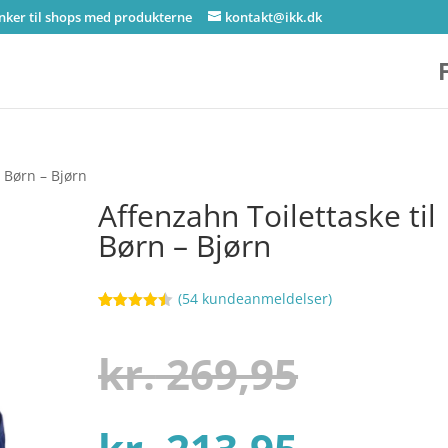
inker til shops med produkterne
kontakt@ikk.dk
l Børn – Bjørn
Affenzahn Toilettaske til
Børn – Bjørn
(
54
kundeanmeldelser)
Bedømt
101
som
4.4
ud af 5
Den
kr.
269,95
baseret
på
kundebedø
mmelser
Den
oprind