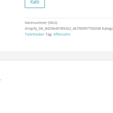
Køb
Varenummer (SKU):
shopify_DK_8429649789262_46790997705038
Katego
Toilettasker
Tag:
Affenzahn
: