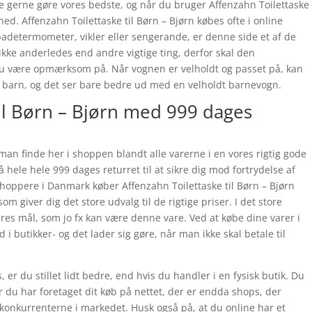
 alle gerne gøre vores bedste, og når du bruger Affenzahn Toilettaske
ed. Affenzahn Toilettaske til Børn – Bjørn købes ofte i online
determometer, vikler eller sengerande, er denne side et af de
kke anderledes end andre vigtige ting, derfor skal den
al du være opmærksom på. Når vognen er velholdt og passet på, kan
t barn, og det ser bare bedre ud med en velholdt barnevogn.
til Børn – Bjørn med 999 dages
 man finde her i shoppen blandt alle varerne i en vores rigtig gode
å hele hele 999 dages returret til at sikre dig mod fortrydelse af
e shoppere i Danmark køber Affenzahn Toilettaske til Børn – Bjørn
giver dig det store udvalg til de rigtige priser. I det store
eres mål, som jo fx kan være denne vare. Ved at købe dine varer i
i butikker- og det lader sig gøre, når man ikke skal betale til
er du stillet lidt bedre, end hvis du handler i en fysisk butik. Du
r du har foretaget dit køb på nettet, der er endda shops, der
ra konkurrenterne i markedet. Husk også på, at du online har et