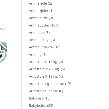
Ammekjole
(2)
Ammekjoler
(1)
le
t
Ammepude
(2)
en,
Ammepuder
(167)
jove
Ammetop
(3)
Ammeudstyr
(3)
Ammeundertøj
(14)
,95.
Amning
(1)
Autostole 0-13 kg.
(2)
,95.
Autostole 15-36 kg.
(5)
Autostole 9-18 kg.
(4)
Autostole og -tilbehør
(17)
Autostole tilbehør
(6)
Baby uro
(15)
Babybolde
(23)