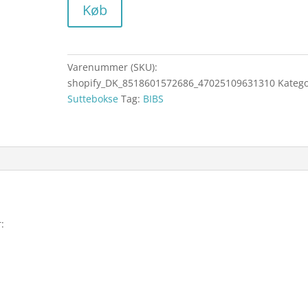
Køb
Varenummer (SKU):
shopify_DK_8518601572686_47025109631310
Katego
Suttebokse
Tag:
BIBS
: