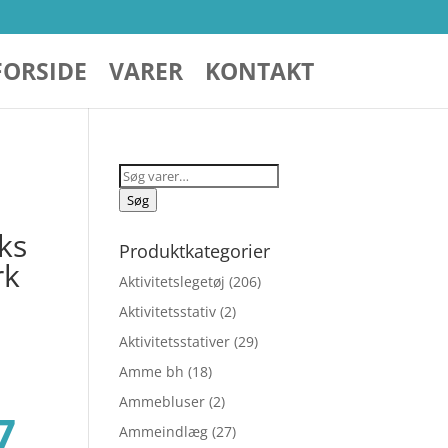
FORSIDE
VARER
KONTAKT
Søg
efter:
Søg
ks
Produktkategorier
rk
Aktivitetslegetøj
(206)
Aktivitetsstativ
(2)
Aktivitetsstativer
(29)
Amme bh
(18)
Ammebluser
(2)
Den
7
Ammeindlæg
(27)