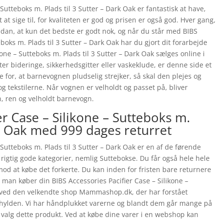
 Sutteboks m. Plads til 3 Sutter – Dark Oak er fantastisk at have,
at sige til, for kvaliteten er god og prisen er også god. Hver gang,
sådan, at kun det bedste er godt nok, og når du står med BIBS
eboks m. Plads til 3 Sutter – Dark Oak har du gjort dit forarbejde
kone – Sutteboks m. Plads til 3 Sutter – Dark Oak sælges online i
 bideringe, sikkerhedsgitter eller vaskeklude, er denne side et
 for, at barnevognen pludselig strejker, så skal den plejes og
og tekstilerne. Når vognen er velholdt og passet på, bliver
n, ren og velholdt barnevogn.
er Case – Silikone – Sutteboks m.
rk Oak med 999 dages returret
 Sutteboks m. Plads til 3 Sutter – Dark Oak er en af de førende
 rigtig gode kategorier, nemlig Suttebokse. Du får også hele hele
mod at købe det forkerte. Du kan inden for fristen bare returnere
 man køber din BIBS Accessories Pacifier Case – Silikone –
ak ved den velkendte shop Mammashop.dk, der har forstået
på hylden. Vi har håndplukket varerne og blandt dem går mange på
e valg dette produkt. Ved at købe dine varer i en webshop kan