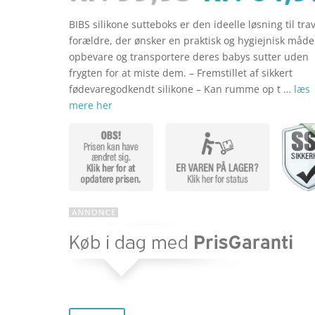
kundebedø
mmelser
BIBS silikone sutteboks er den ideelle løsning til tra
oprinde
forældre, der ønsker en praktisk og hygiejnisk måde
opbevare og transportere deres babys sutter uden
frygten for at miste dem. – Fremstillet af sikkert
pris
fødevaregodkendt silikone – Kan rumme op t …
læs
mere her
var:
kr. 99,9