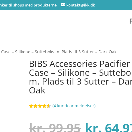
inker til shops med produkterne
kontakt@ikk.dk
 Case – Silikone – Sutteboks m. Plads til 3 Sutter – Dark Oak
BIBS Accessories Pacifier
Case – Silikone – Suttebo
m. Plads til 3 Sutter – Da
Oak
(
4
kundeanmeldelser)
Bedømt
94
som
4.5
ud af 5
Den
kr.
99,95
kr.
64,9
baseret
på