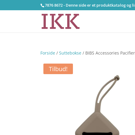
7876 8672 - Denne side er et produktkatalog og l
Forside
/
Suttebokse
/ BIBS Accessories Pacifier
Tilbud!