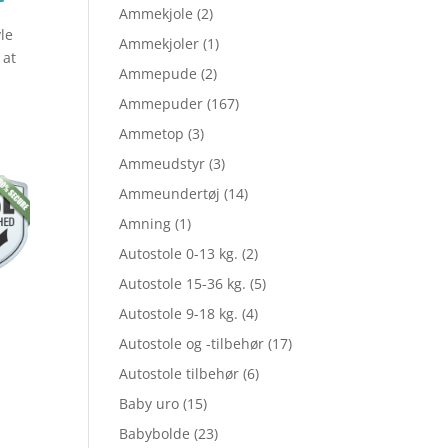
Ammekjole
(2)
vle
lige
aktuelle
Ammekjoler
(1)
 at
Ammepude
(2)
Ammepuder
(167)
pris
Ammetop
(3)
Ammeudstyr
(3)
er:
Ammeundertøj
(14)
Amning
(1)
Autostole 0-13 kg.
(2)
5.
kr. 64,97.
Autostole 15-36 kg.
(5)
Autostole 9-18 kg.
(4)
Autostole og -tilbehør
(17)
Autostole tilbehør
(6)
Baby uro
(15)
Babybolde
(23)