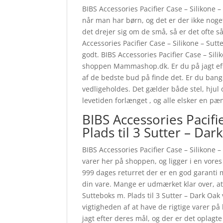
BIBS Accessories Pacifier Case – Silikone –
når man har børn, og det er der ikke noget 
det drejer sig om de små, så er det ofte 
Accessories Pacifier Case – Silikone – Sutt
godt. BIBS Accessories Pacifier Case – Sili
shoppen Mammashop.dk. Er du på jagt efter
af de bedste bud på finde det. Er du bange
vedligeholdes. Det gælder både stel, hjul 
levetiden forlænget , og alle elsker en pæ
BIBS Accessories Pacifi
Plads til 3 Sutter – Da
BIBS Accessories Pacifier Case – Silikone –
varer her på shoppen, og ligger i en vores
999 dages returret der er en god garanti 
din vare. Mange er udmærket klar over, at
Sutteboks m. Plads til 3 Sutter – Dark O
vigtigheden af at have de rigtige varer 
jagt efter deres mål, og der er det oplagt