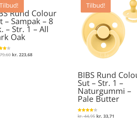
Tilbud!
Tilbud!
BS Rund Colour
t – Sampak – 8
. – Str. 1 – All
rk Oak
Den
Den
79,60
kr.
223,68
ret
oprindelige
aktuelle
 5
pris
pris
BIBS Rund Colo
var:
er:
Sut – Str. 1 –
kr. 279,60.
kr. 223,68.
Naturgummi –
Pale Butter
Den
Den
kr.
44,95
kr.
33,71
Vurderet
4.1
oprindelige
aktuelle
ud af 5
pris
pris
var:
er: