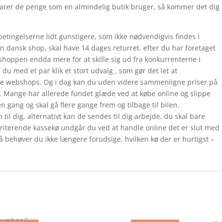
arer de penge som en almindelig butik bruger, så kommer det dig
etingelserne lidt gunstigere, som ikke nødvendigvis findes i
en dansk shop, skal have 14 dages returret. efter du har foretaget
r shoppen endda mere for at skille sig ud fra konkurrenterne i
du med et par klik et stort udvalg , som gør det let at
ige webshops. Og i dag kan du uden videre sammenligne priser på
ne. Mange har allerede fundet glæde ved at købe online og slippe
én gang og skal gå flere gange frem og tilbage til bilen.
 dig, alternativt kan de sendes til dig arbejde, du skal bare
rriterende kassekø undgår du ved at handle online det er slut med
å behøver du ikke længere forudsige, hvilken kø der er hurtigst –