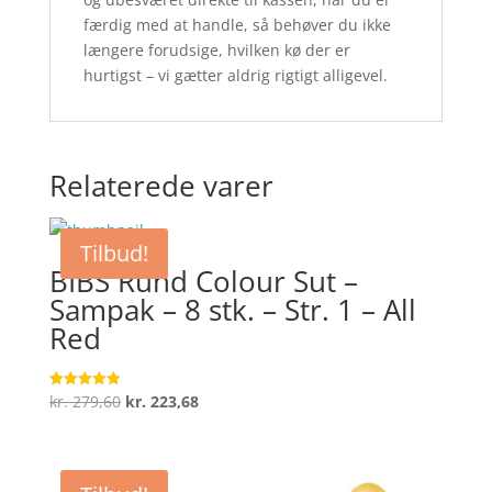
færdig med at handle, så behøver du ikke
længere forudsige, hvilken kø der er
hurtigst – vi gætter aldrig rigtigt alligevel.
Relaterede varer
Tilbud!
BIBS Rund Colour Sut –
Sampak – 8 stk. – Str. 1 – All
Red
Den
Den
kr.
279,60
kr.
223,68
Vurderet
4.9
oprindelige
aktuelle
ud af 5
pris
pris
var:
er: