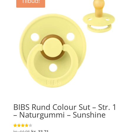
Tilbud!
kr. 279,60.
kr. 223,68.
BIBS Rund Colour Sut – Str. 1
– Naturgummi – Sunshine
Den
Den
kr.
44,95
kr.
33,71
Vurderet