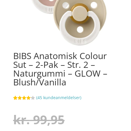
BIBS Anatomisk Colour
Sut – 2-Pak – Str. 2 –
Naturgummi – GLOW –
Blush/Vanilla
(
45
kundeanmeldelser)
Bedømt
89
som
4.1
ud af 5
Den
kr.
99,95
baseret
på
kundebedø
mmelser