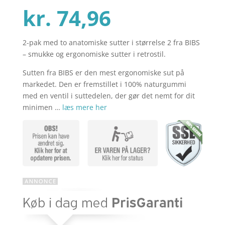
Den
oprindelig
kr.
74,96
2-pak med to anatomiske sutter i størrelse 2 fra BIBS
aktuelle
pris
– smukke og ergonomiske sutter i retrostil.
Sutten fra BIBS er den mest ergonomiske sut på
pris
var:
markedet. Den er fremstillet i 100% naturgummi
med en ventil i suttedelen, der gør det nemt for dit
minimen …
læs mere her
er:
kr. 99,95.
kr. 74,96.