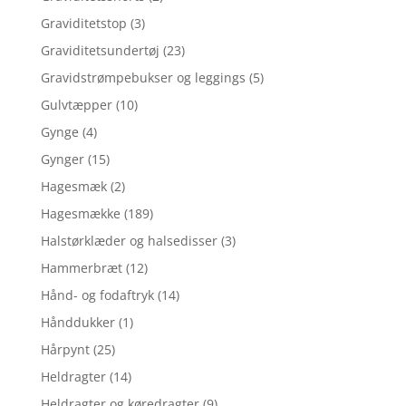
Graviditetstop
(3)
Graviditetsundertøj
(23)
Gravidstrømpebukser og leggings
(5)
Gulvtæpper
(10)
Gynge
(4)
Gynger
(15)
Hagesmæk
(2)
Hagesmække
(189)
Halstørklæder og halsedisser
(3)
Hammerbræt
(12)
Hånd- og fodaftryk
(14)
Hånddukker
(1)
Hårpynt
(25)
Heldragter
(14)
Heldragter og køredragter
(9)