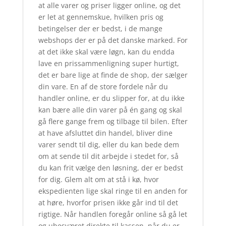
at alle varer og priser ligger online, og det
er let at gennemskue, hvilken pris og
betingelser der er bedst, i de mange
webshops der er på det danske marked. For
at det ikke skal være løgn, kan du endda
lave en prissammenligning super hurtigt,
det er bare lige at finde de shop, der sælger
din vare. En af de store fordele når du
handler online, er du slipper for, at du ikke
kan bære alle din varer på én gang og skal
gå flere gange frem og tilbage til bilen. Efter
at have afsluttet din handel, bliver dine
varer sendt til dig, eller du kan bede dem
om at sende til dit arbejde i stedet for, så
du kan frit vælge den løsning, der er bedst
for dig. Glem alt om at stå i kø, hvor
ekspedienten lige skal ringe til en anden for
at høre, hvorfor prisen ikke går ind til det
rigtige. Når handlen foregår online så gå let
og ubesværet direkte til kassen, når du er