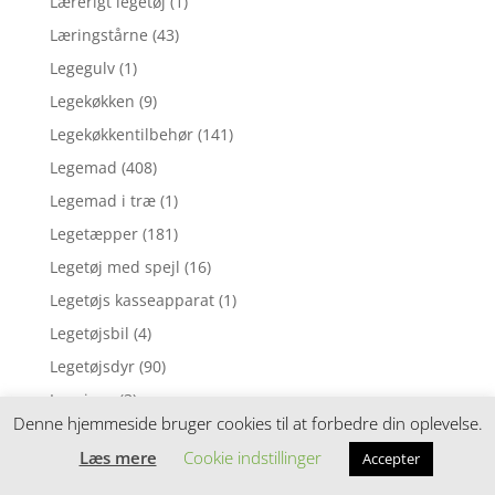
Lærerigt legetøj
(1)
Læringstårne
(43)
Legegulv
(1)
Legekøkken
(9)
Legekøkkentilbehør
(141)
Legemad
(408)
Legemad i træ
(1)
Legetæpper
(181)
Legetøj med spejl
(16)
Legetøjs kasseapparat
(1)
Legetøjsbil
(4)
Legetøjsdyr
(90)
Leggings
(3)
Denne hjemmeside bruger cookies til at forbedre din oplevelse.
Løbecykler
(52)
Læs mere
Cookie indstillinger
Accepter
Løbehjul
(11)