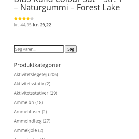
– Naturgummi – Forest Lake
Den
Den
kr.
44,95
kr.
29,22
Vurderet
4.2
oprindelige
aktuelle
ud af 5
pris
pris
var:
er:
Søg
Søg
kr. 44,95.
kr. 29,22.
efter:
Produktkategorier
Aktivitetslegetøj
(206)
Aktivitetsstativ
(2)
Aktivitetsstativer
(29)
Amme bh
(18)
Ammebluser
(2)
Ammeindlæg
(27)
Ammekjole
(2)