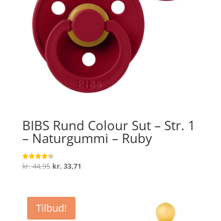
BIBS Rund Colour Sut – Str. 1
– Naturgummi – Ruby
Den
Den
kr.
44,95
kr.
33,71
Vurderet
4.4
oprindelige
aktuelle
ud af 5
pris
pris
var:
er:
Tilbud!
kr. 44,95.
kr. 33,71.