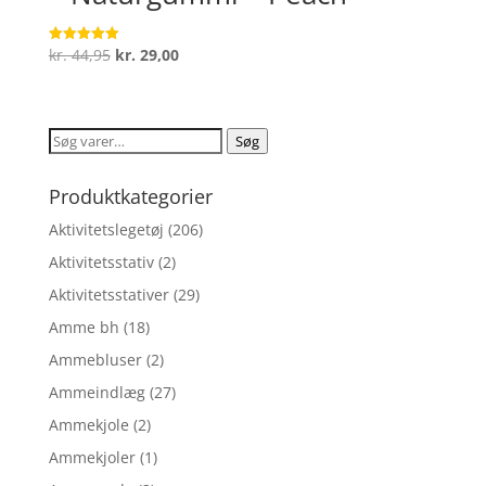
Den
Den
kr.
44,95
kr.
29,00
Vurderet
5
oprindelige
aktuelle
ud af 5
pris
pris
var:
er:
Søg
Søg
kr. 44,95.
kr. 29,00.
efter:
Produktkategorier
Aktivitetslegetøj
(206)
Aktivitetsstativ
(2)
Aktivitetsstativer
(29)
Amme bh
(18)
Ammebluser
(2)
Ammeindlæg
(27)
Ammekjole
(2)
Ammekjoler
(1)