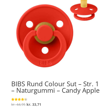
BIBS Rund Colour Sut – Str. 1
– Naturgummi – Candy Apple
Den
Den
kr.
44,95
kr.
33,71
Vurderet
4.3
oprindelige
aktuelle
ud af 5