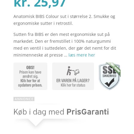
Den
oprindelig
kr.
25,97
Anatomisk BIBS Colour sut i størrelse 2. Smukke og
aktuelle
pris
ergonomiske sutter i retrostil.
Sutten fra BIBS er den mest ergonomiske sut på
pris
var:
markedet. Den er fremstillet i 100% naturgummi
med en ventil i suttedelen, der gør det nemt for dit
minimenneske at presse …
læs mere her
er:
kr. 39,95.
kr. 25,97.