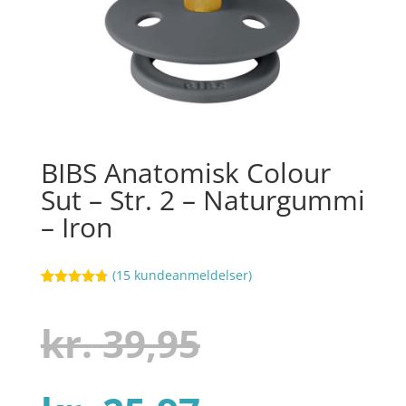
BIBS Anatomisk Colour
Sut – Str. 2 – Naturgummi
– Iron
(
15
kundeanmeldelser)
Bedømt
34
som
4.7
ud af 5
Den
kr.
39,95
baseret på
kundebedø
mmelser