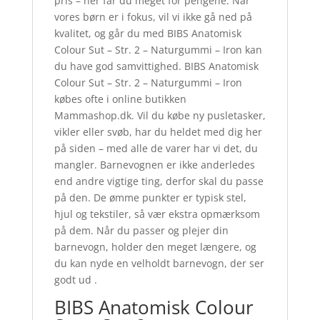
pris – her får du meget for pengene. Når
vores børn er i fokus, vil vi ikke gå ned på
kvalitet, og går du med BIBS Anatomisk
Colour Sut – Str. 2 – Naturgummi – Iron kan
du have god samvittighed. BIBS Anatomisk
Colour Sut – Str. 2 – Naturgummi – Iron
købes ofte i online butikken
Mammashop.dk. Vil du købe ny pusletasker,
vikler eller svøb, har du heldet med dig her
på siden – med alle de varer har vi det, du
mangler. Barnevognen er ikke anderledes
end andre vigtige ting, derfor skal du passe
på den. De ømme punkter er typisk stel,
hjul og tekstiler, så vær ekstra opmærksom
på dem. Når du passer og plejer din
barnevogn, holder den meget længere, og
du kan nyde en velholdt barnevogn, der ser
godt ud .
BIBS Anatomisk Colour