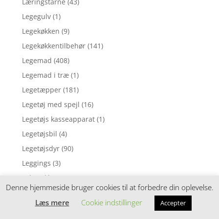
Læringstårne
(43)
Legegulv
(1)
Legekøkken
(9)
Legekøkkentilbehør
(141)
Legemad
(408)
Legemad i træ
(1)
Legetæpper
(181)
Legetøj med spejl
(16)
Legetøjs kasseapparat
(1)
Legetøjsbil
(4)
Legetøjsdyr
(90)
Leggings
(3)
Løbecykler
(52)
Denne hjemmeside bruger cookies til at forbedre din oplevelse.
Løbehjul
(11)
Læs mere
Cookie indstillinger
Accepter
Madkasser
(684)