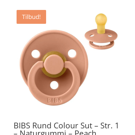
pris
pris
var:
er:
Tilbud!
kr. 44,95.
kr. 33,71.
BIBS Rund Colour Sut – Str. 1
– Naturgummi – Peach