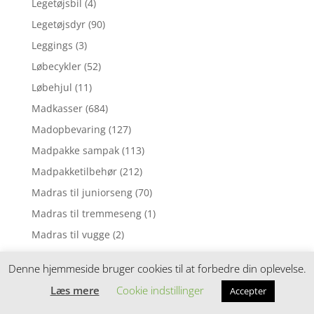
Legetøjsbil
(4)
Legetøjsdyr
(90)
Leggings
(3)
Løbecykler
(52)
Løbehjul
(11)
Madkasser
(684)
Madopbevaring
(127)
Madpakke sampak
(113)
Madpakketilbehør
(212)
Madras til juniorseng
(70)
Madras til tremmeseng
(1)
Madras til vugge
(2)
Madrasser
(257)
Denne hjemmeside bruger cookies til at forbedre din oplevelse.
Mavebælter
(3)
Læs mere
Cookie indstillinger
Accepter
Motorik legetøj
(5)