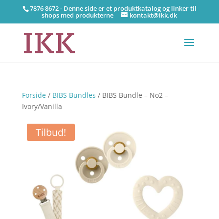
7876 8672 - Denne side er et produktkatalog og linker til
shops med produkterne
kontakt@ikk.dk
Forside
/
BIBS Bundles
/ BIBS Bundle – No2 –
Ivory/Vanilla
Tilbud!