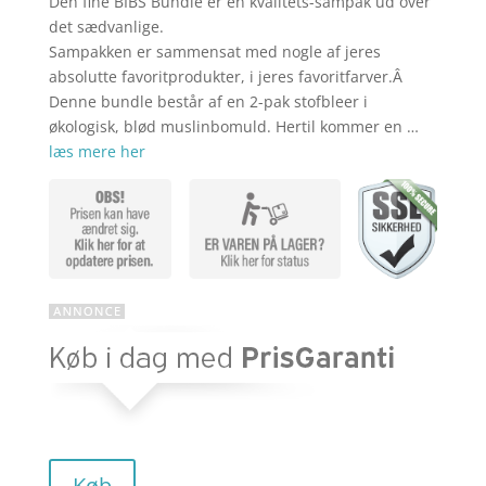
Den fine BIBS Bundle er en kvalitets-sampak ud over
aktuelle
pris
det sædvanlige.
Sampakken er sammensat med nogle af jeres
absolutte favoritprodukter, i jeres favoritfarver.Â
pris
var:
Denne bundle består af en 2-pak stofbleer i
økologisk, blød muslinbomuld. Hertil kommer en …
læs mere her
er:
kr. 374,75
kr. 304,19
Køb