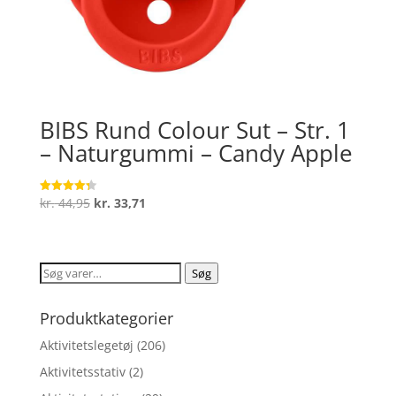
BIBS Rund Colour Sut – Str. 1
– Naturgummi – Candy Apple
Den
Den
kr.
44,95
kr.
33,71
Vurderet
4.3
oprindelige
aktuelle
ud af 5
pris
pris
var:
er:
Søg
Søg
kr. 44,95.
kr. 33,71.
efter:
Produktkategorier
Aktivitetslegetøj
(206)
Aktivitetsstativ
(2)