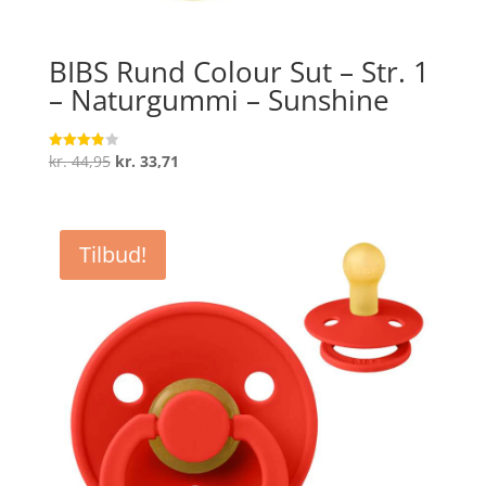
BIBS Rund Colour Sut – Str. 1
– Naturgummi – Sunshine
Den
Den
kr.
44,95
kr.
33,71
Vurderet
3.9
oprindelige
aktuelle
ud af 5
pris
pris
var:
er:
Tilbud!
kr. 44,95.
kr. 33,71.