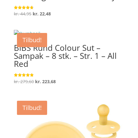
Den
Den
kr.
44,95
kr.
22,48
Vurderet
4.7
oprindelige
aktuelle
ud af 5
pris
pris
var:
er:
Tilbud!
kr. 44,95.
kr. 22,48.
BIBS Rund Colour Sut –
Sampak – 8 stk. – Str. 1 – All
Red
Den
Den
kr.
279,60
kr.
223,68
Vurderet
4.9
oprindelige
aktuelle
ud af 5
pris
pris
var:
er:
Tilbud!
kr. 279,60.
kr. 223,68.