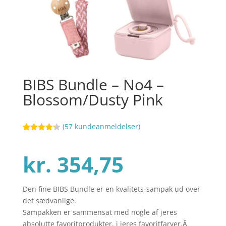
BIBS Bundle – No4 –
Blossom/Dusty Pink
(
57
kundeanmeldelser)
Bedømt
102
som
4.2
ud af 5
kr.
354,75
baseret
på
kundebedø
mmelser
Den fine BIBS Bundle er en kvalitets-sampak ud over
det sædvanlige.
Sampakken er sammensat med nogle af jeres
absolutte favoritprodukter, i jeres favoritfarver.Â