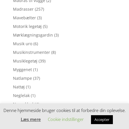
Madras til vugge
(2)
Madrasser
(257)
Mavebælter
(3)
Motorik legetøj
(5)
Mørklægningsgardin
(3)
Musik uro
(6)
Musikinstrumenter
(8)
Musiklegetøj
(39)
Myggenet
(1)
Natlampe
(37)
Nattøj
(1)
Neglelak
(1)
Nusseklud
(4)
Denne hjemmeside bruger cookies til at forbedre din oplevelse.
Nusseklude
(78)
Læs mere
Cookie indstillinger
Accepter
Opbevaring
(11)