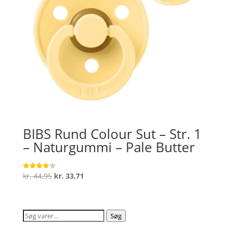
BIBS Rund Colour Sut – Str. 1
– Naturgummi – Pale Butter
Den
Den
kr.
44,95
kr.
33,71
Vurderet
4.1
oprindelige
aktuelle
ud af 5
pris
pris
var:
er:
Søg
Søg
kr. 44,95.
kr. 33,71.
efter: