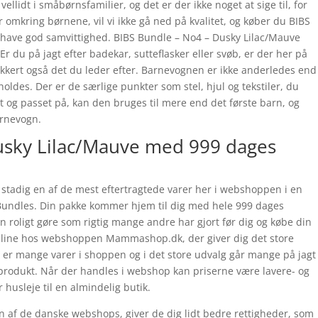
llidt i småbørnsfamilier, og det er der ikke noget at sige til, for
er omkring børnene, vil vi ikke gå ned på kvalitet, og køber du BIBS
have god samvittighed. BIBS Bundle – No4 – Dusky Lilac/Mauve
du på jagt efter badekar, sutteflasker eller svøb, er der her på
kkert også det du leder efter. Barnevognen er ikke anderledes end
holdes. Der er de særlige punkter som stel, hjul og tekstiler, du
t og passet på, kan den bruges til mere end det første barn, og
arnevogn.
usky Lilac/Mauve med 999 dages
stadig en af de mest eftertragtede varer her i webshoppen i en
S Bundles. Din pakke kommer hjem til dig med hele 999 dages
n roligt gøre som rigtig mange andre har gjort før dig og købe din
nline hos webshoppen Mammashop.dk, der giver dig det store
r er mange varer i shoppen og i det store udvalg går mange på jagt
 produkt. Når der handles i webshop kan priserne være lavere- og
 husleje til en almindelig butik.
en af de danske webshops, giver de dig lidt bedre rettigheder, som