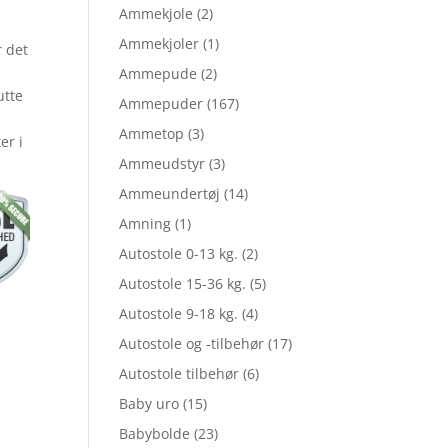
Ammekjole
(2)
Ammekjoler
(1)
r det
le
Ammepude
(2)
utte
Ammepuder
(167)
Ammetop
(3)
er i
Ammeudstyr
(3)
Ammeundertøj
(14)
,75.
Amning
(1)
Autostole 0-13 kg.
(2)
,06.
Autostole 15-36 kg.
(5)
Autostole 9-18 kg.
(4)
Autostole og -tilbehør
(17)
Autostole tilbehør
(6)
Baby uro
(15)
Babybolde
(23)