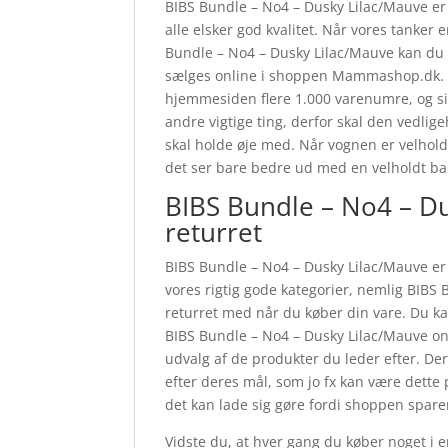
BIBS Bundle – No4 – Dusky Lilac/Mauve er ve
alle elsker god kvalitet. Når vores tanker 
Bundle – No4 – Dusky Lilac/Mauve kan du 
sælges online i shoppen Mammashop.dk. Er 
hjemmesiden flere 1.000 varenumre, og si
andre vigtige ting, derfor skal den vedlige
skal holde øje med. Når vognen er velhold
det ser bare bedre ud med en velholdt b
BIBS Bundle – No4 – D
returret
BIBS Bundle – No4 – Dusky Lilac/Mauve er 
vores rigtig gode kategorier, nemlig BIB
returret med når du køber din vare. Du ka
BIBS Bundle – No4 – Dusky Lilac/Mauve o
udvalg af de produkter du leder efter. De
efter deres mål, som jo fx kan være dette
det kan lade sig gøre fordi shoppen sparer
Vidste du, at hver gang du køber noget i 