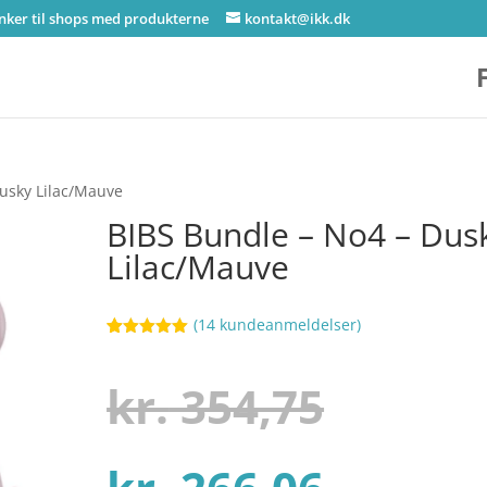
inker til shops med produkterne
kontakt@ikk.dk
Dusky Lilac/Mauve
BIBS Bundle – No4 – Dus
Lilac/Mauve
(
14
kundeanmeldelser)
Bedømt
55
som
5
ud
af 5
Den
kr.
354,75
baseret på
kundebedøm
melser
Den
oprind