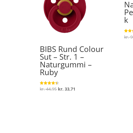
Na
P
k
kr.
9
Vurde
5
ud af
BIBS Rund Colour
Sut – Str. 1 –
Naturgummi –
Ruby
Den
Den
kr.
44,95
kr.
33,71
Vurderet
4.4
oprindelige
aktuelle
ud af 5
pris
pris
var:
er:
kr. 44,95.
kr. 33,71.