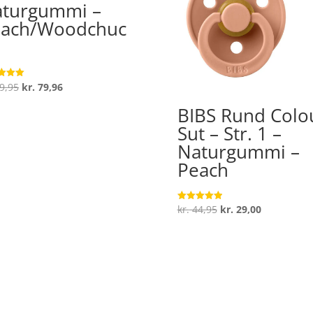
turgummi –
each/Woodchuc
Den
Den
9,95
kr.
79,96
ret
oprindelige
aktuelle
 5
BIBS Rund Colo
pris
pris
Sut – Str. 1 –
var:
er:
Naturgummi –
kr. 99,95.
kr. 79,96.
Peach
Den
Den
kr.
44,95
kr.
29,00
Vurderet
5
oprindelige
aktuelle
ud af 5
pris
pris
var:
er:
kr. 44,95.
kr. 29,00.