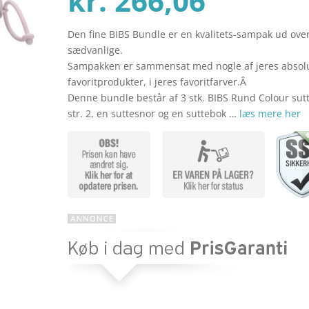
kr.
266,06
Den fine BIBS Bundle er en kvalitets-sampak ud ove
aktuel
pris
sædvanlige.
Sampakken er sammensat med nogle af jeres absol
favoritprodukter, i jeres favoritfarver.Â
pris
var:
Denne bundle består af 3 stk. BIBS Rund Colour sutt
str. 2, en suttesnor og en suttebok …
læs mere her
er:
kr. 354
kr. 266