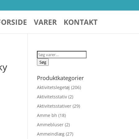
FORSIDE
VARER
KONTAKT
Søg
efter:
Søg
ky
Produktkategorier
Aktivitetslegetøj
(206)
Aktivitetsstativ
(2)
Aktivitetsstativer
(29)
Amme bh
(18)
Ammebluser
(2)
elige
Ammeindlæg
(27)