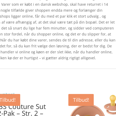
r. Varer som er købt i en dansk webshop, skal have returret i 14
i nogle tilfælde giver shoppen endda mere og forlænger din
hops ligger online, får du med et par klik et stort udvalg , og
af være afhængig af, at det skal være tæt på din bopæl. Det er let
 det så snart du lige har fem minutter, og sidder ved computeren
n stor fordel, når du shopper online, og det er du slipper for, at
Når du har købt dine varer, sendes de til din adresse, eller du kan
et for, så du kan frit vælge den løsning, der er bedst for dig. De
g handler vi online og køen er der slet ikke, når du handler online,
n kø der er hurtigst – vi gætter aldrig rigtigt alligevel.
Tilbud!
Tilbud!
BS Couture Sut
2-Pak – Str. 2 –