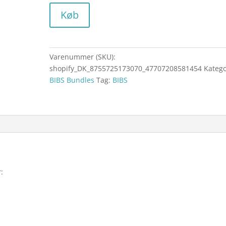
Køb
Varenummer (SKU):
shopify_DK_8755725173070_47707208581454
Katego
BIBS Bundles
Tag:
BIBS
: