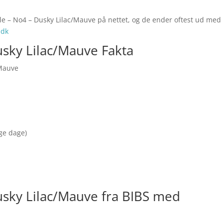
le – No4 – Dusky Lilac/Mauve på nettet, og de ender oftest ud med
.dk
sky Lilac/Mauve Fakta
/Mauve
nge dage)
usky Lilac/Mauve fra BIBS med