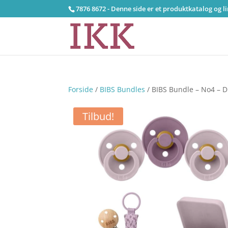
7876 8672 - Denne side er et produktkatalog og l
Forside
/
BIBS Bundles
/ BIBS Bundle – No4 – 
Tilbud!