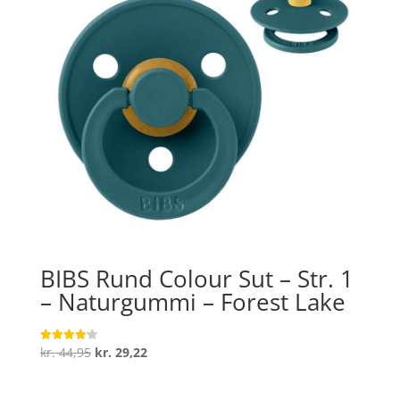
BIBS Rund Colour Sut – Str. 1
– Naturgummi – Forest Lake
Den
Den
kr.
44,95
kr.
29,22
Vurderet
4.2
oprindelige
aktuelle
ud af 5
pris
pris