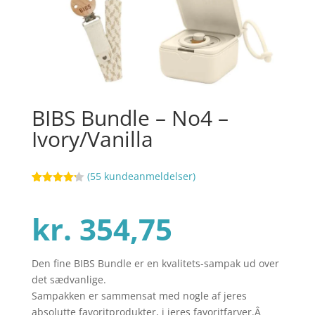
BIBS Bundle – No4 –
Ivory/Vanilla
(
55
kundeanmeldelser)
Bedømt
42
som
4.2
ud af 5
kr.
354,75
baseret
på
kundebedø
mmelser
Den fine BIBS Bundle er en kvalitets-sampak ud over
det sædvanlige.
Sampakken er sammensat med nogle af jeres
absolutte favoritprodukter, i jeres favoritfarver.Â