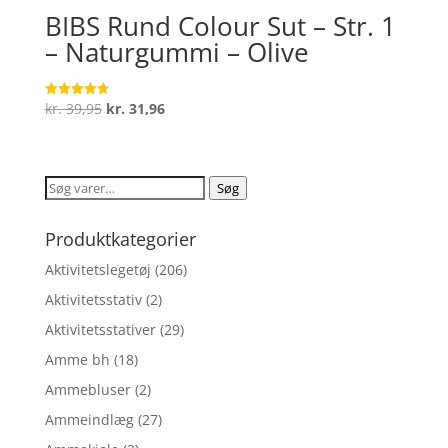
BIBS Rund Colour Sut – Str. 1
– Naturgummi – Olive
Den
Den
kr.
39,95
kr.
31,96
Vurderet
4.7
oprindelige
aktuelle
ud af 5
pris
pris
var:
er:
Søg
Søg
kr. 39,95.
kr. 31,96.
efter:
Produktkategorier
Aktivitetslegetøj
(206)
Aktivitetsstativ
(2)
Aktivitetsstativer
(29)
Amme bh
(18)
Ammebluser
(2)
Ammeindlæg
(27)