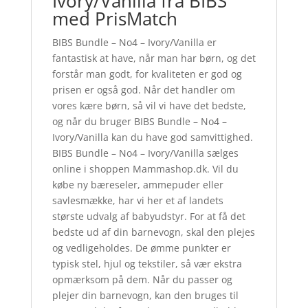
Ivory/Vanilla fra BIBS
med PrisMatch
BIBS Bundle – No4 – Ivory/Vanilla er
fantastisk at have, når man har børn, og det
forstår man godt, for kvaliteten er god og
prisen er også god. Når det handler om
vores kære børn, så vil vi have det bedste,
og når du bruger BIBS Bundle – No4 –
Ivory/Vanilla kan du have god samvittighed.
BIBS Bundle – No4 – Ivory/Vanilla sælges
online i shoppen Mammashop.dk. Vil du
købe ny bæreseler, ammepuder eller
savlesmække, har vi her et af landets
største udvalg af babyudstyr. For at få det
bedste ud af din barnevogn, skal den plejes
og vedligeholdes. De ømme punkter er
typisk stel, hjul og tekstiler, så vær ekstra
opmærksom på dem. Når du passer og
plejer din barnevogn, kan den bruges til