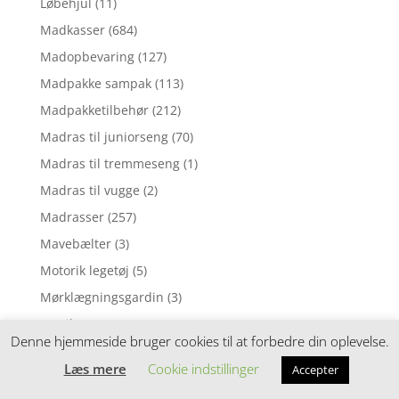
Løbehjul
(11)
Madkasser
(684)
Madopbevaring
(127)
Madpakke sampak
(113)
Madpakketilbehør
(212)
Madras til juniorseng
(70)
Madras til tremmeseng
(1)
Madras til vugge
(2)
Madrasser
(257)
Mavebælter
(3)
Motorik legetøj
(5)
Mørklægningsgardin
(3)
Musik uro
(6)
Denne hjemmeside bruger cookies til at forbedre din oplevelse.
Musikinstrumenter
(8)
Læs mere
Cookie indstillinger
Accepter
Musiklegetøj
(39)