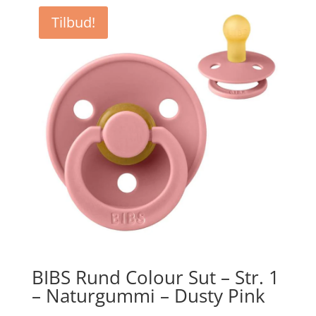
var:
er:
Tilbud!
kr. 44,95.
kr. 29,22.
BIBS Rund Colour Sut – Str. 1
– Naturgummi – Dusty Pink