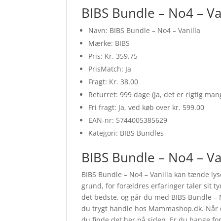
BIBS Bundle – No4 – Va
Navn: BIBS Bundle – No4 – Vanilla
Mærke: BIBS
Pris: Kr. 359.75
PrisMatch: Ja
Fragt: Kr. 38.00
Returret: 999 dage (Ja, det er rigtig ma
Fri fragt: Ja, ved køb over kr. 599.00
EAN-nr: 5744005385629
Kategori: BIBS Bundles
BIBS Bundle – No4 – Va
BIBS Bundle – No4 – Vanilla kan tænde lys
grund, for forældres erfaringer taler sit t
det bedste, og går du med BIBS Bundle – No
du trygt handle hos Mammashop.dk. Når du 
du finde det her på siden. Er du bange for