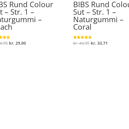
BS Rund Colour
BIBS Rund Colo
t – Str. 1 –
Sut – Str. 1 –
turgummi –
Naturgummi –
ach
Coral
Den
Den
Den
Den
4,95
kr.
29,00
kr.
44,95
kr.
33,71
ret
Vurderet
4.8
oprindelige
aktuelle
oprindelige
aktuelle
 5
ud af 5
pris
pris
pris
pris
var:
er:
var:
er:
kr. 44,95.
kr. 29,00.
kr. 44,95.
kr. 33,71.