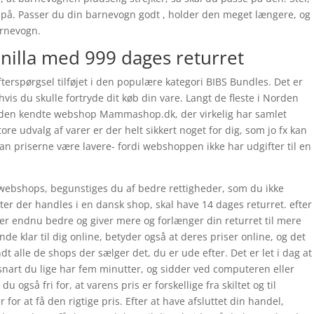
 på. Passer du din barnevogn godt , holder den meget længere, og
arnevogn.
nilla med 999 dages returret
fterspørgsel tilføjet i den populære kategori BIBS Bundles. Det er
hvis du skulle fortryde dit køb din vare. Langt de fleste i Norden
i den kendte webshop Mammashop.dk, der virkelig har samlet
re udvalg af varer er der helt sikkert noget for dig, som jo fx kan
n priserne være lavere- fordi webshoppen ikke har udgifter til en
webshops, begunstiges du af bedre rettigheder, som du ikke
kter der handles i en dansk shop, skal have 14 dages returret. efter
 er endnu bedre og giver mere og forlænger din returret til mere
de klar til dig online, betyder også at deres priser online, og det
dt alle de shops der sælger det, du er ude efter. Det er let i dag at
nart du lige har fem minutter, og sidder ved computeren eller
 også fri for, at varens pris er forskellige fra skiltet og til
 for at få den rigtige pris. Efter at have afsluttet din handel,