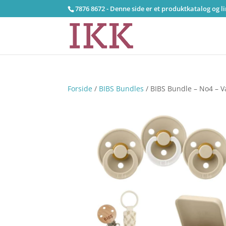
7876 8672 - Denne side er et produktkatalog og l
Forside
/
BIBS Bundles
/ BIBS Bundle – No4 – V