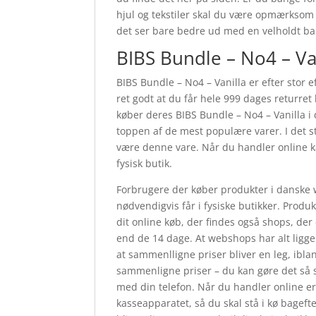
hjul og tekstiler skal du være opmærksom
det ser bare bedre ud med en velholdt b
BIBS Bundle – No4 – Va
BIBS Bundle – No4 – Vanilla er efter stor e
ret godt at du får hele 999 dages returret 
køber deres BIBS Bundle – No4 – Vanilla 
toppen af de mest populære varer. I det sto
være denne vare. Når du handler online ka
fysisk butik.
Forbrugere der køber produkter i danske 
nødvendigvis får i fysiske butikker. Produ
dit online køb, der findes også shops, der
end de 14 dage. At webshops har alt liggen
at sammenlligne priser bliver en leg, iblan
sammenligne priser – du kan gøre det så s
med din telefon. Når du handler online er du
kasseapparatet, så du skal stå i kø bagefter