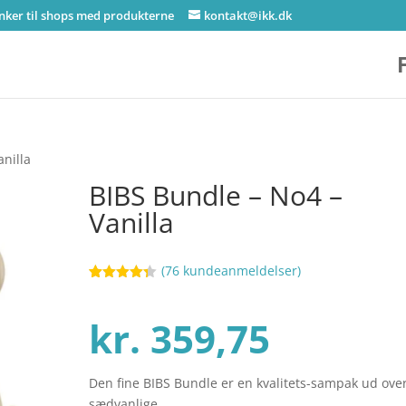
inker til shops med produkterne
kontakt@ikk.dk
anilla
BIBS Bundle – No4 –
Vanilla
(
76
kundeanmeldelser)
Bedømt
72
som
4.3
ud af 5
kr.
359,75
baseret
på
kundebedø
mmelser
Den fine BIBS Bundle er en kvalitets-sampak ud ove
sædvanlige.