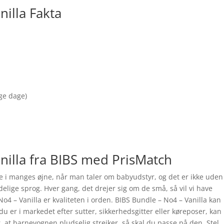
nilla Fakta
nge dage)
nilla fra BIBS med PrisMatch
e i manges øjne, når man taler om babyudstyr, og det er ikke uden
ydelige sprog. Hver gang, det drejer sig om de små, så vil vi have
4 – Vanilla er kvaliteten i orden. BIBS Bundle – No4 – Vanilla kan
er i markedet efter sutter, sikkerhedsgitter eller køreposer, kan
, at barnevognen pludselig strejker, så skal du passe på den. Stel,