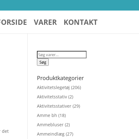
FORSIDE
VARER
KONTAKT
Søg
efter:
Søg
Produktkategorier
Aktivitetslegetøj
(206)
Aktivitetsstativ
(2)
Aktivitetsstativer
(29)
Amme bh
(18)
Ammebluser
(2)
r det
Ammeindlæg
(27)