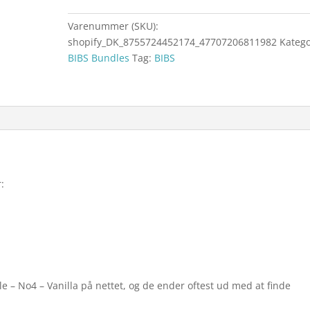
Varenummer (SKU):
shopify_DK_8755724452174_47707206811982
Katego
BIBS Bundles
Tag:
BIBS
:
e – No4 – Vanilla på nettet, og de ender oftest ud med at finde