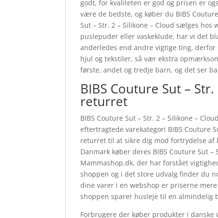
godt, for kvaliteten er god og prisen er og
være de bedste, og køber du BIBS Couture 
Sut – Str. 2 – Silikone – Cloud sælges h
puslepuder eller vaskeklude, har vi det bl
anderledes end andre vigtige ting, derfor
hjul og tekstiler, så vær ekstra opmærkso
første, andet og tredje barn, og det ser 
BIBS Couture Sut – Str.
returret
BIBS Couture Sut – Str. 2 – Silikone – Clou
eftertragtede varekategori BIBS Couture Su
returret til at sikre dig mod fortrydelse a
Danmark køber deres BIBS Couture Sut – St
Mammashop.dk, der har forstået vigtighede
shoppen og i det store udvalg finder du no
dine varer i en webshop er priserne mere a
shoppen sparer husleje til en almindelig b
Forbrugere der køber produkter i danske w