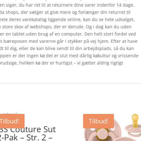
en siger, du har ret til at returnere dine varer indenfor 14 dage.
a shops, der vælger at give mere og forlænger din returret til
le deres varekatalog liggende online, kan du se hele udvalget,
n store skov af webshops, der er derude. Og i dag kan du uden
er en tablet uden brug af en computer. Den helt stort fordel ved
 at bæreposen med varerne går i stykker på vej hjem. Efter at have
t til dig, eller de kan blive sendt til din arbejdsplads, så du kan
shoppen er der ingen kø det er slut med dårlig køkultur og vrissende
dsige, hvilken kø der er hurtigst – vi gætter aldrig rigtigt
Tilbud!
Tilbud!
BS Couture Sut
2-Pak – Str. 2 –