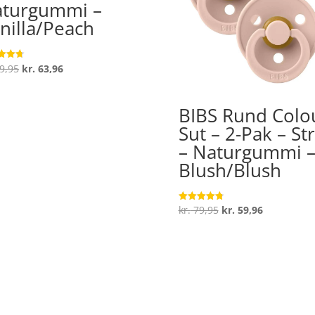
turgummi –
nilla/Peach
Den
Den
9,95
kr.
63,96
ret
oprindelige
aktuelle
 5
pris
pris
BIBS Rund Colo
var:
er:
Sut – 2-Pak – Str
kr. 79,95.
kr. 63,96.
– Naturgummi 
Blush/Blush
Den
Den
kr.
79,95
kr.
59,96
Vurderet
4.8
oprindelige
aktuelle
ud af 5
pris
pris
var:
er:
kr. 79,95.
kr. 59,96.