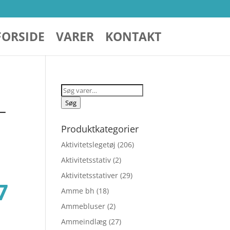
FORSIDE
VARER
KONTAKT
Søg
efter:
Søg
–
Produktkategorier
Aktivitetslegetøj
(206)
Aktivitetsstativ
(2)
Aktivitetsstativer
(29)
Den
7
Amme bh
(18)
Ammebluser
(2)
lige
aktuelle
Ammeindlæg
(27)