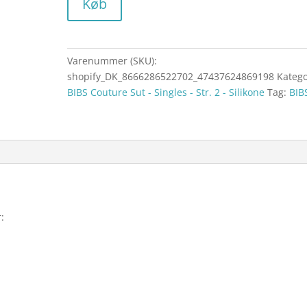
Køb
Varenummer (SKU):
shopify_DK_8666286522702_47437624869198
Katego
BIBS Couture Sut - Singles - Str. 2 - Silikone
Tag:
BIB
: