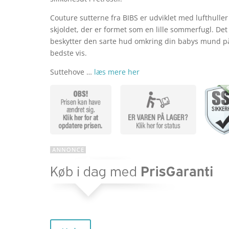
Couture sutterne fra BIBS er udviklet med lufthuller 
pris
skjoldet, der er formet som en lille sommerfugl. Det
beskytter den sarte hud omkring din babys mund p
bedste vis.
var:
Suttehove …
læs mere her
kr. 39,9