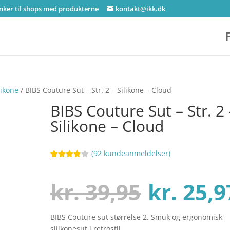
inker til shops med produkterne
kontakt@ikk.dk
likone
/ BIBS Couture Sut – Str. 2 – Silikone – Cloud
BIBS Couture Sut – Str. 2 
Silikone – Cloud
(
92
kundeanmeldelser)
Bedømt
10
som
3.8
ud af
Den
kr.
39,95
kr.
25,9
5
baseret
på
kundebed
ømmels
BIBS Couture sut størrelse 2. Smuk og ergonomisk
oprinde
er
silikonesut i retrostil.