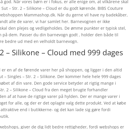
så god. Når vores børn er i fokus, er alle enige om, at vilkårene skal
Sut – Str. 2 – Silikone – Cloud er du godt kørende. BIBS Couture
os webshoppen Mammashop.dk. Når du gerne vil have ny badekåber,
andt alle de varer, vi har samlet her. Barnevognen er ikke
 skal den plejes og vedligeholdes. De ømme punkter er typisk stel,
m på dem. Passer du din barnevogn godt , holder den både til
bare bedre ud med en velholdt barnevogn.
 2 – Silikone – Cloud med 999 dages
d er en af de førende varer her på shoppen, og ligger i den altid
t – Singles – Str. 2 – Silikone. Der kommer hele hele 999 dages
f købet af din vare. Den gode service betyder at rigtig mange i
r. 2 – Silikone – Cloud fra den meget brugte forhandler
n af at have de rigtige varer på hylden. Der er mange varer i
get for alle, og der er det oplagte valg dette produkt. Ved at købe
ttraktive end i butikkerne- og det kan lade sig gøre fordi
utik.
ebshops, giver de dig lidt bedre rettigheder, fordi webshops er