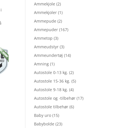
Ammekjole
(2)
i
Ammekjoler
(1)
pris
Ammepude
(2)
å
Ammepuder
(167)
er:
Ammetop
(3)
Ammeudstyr
(3)
Ammeundertøj
(14)
5.
kr. 25,97.
Amning
(1)
Autostole 0-13 kg.
(2)
Autostole 15-36 kg.
(5)
Autostole 9-18 kg.
(4)
Autostole og -tilbehør
(17)
Autostole tilbehør
(6)
Baby uro
(15)
Babybolde
(23)