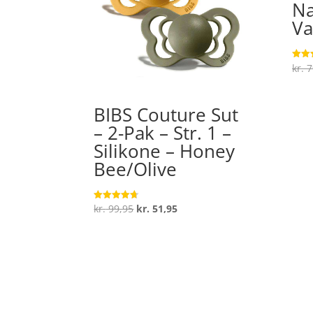
Na
Va
kr.
7
Vurde
4.7
ud af
BIBS Couture Sut
– 2-Pak – Str. 1 –
Silikone – Honey
Bee/Olive
Den
Den
kr.
99,95
kr.
51,95
Vurderet
4.7
oprindelige
aktuelle
ud af 5
pris
pris
var:
er:
kr. 99,95.
kr. 51,95.