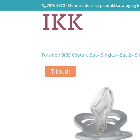
7876 8672 - Denne side er et produktkatalog og l
Forside
/
BIBS Couture Sut - Singles - Str. 2 - Si
Tilbud!