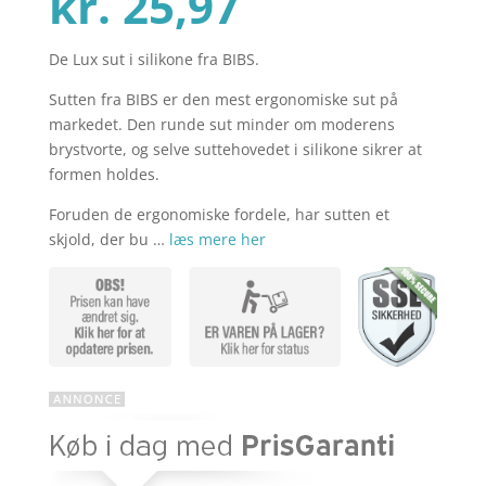
Den
oprindelig
kr.
25,97
De Lux sut i silikone fra BIBS.
aktuelle
pris
Sutten fra BIBS er den mest ergonomiske sut på
markedet. Den runde sut minder om moderens
pris
var:
brystvorte, og selve suttehovedet i silikone sikrer at
formen holdes.
Foruden de ergonomiske fordele, har sutten et
er:
kr. 39,95.
skjold, der bu …
læs mere her
kr. 25,97.