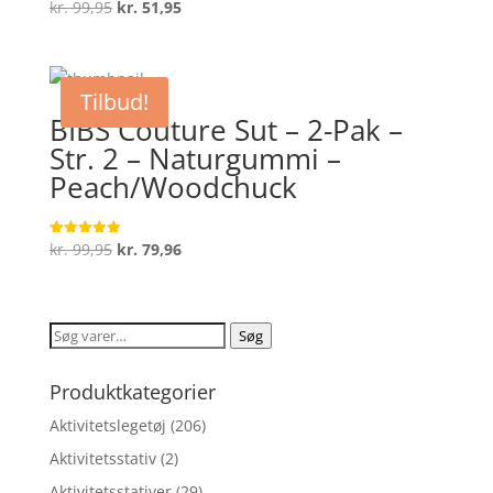
Den
Den
kr.
99,95
kr.
51,95
Vurderet
4.7
oprindelige
aktuelle
ud af 5
pris
pris
var:
er:
Tilbud!
kr. 99,95.
kr. 51,95.
BIBS Couture Sut – 2-Pak –
Str. 2 – Naturgummi –
Peach/Woodchuck
Den
Den
kr.
99,95
kr.
79,96
Vurderet
5
oprindelige
aktuelle
ud af 5
pris
pris
var:
er:
Søg
Søg
kr. 99,95.
kr. 79,96.
efter:
Produktkategorier
Aktivitetslegetøj
(206)
Aktivitetsstativ
(2)
Aktivitetsstativer
(29)