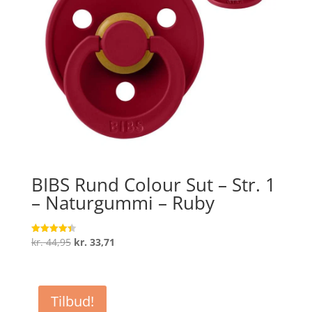
BIBS Rund Colour Sut – Str. 1
– Naturgummi – Ruby
Den
Den
kr.
44,95
kr.
33,71
Vurderet
4.4
oprindelige
aktuelle
ud af 5
pris
pris
var:
er:
Tilbud!
kr. 44,95.
kr. 33,71.