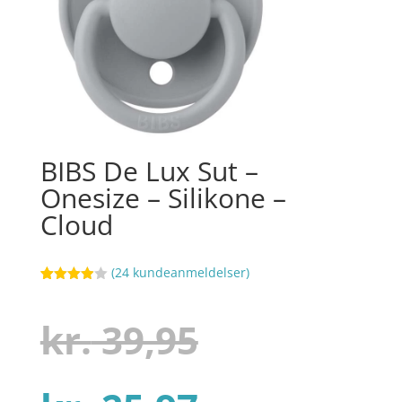
BIBS De Lux Sut –
Onesize – Silikone –
Cloud
(
24
kundeanmeldelser)
Bedømt
30
som
3.9
ud af 5
Den
kr.
39,95
baseret
på
kundebed
ømmels
er