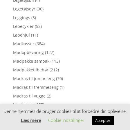
Legetøjsbil
(4)
Legetøjsdyr
(90)
Leggings
(3)
Løbecykler
(52)
Løbehjul
(11)
Madkasser
(684)
Madopbevaring
(127)
Madpakke sampak
(113)
Madpakketilbehør
(212)
Madras til juniorseng
(70)
Madras til tremmeseng
(1)
Madras til vugge
(2)
Madrasser
(257)
Denne hjemmeside bruger cookies til at forbedre din oplevelse.
Mavebælter
(3)
Læs mere
Cookie indstillinger
Accepter
Motorik legetøj
(5)