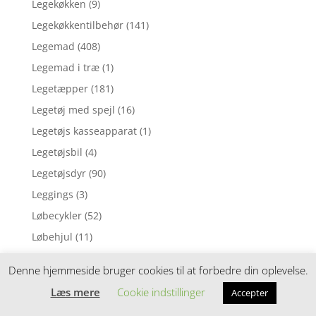
Legekøkken
(9)
Legekøkkentilbehør
(141)
Legemad
(408)
Legemad i træ
(1)
Legetæpper
(181)
Legetøj med spejl
(16)
Legetøjs kasseapparat
(1)
Legetøjsbil
(4)
Legetøjsdyr
(90)
Leggings
(3)
Løbecykler
(52)
Løbehjul
(11)
Madkasser
(684)
Denne hjemmeside bruger cookies til at forbedre din oplevelse.
Madopbevaring
(127)
Læs mere
Cookie indstillinger
Accepter
Madpakke sampak
(113)