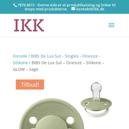
7876 8672 - Denne side er et produktkatalog og linker til
shops med produkterne
kontakt@ikk.dk
Forside
/
BIBS De Lux Sut - Singles - Onesize -
Silikone
/ BIBS De Lux Sut – Onesize – Silikone –
GLOW – Sage
Tilbud!