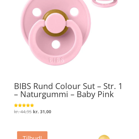
BIBS Rund Colour Sut – Str. 1
– Naturgummi – Baby Pink
Den
Den
kr.
44,95
kr.
31,00
Vurderet
5
oprindelige
aktuelle
ud af 5
pris
pris
var:
er:
Tilbud!