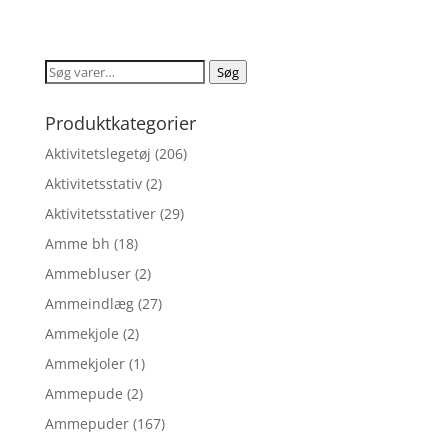
4.1
oprindelige
aktuelle
ud af 5
pris
pris
var:
er:
Søg
Søg
kr. 44,95.
kr. 33,71.
efter:
Produktkategorier
Aktivitetslegetøj
(206)
Aktivitetsstativ
(2)
Aktivitetsstativer
(29)
Amme bh
(18)
Ammebluser
(2)
Ammeindlæg
(27)
Ammekjole
(2)
Ammekjoler
(1)
Ammepude
(2)
Ammepuder
(167)