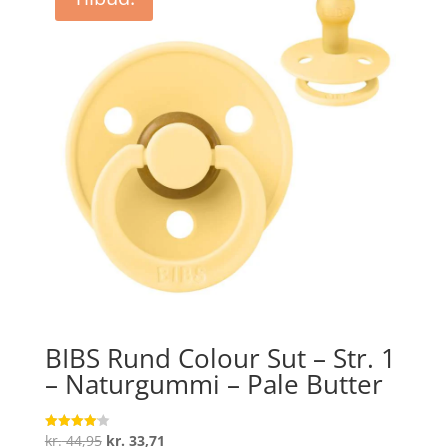
kr. 44,95.
kr. 31,00.
BIBS Rund Colour Sut – Str. 1
– Naturgummi – Pale Butter
Den
Den
kr.
44,95
kr.
33,71
Vurderet