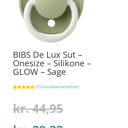
BIBS De Lux Sut –
Onesize – Silikone –
GLOW – Sage
(
15
kundeanmeldelser)
Bedømt
55
som
4.7
ud af 5
Den
kr.
44,95
baseret på
kundebedø
mmelser