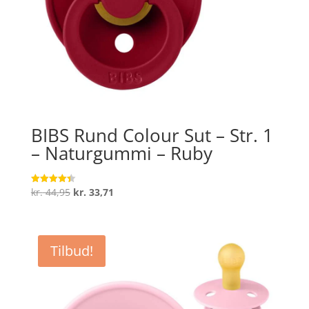
BIBS Rund Colour Sut – Str. 1
– Naturgummi – Ruby
Den
Den
kr.
44,95
kr.
33,71
Vurderet
4.4
oprindelige
aktuelle
ud af 5
pris
pris
var:
er:
Tilbud!
kr. 44,95.
kr. 33,71.