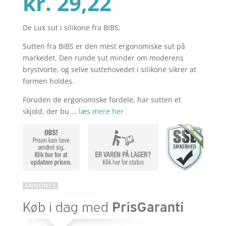
Den
oprindelig
kr.
29,22
De Lux sut i silikone fra BIBS.
aktuelle
pris
Sutten fra BIBS er den mest ergonomiske sut på
markedet. Den runde sut minder om moderens
pris
var:
brystvorte, og selve suttehovedet i silikone sikrer at
formen holdes.
Foruden de ergonomiske fordele, har sutten et
er:
kr. 44,95.
skjold, der bu …
læs mere her
kr. 29,22.