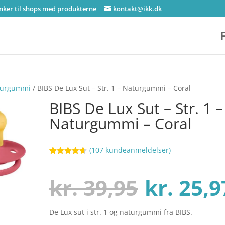
inker til shops med produkterne
kontakt@ikk.dk
Naturgummi
/ BIBS De Lux Sut – Str. 1 – Naturgummi – Coral
BIBS De Lux Sut – Str. 1 –
Naturgummi – Coral
(
107
kundeanmeldelser)
Bedømt
20
som
4.6
ud af 5
Den
kr.
39,95
kr.
25,9
baseret på
kundebedø
mmelser
De Lux sut i str. 1 og naturgummi fra BIBS.
oprinde