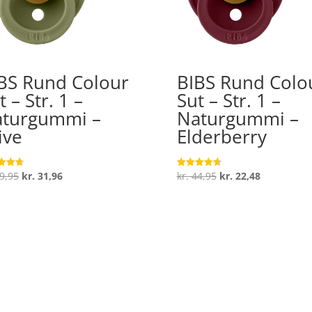
BS Rund Colour
BIBS Rund Colo
t – Str. 1 –
Sut – Str. 1 –
turgummi –
Naturgummi –
ive
Elderberry
Den
Den
Den
Den
9,95
kr.
31,96
kr.
44,95
kr.
22,48
ret
Vurderet
4.7
oprindelige
aktuelle
oprindelige
aktuelle
 5
ud af 5
pris
pris
pris
pris
var:
er:
var:
er:
kr. 39,95.
kr. 31,96.
kr. 44,95.
kr. 22,48.