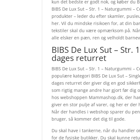
kun det bedste er godt nok, og køber du BI
BIBS De Lux Sut – Str. 1 – Naturgummi –
produkter – leder du efter skamler, pusleun
her. Vil du mindske risikoen for, at din ba
tekstiler skal du være opmærksom på. Når 
alle elsker en pæn, ren og velholdt barne
BIBS De Lux Sut – Str.
dages returret
BIBS De Lux Sut – Str. 1 – Naturgummi – C
populære kategori BIBS De Lux Sut – Single
dages returret der giver dig en god sikkerh
som rigtig mange andre har gjort før dig 
hos webshoppen Mammashop.dk, der har all
giver en stor pulje af varer, og her er der 
Når der handles i webshop sparer du pe
bruger, så kommer det dig til gode.
Du skal have i tankerne, når du handler o
for de fysiske butikker. Du skal kunne ret