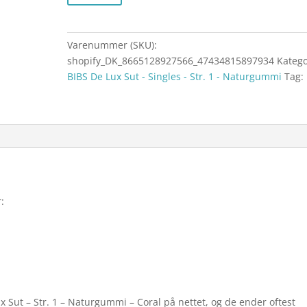
Varenummer (SKU):
shopify_DK_8665128927566_47434815897934
Katego
BIBS De Lux Sut - Singles - Str. 1 - Naturgummi
Tag:
:
x Sut – Str. 1 – Naturgummi – Coral på nettet, og de ender oftest