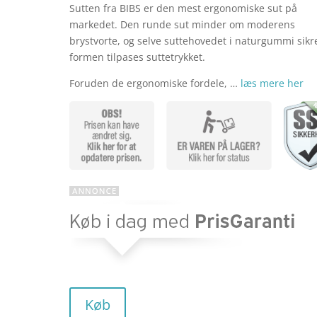
Sutten fra BIBS er den mest ergonomiske sut på
markedet. Den runde sut minder om moderens
pris
brystvorte, og selve suttehovedet i naturgummi sikr
formen tilpases suttetrykket.
Foruden de ergonomiske fordele, …
læs mere her
var:
kr. 39,9
Køb