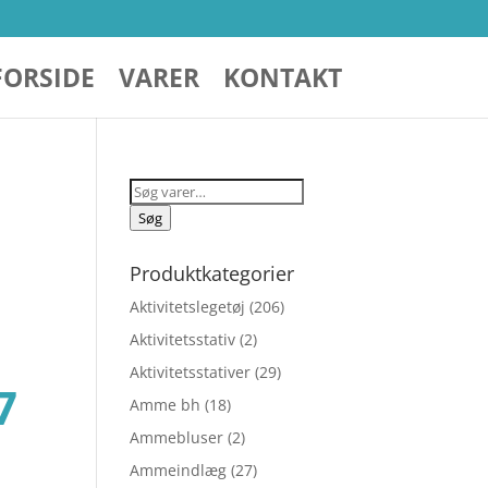
FORSIDE
VARER
KONTAKT
Søg
efter:
Søg
Produktkategorier
Aktivitetslegetøj
(206)
Aktivitetsstativ
(2)
Aktivitetsstativer
(29)
Den
7
Amme bh
(18)
Ammebluser
(2)
lige
aktuelle
Ammeindlæg
(27)