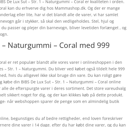
BS De Lux Sut – Str. 1 – Naturgummi – Coral er kvaliteten i orden.
 Coral kan du erhverve dig hos Mammashop.dk. Og der er mange
derlag eller lite, har vi det blandt alle de varer, vi har samlet
rnevogn går i stykker, så skal den vedligeholdes. Stel, hjul og
du passer og plejer din barnevogn, bliver levetiden forlænget , og
vogn.
 1 – Naturgummi – Coral med 999
oral er ret populær blandt alle vores varer i onlineshoppen i den
s – Str. 1 – Naturgummi. Du bliver ved købet også tildelt hele 999
ed, hvis du alligevel ikke skal bruge din vare. Du kan roligt gøre
og købe din BIBS De Lux Sut – Str. 1 – Naturgummi – Coral online
e de efterspurgte varer i deres sortiment. Det store vareudvalg
helt sikkert noget for dig, og der kan klikkes køb på dette produkt.
nge- når webshoppen sparer de penge som en almindelig butik
nline, begunstiges du af bedre rettigheder, end loven foreskriver
urnere dine varer i 14 dage. efter du har købt dine varer, og du kan