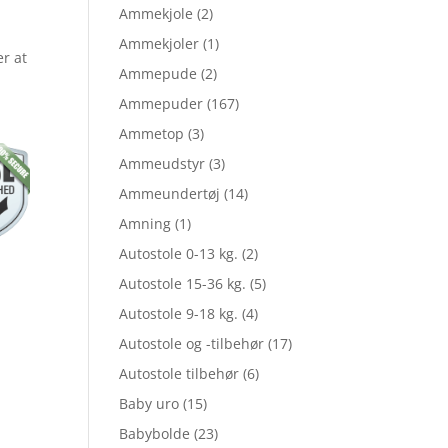
Ammekjole
(2)
Ammekjoler
(1)
pris
er at
Ammepude
(2)
Ammepuder
(167)
er:
Ammetop
(3)
Ammeudstyr
(3)
Ammeundertøj
(14)
5.
kr. 25,97.
Amning
(1)
Autostole 0-13 kg.
(2)
Autostole 15-36 kg.
(5)
Autostole 9-18 kg.
(4)
Autostole og -tilbehør
(17)
Autostole tilbehør
(6)
Baby uro
(15)
Babybolde
(23)