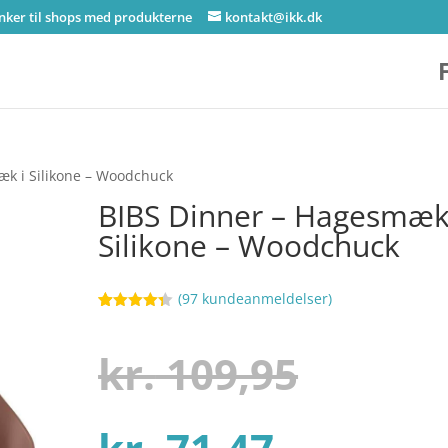
inker til shops med produkterne
kontakt@ikk.dk
æk i Silikone – Woodchuck
BIBS Dinner – Hagesmæk
Silikone – Woodchuck
(
97
kundeanmeldelser)
Bedømt
26
som
4.3
ud af 5
Den
kr.
109,95
baseret
på
kundebedø
mmelser
Den
oprind