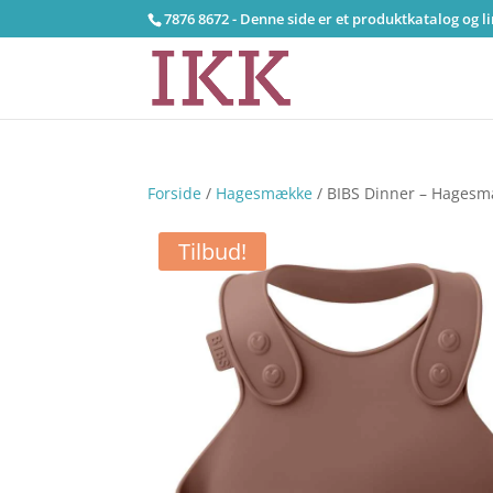
7876 8672 - Denne side er et produktkatalog og l
Forside
/
Hagesmække
/ BIBS Dinner – Hagesm
Tilbud!