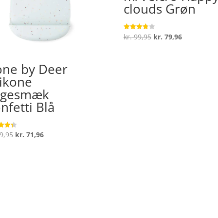
clouds Grøn
Den
Den
kr.
99,95
kr.
79,96
Vurderet
3.8
oprindelige
aktuelle
ud af 5
pris
pris
ne by Deer
var:
er:
likone
kr. 99,95.
kr. 79,96.
agesmæk
nfetti Blå
Den
Den
9,95
kr.
71,96
ret
oprindelige
aktuelle
 5
pris
pris
var:
er:
kr. 89,95.
kr. 71,96.