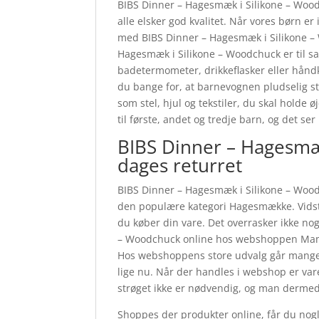
BIBS Dinner – Hagesmæk i Silikone – Woodc
alle elsker god kvalitet. Når vores børn er
med BIBS Dinner – Hagesmæk i Silikone –
Hagesmæk i Silikone – Woodchuck er til 
badetermometer, drikkeflasker eller håndkl
du bange for, at barnevognen pludselig str
som stel, hjul og tekstiler, du skal holde
til første, andet og tredje barn, og det 
BIBS Dinner – Hagesmæ
dages returret
BIBS Dinner – Hagesmæk i Silikone – Woodc
den populære kategori Hagesmække. Vidste
du køber din vare. Det overrasker ikke no
– Woodchuck online hos webshoppen Mamma
Hos webshoppens store udvalg går mange p
lige nu. Når der handles i webshop er varer
strøget ikke er nødvendig, og man dermed
Shoppes der produkter online, får du nogl