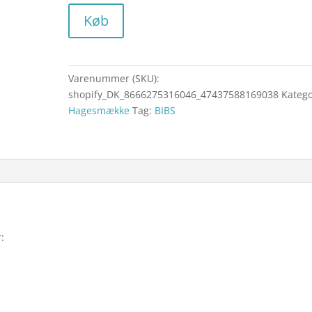
Køb
Varenummer (SKU):
shopify_DK_8666275316046_47437588169038
Katego
Hagesmække
Tag:
BIBS
: