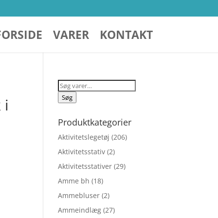
FORSIDE
VARER
KONTAKT
Søg
efter:
Søg
 i
Produktkategorier
Aktivitetslegetøj
(206)
Aktivitetsstativ
(2)
Aktivitetsstativer
(29)
Amme bh
(18)
Ammebluser
(2)
elige
Ammeindlæg
(27)