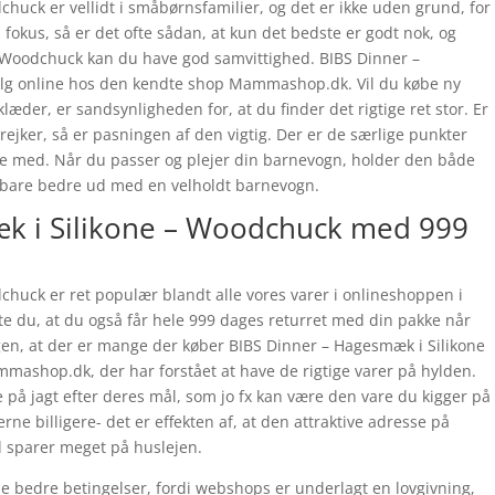
huck er vellidt i småbørnsfamilier, og det er ikke uden grund, for
 i fokus, så er det ofte sådan, at kun det bedste er godt nok, og
 Woodchuck kan du have god samvittighed. BIBS Dinner –
salg online hos den kendte shop Mammashop.dk. Vil du købe ny
æder, er sandsynligheden for, at du finder det rigtige ret stor. Er
ejker, så er pasningen af den vigtig. Der er de særlige punkter
 øje med. Når du passer og plejer din barnevogn, holder den både
ser bare bedre ud med en velholdt barnevogn.
k i Silikone – Woodchuck med 999
huck er ret populær blandt alle vores varer i onlineshoppen i
 du, at du også får hele 999 dages returret med din pakke når
gen, at der er mange der køber BIBS Dinner – Hagesmæk i Silikone
shop.dk, der har forstået at have de rigtige varer på hylden.
å jagt efter deres mål, som jo fx kan være den vare du kigger på
ne billigere- det er effekten af, at den attraktive adresse på
 sparer meget på huslejen.
e bedre betingelser, fordi webshops er underlagt en lovgivning,