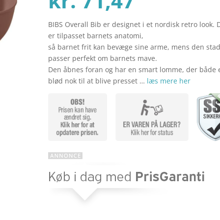
kr.
71,47
BIBS Overall Bib er designet i et nordisk retro look.
aktuelle
pris
er tilpasset barnets anatomi,
så barnet frit kan bevæge sine arme, mens den stad
passer perfekt om barnets mave.
pris
var:
Den åbnes foran og har en smart lomme, der både 
blød nok til at blive presset …
læs mere her
er:
kr. 109
kr. 71,47