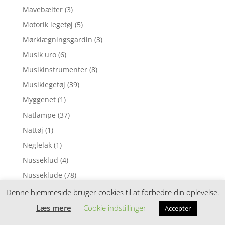
Mavebælter
(3)
Motorik legetøj
(5)
Mørklægningsgardin
(3)
Musik uro
(6)
Musikinstrumenter
(8)
Musiklegetøj
(39)
Myggenet
(1)
Natlampe
(37)
Nattøj
(1)
Neglelak
(1)
Nusseklud
(4)
Nusseklude
(78)
Opbevaring
(11)
Denne hjemmeside bruger cookies til at forbedre din oplevelse.
Ophængsringe
(13)
Læs mere
Cookie indstillinger
Accepter
Påskepynt
(28)