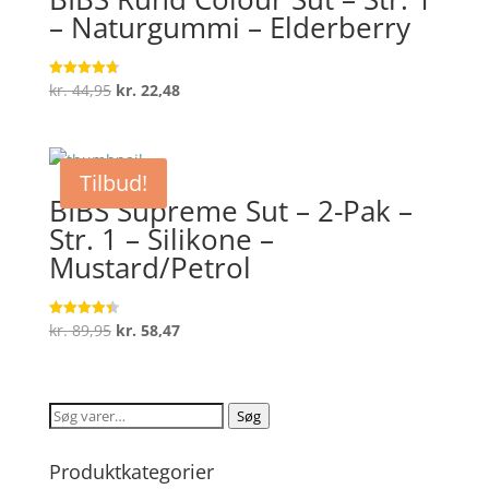
– Naturgummi – Elderberry
Den
Den
kr.
44,95
kr.
22,48
Vurderet
4.7
oprindelige
aktuelle
ud af 5
pris
pris
var:
er:
Tilbud!
kr. 44,95.
kr. 22,48.
BIBS Supreme Sut – 2-Pak –
Str. 1 – Silikone –
Mustard/Petrol
Den
Den
kr.
89,95
kr.
58,47
Vurderet
4.4
oprindelige
aktuelle
ud af 5
pris
pris
var:
er:
Søg
Søg
kr. 89,95.
kr. 58,47.
efter:
Produktkategorier