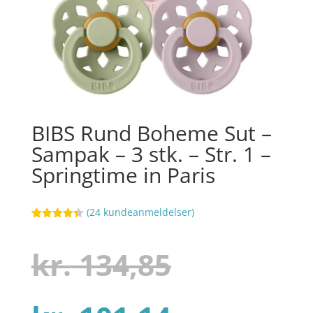
BIBS Rund Boheme Sut –
Sampak – 3 stk. – Str. 1 –
Springtime in Paris
(
24
kundeanmeldelser)
Bedømt
18
som
4.3
ud af 5
Den
kr.
134,85
baseret
på
kundebedø
mmelser