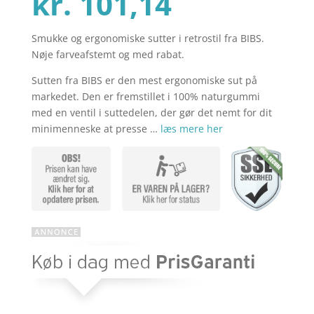
Den
oprindel
kr.
101,14
Smukke og ergonomiske sutter i retrostil fra BIBS.
aktuelle
pris
Nøje farveafstemt og med rabat.
Sutten fra BIBS er den mest ergonomiske sut på
pris
var:
markedet. Den er fremstillet i 100% naturgummi
med en ventil i suttedelen, der gør det nemt for dit
minimenneske at presse …
læs mere her
er:
kr. 134,85
kr. 101,14