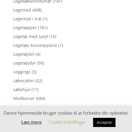
Legekøkkentilbehør
(141)
Legemad
(408)
Legemad i træ
(1)
Legetæpper
(181)
Legetøj med spejl
(16)
Legetøjs kasseapparat
(1)
Legetøjsbil
(4)
Legetøjsdyr
(90)
Leggings
(3)
Løbecykler
(52)
Løbehjul
(11)
Madkasser
(684)
Madopbevaring
(127)
Denne hjemmeside bruger cookies til at forbedre din oplevelse.
Madpakke sampak
(113)
Læs mere
Cookie indstillinger
Accepter
Madpakketilbehør
(212)