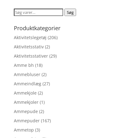
pris
pris
var:
er:
Søg
Søg
kr. 89,95.
kr. 58,47.
efter:
Produktkategorier
Aktivitetslegetøj
(206)
Aktivitetsstativ
(2)
Aktivitetsstativer
(29)
Amme bh
(18)
Ammebluser
(2)
Ammeindlæg
(27)
Ammekjole
(2)
Ammekjoler
(1)
Ammepude
(2)
Ammepuder
(167)
Ammetop
(3)