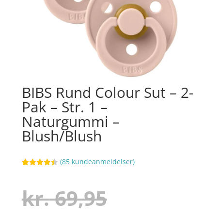
BIBS Rund Colour Sut – 2-
Pak – Str. 1 –
Naturgummi –
Blush/Blush
(
85
kundeanmeldelser)
Bedømt
66
som
4.4
ud af 5
Den
kr.
69,95
baseret
på
kundebedø
mmelser