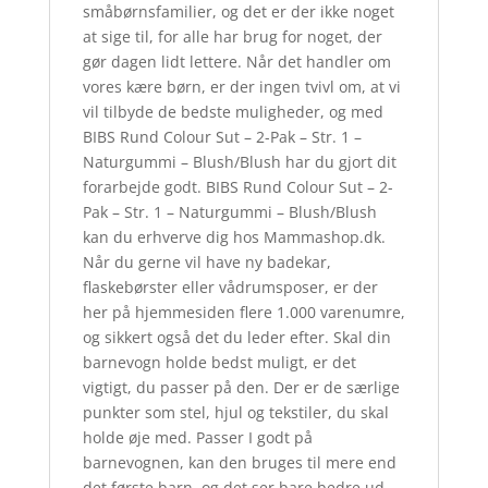
småbørnsfamilier, og det er der ikke noget
at sige til, for alle har brug for noget, der
gør dagen lidt lettere. Når det handler om
vores kære børn, er der ingen tvivl om, at vi
vil tilbyde de bedste muligheder, og med
BIBS Rund Colour Sut – 2-Pak – Str. 1 –
Naturgummi – Blush/Blush har du gjort dit
forarbejde godt. BIBS Rund Colour Sut – 2-
Pak – Str. 1 – Naturgummi – Blush/Blush
kan du erhverve dig hos Mammashop.dk.
Når du gerne vil have ny badekar,
flaskebørster eller vådrumsposer, er der
her på hjemmesiden flere 1.000 varenumre,
og sikkert også det du leder efter. Skal din
barnevogn holde bedst muligt, er det
vigtigt, du passer på den. Der er de særlige
punkter som stel, hjul og tekstiler, du skal
holde øje med. Passer I godt på
barnevognen, kan den bruges til mere end
det første barn, og det ser bare bedre ud