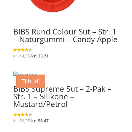
BIBS Rund Colour Sut – Str. 1
– Naturgummi – Candy Apple
Den
Den
kr.
44,95
kr.
33,71
Vurderet
4.3
oprindelige
aktuelle
ud af 5
pris
pris
var:
er:
Tilbud!
kr. 44,95.
kr. 33,71.
BIBS Supreme Sut – 2-Pak –
Str. 1 – Silikone –
Mustard/Petrol
Den
Den
kr.
89,95
kr.
58,47
Vurderet
4.4
oprindelige
aktuelle
ud af 5