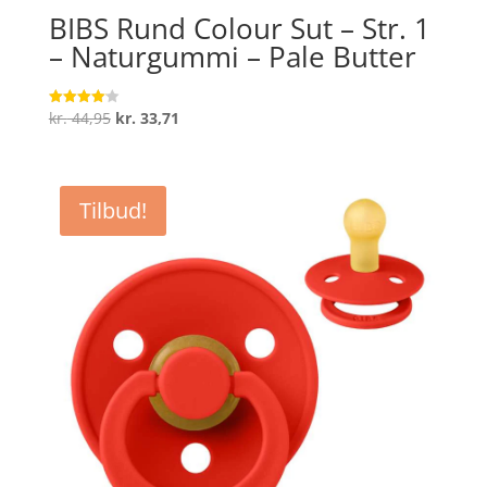
BIBS Rund Colour Sut – Str. 1
– Naturgummi – Pale Butter
Den
Den
kr.
44,95
kr.
33,71
Vurderet
4.1
oprindelige
aktuelle
ud af 5
pris
pris
var:
er:
Tilbud!
kr. 44,95.
kr. 33,71.