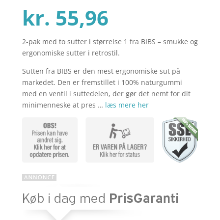
Den
oprindelig
kr.
55,96
2-pak med to sutter i størrelse 1 fra BIBS – smukke og
aktuelle
pris
ergonomiske sutter i retrostil.
Sutten fra BIBS er den mest ergonomiske sut på
pris
var:
markedet. Den er fremstillet i 100% naturgummi
med en ventil i suttedelen, der gør det nemt for dit
minimenneske at pres …
læs mere her
er:
kr. 69,95.
kr. 55,96.