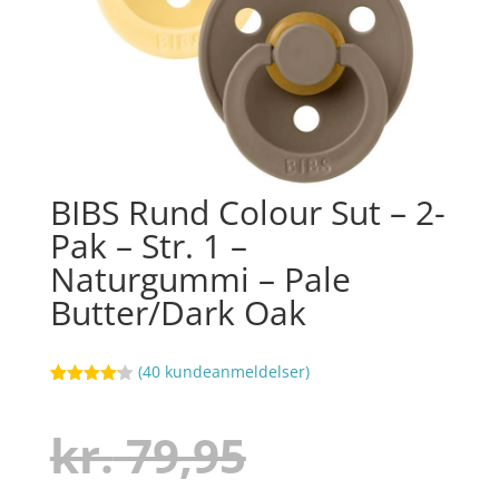
BIBS Rund Colour Sut – 2-
Pak – Str. 1 –
Naturgummi – Pale
Butter/Dark Oak
(
40
kundeanmeldelser)
Bedømt
82
som
4.1
ud af 5
Den
kr.
79,95
baseret
på
kundebedø
mmelser