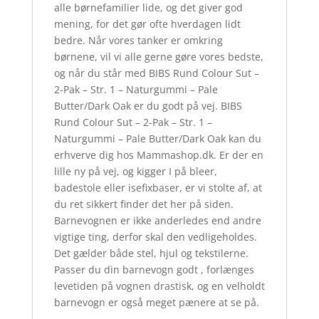
alle børnefamilier lide, og det giver god
mening, for det gør ofte hverdagen lidt
bedre. Når vores tanker er omkring
børnene, vil vi alle gerne gøre vores bedste,
og når du står med BIBS Rund Colour Sut –
2-Pak – Str. 1 – Naturgummi – Pale
Butter/Dark Oak er du godt på vej. BIBS
Rund Colour Sut – 2-Pak – Str. 1 –
Naturgummi – Pale Butter/Dark Oak kan du
erhverve dig hos Mammashop.dk. Er der en
lille ny på vej, og kigger I på bleer,
badestole eller isefixbaser, er vi stolte af, at
du ret sikkert finder det her på siden.
Barnevognen er ikke anderledes end andre
vigtige ting, derfor skal den vedligeholdes.
Det gælder både stel, hjul og tekstilerne.
Passer du din barnevogn godt , forlænges
levetiden på vognen drastisk, og en velholdt
barnevogn er også meget pænere at se på.