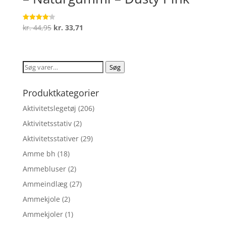
Den
Den
kr.
44,95
kr.
33,71
Vurderet
4.2
oprindelige
aktuelle
ud af 5
pris
pris
var:
er:
Søg
Søg
kr. 44,95.
kr. 33,71.
efter:
Produktkategorier
Aktivitetslegetøj
(206)
Aktivitetsstativ
(2)
Aktivitetsstativer
(29)
Amme bh
(18)
Ammebluser
(2)
Ammeindlæg
(27)
Ammekjole
(2)
Ammekjoler
(1)