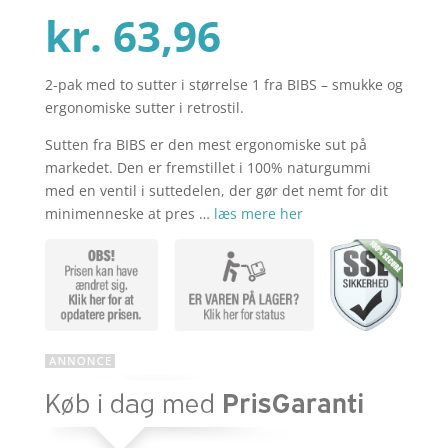
Den
oprindelig
kr.
63,96
2-pak med to sutter i størrelse 1 fra BIBS – smukke og
aktuelle
pris
ergonomiske sutter i retrostil.
Sutten fra BIBS er den mest ergonomiske sut på
pris
var:
markedet. Den er fremstillet i 100% naturgummi
med en ventil i suttedelen, der gør det nemt for dit
minimenneske at pres …
læs mere her
er:
kr. 79,95.
kr. 63,96.