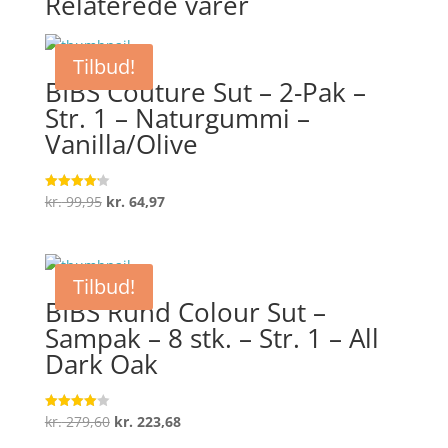
Relaterede varer
Tilbud!
BIBS Couture Sut – 2-Pak –
Str. 1 – Naturgummi –
Vanilla/Olive
Den
Den
kr.
99,95
kr.
64,97
Vurderet
4.2
oprindelige
aktuelle
ud af 5
pris
pris
var:
er:
Tilbud!
kr. 99,95.
kr. 64,97.
BIBS Rund Colour Sut –
Sampak – 8 stk. – Str. 1 – All
Dark Oak
Den
Den
kr.
279,60
kr.
223,68
Vurderet
4
oprindelige
aktuelle
ud af 5