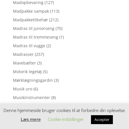
Madopbevaring
(127)
Madpakke sampak
(113)
Madpakketilbehør
(212)
Madras til juniorseng
(70)
Madras til tremmeseng
(1)
Madras til vugge
(2)
Madrasser
(257)
Mavebælter
(3)
Motorik legetøj
(5)
Mørklægningsgardin
(3)
Musik uro
(6)
Musikinstrumenter
(8)
Musiklegetøj
(39)
Denne hjemmeside bruger cookies til at forbedre din oplevelse.
Myggenet
(1)
Læs mere
Cookie indstillinger
Accepter
Natlampe
(37)