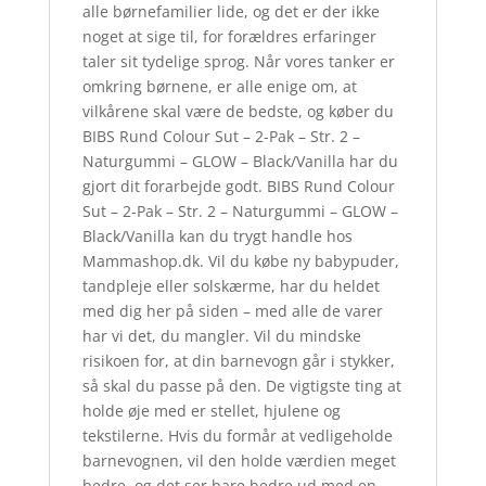
alle børnefamilier lide, og det er der ikke
noget at sige til, for forældres erfaringer
taler sit tydelige sprog. Når vores tanker er
omkring børnene, er alle enige om, at
vilkårene skal være de bedste, og køber du
BIBS Rund Colour Sut – 2-Pak – Str. 2 –
Naturgummi – GLOW – Black/Vanilla har du
gjort dit forarbejde godt. BIBS Rund Colour
Sut – 2-Pak – Str. 2 – Naturgummi – GLOW –
Black/Vanilla kan du trygt handle hos
Mammashop.dk. Vil du købe ny babypuder,
tandpleje eller solskærme, har du heldet
med dig her på siden – med alle de varer
har vi det, du mangler. Vil du mindske
risikoen for, at din barnevogn går i stykker,
så skal du passe på den. De vigtigste ting at
holde øje med er stellet, hjulene og
tekstilerne. Hvis du formår at vedligeholde
barnevognen, vil den holde værdien meget
bedre, og det ser bare bedre ud med en