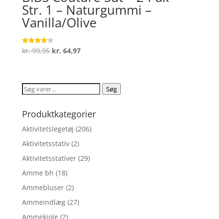
Str. 1 – Naturgummi –
Vanilla/Olive
Den
Den
kr.
99,95
kr.
64,97
Vurderet
4.2
oprindelige
aktuelle
ud af 5
pris
pris
var:
er:
Søg
Søg
kr. 99,95.
kr. 64,97.
efter:
Produktkategorier
Aktivitetslegetøj
(206)
Aktivitetsstativ
(2)
Aktivitetsstativer
(29)
Amme bh
(18)
Ammebluser
(2)
Ammeindlæg
(27)
Ammekjole
(2)