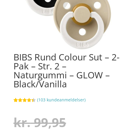
BIBS Rund Colour Sut – 2-
Pak – Str. 2 –
Naturgummi – GLOW –
Black/Vanilla
(
103
kundeanmeldelser)
Bedømt
77
som
4.4
ud af 5
Den
kr.
99,95
baseret
på
kundebedø
mmelser