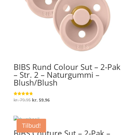
BIBS Rund Colour Sut – 2-Pak
– Str. 2 – Naturgummi –
Blush/Blush
Den
Den
kr.
79,95
kr.
59,96
Vurderet
4.8
oprindelige
aktuelle
ud af 5
pris
pris
var:
er:
Tilbud!
kr. 79,95.
kr. 59,96.
BIBS Couture Sut – 2-Pak –