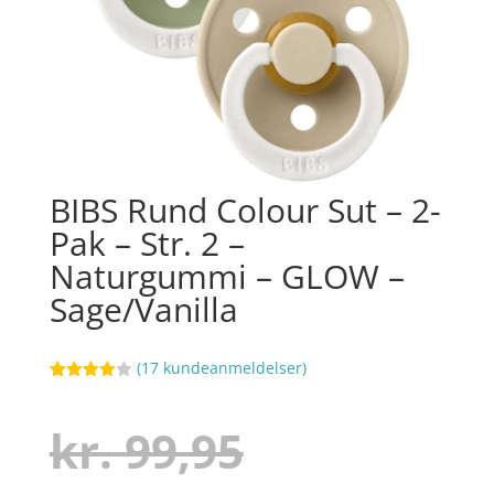
BIBS Rund Colour Sut – 2-
Pak – Str. 2 –
Naturgummi – GLOW –
Sage/Vanilla
(
17
kundeanmeldelser)
Bedømt
96
som
3.9
ud af 5
Den
kr.
99,95
baseret
på
kundebed
ømmels