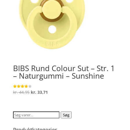
BIBS Rund Colour Sut – Str. 1
– Naturgummi – Sunshine
Den
Den
kr.
44,95
kr.
33,71
Vurderet
3.9
oprindelige
aktuelle
ud af 5
pris
pris
var:
er:
Søg
Søg
kr. 44,95.
kr. 33,71.
efter:
Produktkategorier