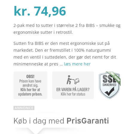
er
Den
oprindelig
kr.
74,96
2-pak med to sutter i størrelse 2 fra BIBS – smukke og
aktuelle
pris
ergonomiske sutter i retrostil.
Sutten fra BIBS er den mest ergonomiske sut på
pris
var:
markedet. Den er fremstillet i 100% naturgummi
med en ventil i suttedelen, der gør det nemt for dit
minimenneske at pres …
læs mere her
er:
kr. 99,95.
kr. 74,96.