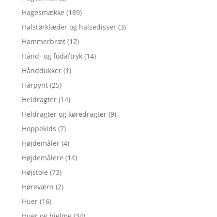
Hagesmække
(189)
Halstørklæder og halsedisser
(3)
Hammerbræt
(12)
Hånd- og fodaftryk
(14)
Hånddukker
(1)
Hårpynt
(25)
Heldragter
(14)
Heldragter og køredragter
(9)
Hoppekids
(7)
Højdemåler
(4)
Højdemålere
(14)
Højstole
(73)
Høreværn
(2)
Huer
(16)
Huer og hjelme
(34)