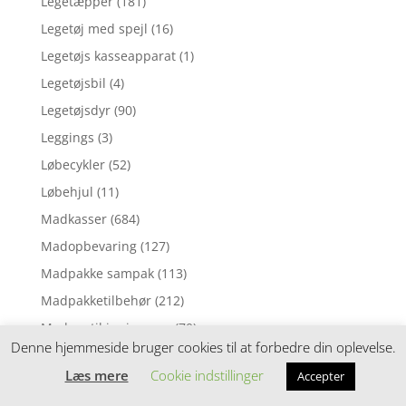
Legetæpper
(181)
Legetøj med spejl
(16)
Legetøjs kasseapparat
(1)
Legetøjsbil
(4)
Legetøjsdyr
(90)
Leggings
(3)
Løbecykler
(52)
Løbehjul
(11)
Madkasser
(684)
Madopbevaring
(127)
Madpakke sampak
(113)
Madpakketilbehør
(212)
Madras til juniorseng
(70)
Denne hjemmeside bruger cookies til at forbedre din oplevelse.
Madras til tremmeseng
(1)
Læs mere
Cookie indstillinger
Accepter
Madras til vugge
(2)