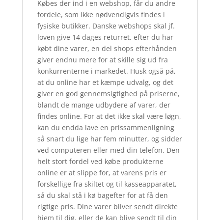
Købes der ind i en webshop, får du andre
fordele, som ikke nødvendigvis findes i
fysiske butikker. Danske webshops skal jf.
loven give 14 dages returret. efter du har
købt dine varer, en del shops efterhånden
giver endnu mere for at skille sig ud fra
konkurrenterne i markedet. Husk også på,
at du online har et kæmpe udvalg, og det
giver en god gennemsigtighed på priserne,
blandt de mange udbydere af varer, der
findes online. For at det ikke skal være løgn,
kan du endda lave en prissammenligning
så snart du lige har fem minutter, og sidder
ved computeren eller med din telefon. Den
helt stort fordel ved købe produkterne
online er at slippe for, at varens pris er
forskellige fra skiltet og til kasseapparatet,
så du skal stå i kø bagefter for at få den
rigtige pris. Dine varer bliver sendt direkte
hjem til dig, eller de kan blive sendt til din