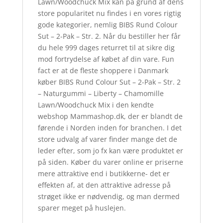
Lawn/Woodchuck Mix kan på grund af dens
store popularitet nu findes i en vores rigtig
gode kategorier, nemlig BIBS Rund Colour
Sut – 2-Pak – Str. 2. Når du bestiller her får
du hele 999 dages returret til at sikre dig
mod fortrydelse af købet af din vare. Fun
fact er at de fleste shoppere i Danmark
køber BIBS Rund Colour Sut – 2-Pak – Str. 2
– Naturgummi – Liberty – Chamomille
Lawn/Woodchuck Mix i den kendte
webshop Mammashop.dk, der er blandt de
førende i Norden inden for branchen. I det
store udvalg af varer finder mange det de
leder efter, som jo fx kan være produktet er
på siden. Køber du varer online er priserne
mere attraktive end i butikkerne- det er
effekten af, at den attraktive adresse på
strøget ikke er nødvendig, og man dermed
sparer meget på huslejen.