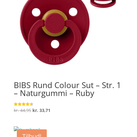
BIBS Rund Colour Sut – Str. 1
– Naturgummi – Ruby
Den
Den
kr.
44,95
kr.
33,71
Vurderet
4.4
oprindelige
aktuelle
ud af 5
pris
pris
var:
er:
Tilbud!