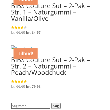
kr. 44,95.
kr. 33,71.
BIBS Couture Sut – 2-Pak –
Str. 1 – Naturgummi –
Vanilla/Olive
Den
Den
kr.
99,95
kr.
64,97
Vurderet
4.2
oprindelige
aktuelle
ud af 5
pris
pris
var:
er:
Tilbud!
kr. 99,95.
kr. 64,97.
BIBS Couture Sut – 2-Pak –
Str. 2 – Naturgummi –
Peach/Woodchuck
Den
Den
kr.
99,95
kr.
79,96
Vurderet
5
oprindelige
aktuelle
ud af 5
pris
pris
var:
er:
Søg
Søg
kr. 99,95.
kr. 79,96.