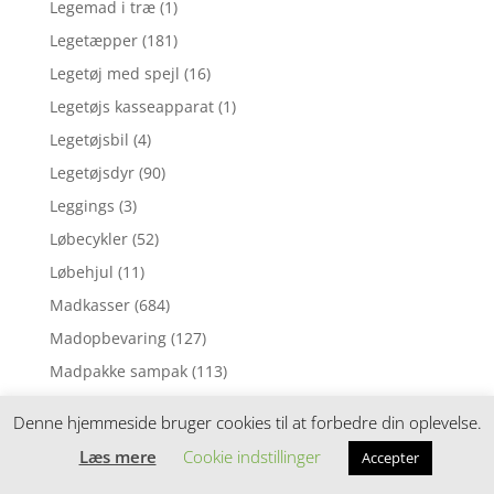
Legemad i træ
(1)
Legetæpper
(181)
Legetøj med spejl
(16)
Legetøjs kasseapparat
(1)
Legetøjsbil
(4)
Legetøjsdyr
(90)
Leggings
(3)
Løbecykler
(52)
Løbehjul
(11)
Madkasser
(684)
Madopbevaring
(127)
Madpakke sampak
(113)
Madpakketilbehør
(212)
Denne hjemmeside bruger cookies til at forbedre din oplevelse.
Madras til juniorseng
(70)
Læs mere
Cookie indstillinger
Accepter
Madras til tremmeseng
(1)