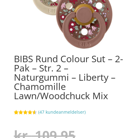
BIBS Rund Colour Sut – 2-
Pak – Str. 2 –
Naturgummi – Liberty –
Chamomille
Lawn/Woodchuck Mix
(
47
kundeanmeldelser)
Bedømt
15
som
4.5
ud af 5
Den
kr.
109,95
baseret
på