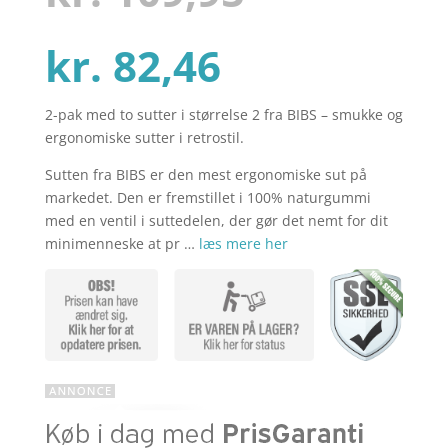
kundebedø
mmelser
Den
oprindel
kr.
82,46
2-pak med to sutter i størrelse 2 fra BIBS – smukke og
aktuelle
pris
ergonomiske sutter i retrostil.
Sutten fra BIBS er den mest ergonomiske sut på
pris
var:
markedet. Den er fremstillet i 100% naturgummi
med en ventil i suttedelen, der gør det nemt for dit
minimenneske at pr …
læs mere her
er:
kr. 109,95
kr. 82,46.