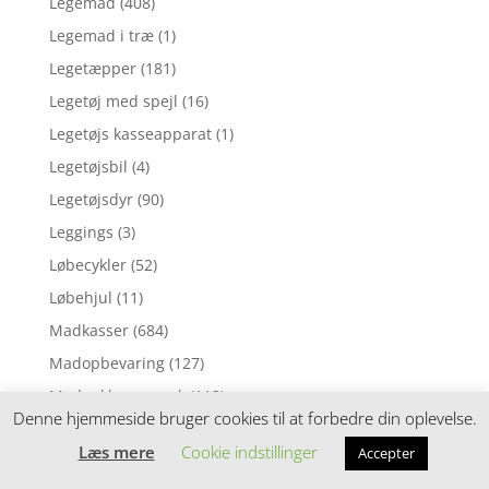
Legemad
(408)
Legemad i træ
(1)
Legetæpper
(181)
Legetøj med spejl
(16)
Legetøjs kasseapparat
(1)
Legetøjsbil
(4)
Legetøjsdyr
(90)
Leggings
(3)
Løbecykler
(52)
Løbehjul
(11)
Madkasser
(684)
Madopbevaring
(127)
Madpakke sampak
(113)
Denne hjemmeside bruger cookies til at forbedre din oplevelse.
Madpakketilbehør
(212)
Læs mere
Cookie indstillinger
Accepter
Madras til juniorseng
(70)