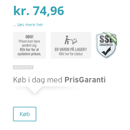
r
Den
oprindelig
kr.
74,96
…
læs mere her
aktuelle
pris
pris
var:
er:
kr. 99,95.
kr. 74,96.
Køb