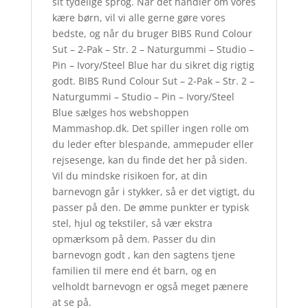
sit tydelige sprog. Når det handler om vores
kære børn, vil vi alle gerne gøre vores
bedste, og når du bruger BIBS Rund Colour
Sut – 2-Pak – Str. 2 – Naturgummi – Studio –
Pin – Ivory/Steel Blue har du sikret dig rigtig
godt. BIBS Rund Colour Sut – 2-Pak – Str. 2 –
Naturgummi – Studio – Pin – Ivory/Steel
Blue sælges hos webshoppen
Mammashop.dk. Det spiller ingen rolle om
du leder efter blespande, ammepuder eller
rejsesenge, kan du finde det her på siden.
Vil du mindske risikoen for, at din
barnevogn går i stykker, så er det vigtigt, du
passer på den. De ømme punkter er typisk
stel, hjul og tekstiler, så vær ekstra
opmærksom på dem. Passer du din
barnevogn godt , kan den sagtens tjene
familien til mere end ét barn, og en
velholdt barnevogn er også meget pænere
at se på.