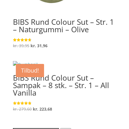
BIBS Rund Colour Sut – Str. 1
– Naturgummi – Olive
Den
Den
kr.
39,95
kr.
31,96
Vurderet
4.7
oprindelige
aktuelle
ud af 5
pris
pris
var:
er:
Tilbud!
kr. 39,95.
kr. 31,96.
BIBS Rund Colour Sut –
Sampak – 8 stk. – Str. 1 – All
Vanilla
Den
Den
kr.
279,60
kr.
223,68
Vurderet
4.8
oprindelige
aktuelle
ud af 5
pris
pris
var:
er: