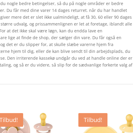
 du nogle bedre betingelser, så du på nogle områder er bedre
ikker. Du får med dine varer 14 dages returret. når du har handlet
iver mere det er slet ikke ualmindeligt, at få 30, 60 eller 90 dages
større udvalg, og prissammenlignen er let at foretage, iblandt alle
For at det ikke skal være løgn, kan du endda lave en
re lige at finde de shop, der sælger din vare. Du får også en
og det er du slipper for, at skulle slæbe varerne hjem fra
e hjem til dig, eller de kan blive sendt til din arbejdsplads, du
sse. Den irriterende kassekø undgår du ved at handle online der er
taling, og så er du videre, så slip for de sædvanlige forkerte valg af
Tilbud!
Tilbud!