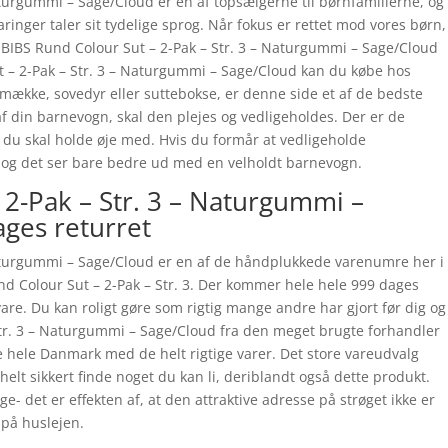
aturgummi – Sage/Cloud er en af topsælgerne til børnfamilierne, og
ringer taler sit tydelige sprog. Når fokus er rettet mod vores børn,
er BIBS Rund Colour Sut – 2-Pak – Str. 3 – Naturgummi – Sage/Cloud
ut – 2-Pak – Str. 3 – Naturgummi – Sage/Cloud kan du købe hos
ække, sovedyr eller suttebokse, er denne side et af de bedste
af din barnevogn, skal den plejes og vedligeholdes. Der er de
r, du skal holde øje med. Hvis du formår at vedligeholde
og det ser bare bedre ud med en velholdt barnevogn.
 2-Pak – Str. 3 – Naturgummi –
ges returret
Naturgummi – Sage/Cloud er en af de håndplukkede varenumre her i
d Colour Sut – 2-Pak – Str. 3. Der kommer hele hele 999 dages
are. Du kan roligt gøre som rigtig mange andre har gjort før dig og
Str. 3 – Naturgummi – Sage/Cloud fra den meget brugte forhandler
hele Danmark med de helt rigtige varer. Det store vareudvalg
 helt sikkert finde noget du kan li, deriblandt også dette produkt.
 det er effekten af, at den attraktive adresse på strøget ikke er
på huslejen.