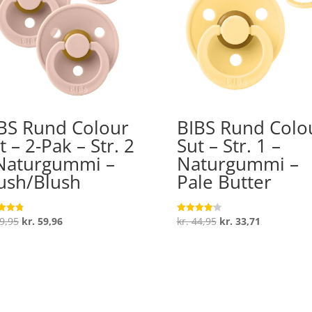
BS Rund Colour
BIBS Rund Colo
t – 2-Pak – Str. 2
Sut – Str. 1 –
Naturgummi –
Naturgummi –
ush/Blush
Pale Butter
Den
Den
Den
Den
9,95
kr.
59,96
kr.
44,95
kr.
33,71
ret
Vurderet
4.1
oprindelige
aktuelle
oprindelige
aktuelle
 5
ud af 5
pris
pris
pris
pris
var:
er:
var:
er:
kr. 79,95.
kr. 59,96.
kr. 44,95.
kr. 33,71.