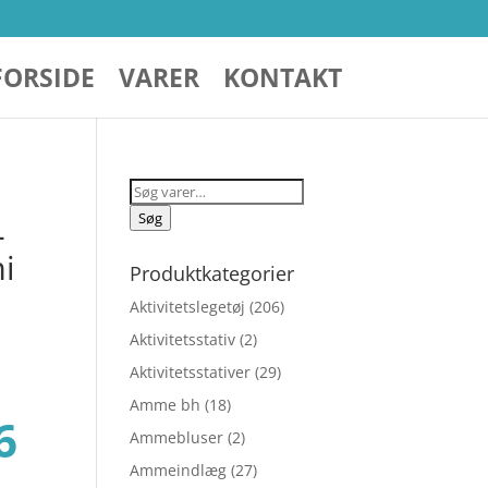
FORSIDE
VARER
KONTAKT
Søg
efter:
Søg
-
i
Produktkategorier
Aktivitetslegetøj
(206)
Aktivitetsstativ
(2)
Aktivitetsstativer
(29)
Amme bh
(18)
Den
6
Ammebluser
(2)
Ammeindlæg
(27)