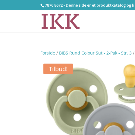
7876 8672 - Denne side er et produktkatalog og l
Forside
/
BIBS Rund Colour Sut - 2-Pak - Str. 3
/
Tilbud!