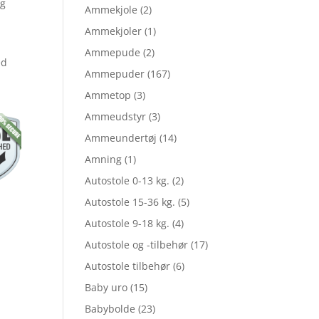
og
lige
aktuelle
Ammekjole
(2)
Ammekjoler
(1)
Ammepude
(2)
pris
ed
Ammepuder
(167)
Ammetop
(3)
er:
Ammeudstyr
(3)
Ammeundertøj
(14)
Amning
(1)
5.
kr. 67,46.
Autostole 0-13 kg.
(2)
Autostole 15-36 kg.
(5)
Autostole 9-18 kg.
(4)
Autostole og -tilbehør
(17)
Autostole tilbehør
(6)
Baby uro
(15)
Babybolde
(23)