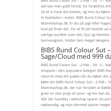
BIBS Rund Colour Sut – 2-Pak – Str. 3 – N
det kan man godt forstå, for forældres erfa
så vil vi have det bedste, og hvis du køb
er kvaliteten i orden. BIBS Rund Colour S
Mammashop.dk. Er du på jagt efter hagesm
bud på finde det. For at få det bedste ud 
særlige punkter som stel, hjul og tekstile
barnevognen, holder den meget længere, 
BIBS Rund Colour Sut –
Sage/Cloud med 999 da
BIBS Rund Colour Sut – 2-Pak – Str. 3 – 
shoppen i den populære kategori BIBS Run
returret med din pakke når du køber din v
købe din BIBS Rund Colour Sut – 2-Pak – 
Mammashop.dk, der har forstået at dække 
giver en stor pulje af varer, og her kan du
Når der handles i webshop sparer du penge-
nødvendig, og man dermed sparer meget 