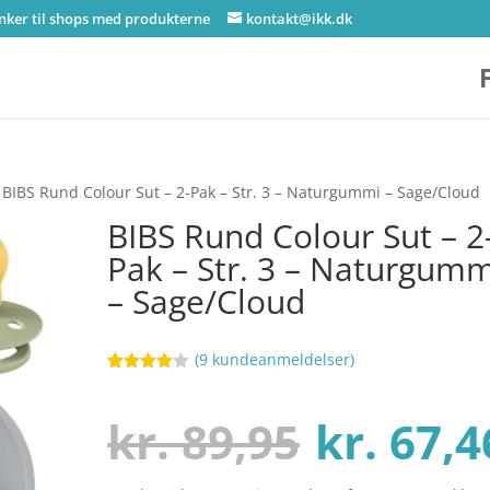
inker til shops med produkterne
kontakt@ikk.dk
 BIBS Rund Colour Sut – 2-Pak – Str. 3 – Naturgummi – Sage/Cloud
BIBS Rund Colour Sut – 2
Pak – Str. 3 – Naturgumm
– Sage/Cloud
(
9
kundeanmeldelser)
Bedømt
16
som
4
ud af 5
Den
kr.
89,95
kr.
67,4
baseret
på
kundebed
ømmelse