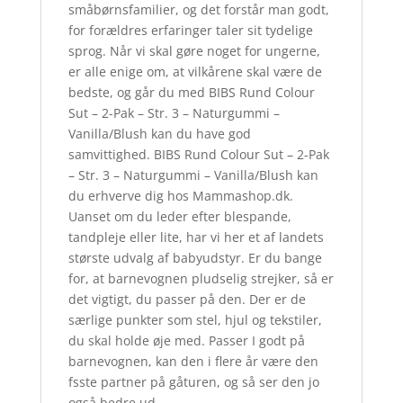
småbørnsfamilier, og det forstår man godt,
for forældres erfaringer taler sit tydelige
sprog. Når vi skal gøre noget for ungerne,
er alle enige om, at vilkårene skal være de
bedste, og går du med BIBS Rund Colour
Sut – 2-Pak – Str. 3 – Naturgummi –
Vanilla/Blush kan du have god
samvittighed. BIBS Rund Colour Sut – 2-Pak
– Str. 3 – Naturgummi – Vanilla/Blush kan
du erhverve dig hos Mammashop.dk.
Uanset om du leder efter blespande,
tandpleje eller lite, har vi her et af landets
største udvalg af babyudstyr. Er du bange
for, at barnevognen pludselig strejker, så er
det vigtigt, du passer på den. Der er de
særlige punkter som stel, hjul og tekstiler,
du skal holde øje med. Passer I godt på
barnevognen, kan den i flere år være den
fsste partner på gåturen, og så ser den jo
også bedre ud.