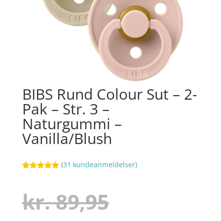
BIBS Rund Colour Sut – 2-
Pak – Str. 3 –
Naturgummi –
Vanilla/Blush
(
31
kundeanmeldelser)
Bedømt
73
som
5
ud
af 5
Den
kr.
89,95
baseret på
kundebedøm
melser