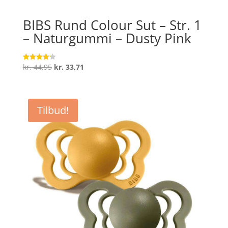
BIBS Rund Colour Sut – Str. 1
– Naturgummi – Dusty Pink
Den
Den
kr.
44,95
kr.
33,71
Vurderet
4.2
oprindelige
aktuelle
ud af 5
pris
pris
var:
er:
Tilbud!
kr. 44,95.
kr. 33,71.