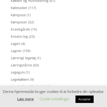
Køkken og Husholdning
(67)
Køletasker
(117)
Kørepose
(1)
Køreposer
(52)
Kravlegårde
(15)
Kreativ-leg
(23)
Lagen
(4)
Lagner
(159)
Lærerigt legetøj
(1)
Læringstårne
(43)
Legegulv
(1)
Legekøkken
(9)
Legekøkkentilbehør
(141)
Denne hjemmeside bruger cookies til at forbedre din oplevelse.
Legemad
(408)
Læs mere
Cookie indstillinger
Accepter
Legemad i træ
(1)