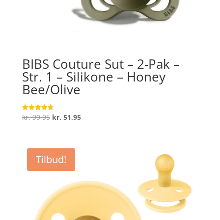
BIBS Couture Sut – 2-Pak –
Str. 1 – Silikone – Honey
Bee/Olive
Den
Den
kr.
99,95
kr.
51,95
Vurderet
4.7
oprindelige
aktuelle
ud af 5
pris
pris
var:
er:
Tilbud!
kr. 99,95.
kr. 51,95.