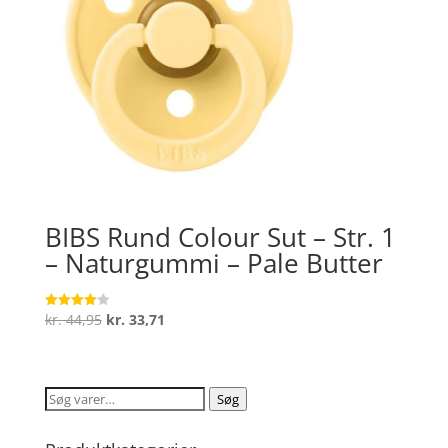
BIBS Rund Colour Sut – Str. 1
– Naturgummi – Pale Butter
Den
Den
kr.
44,95
kr.
33,71
Vurderet
4.1
oprindelige
aktuelle
ud af 5
pris
pris
var:
er:
Søg
Søg
kr. 44,95.
kr. 33,71.
efter: