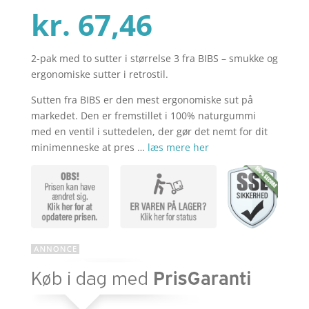
Den
oprindelig
kr.
67,46
2-pak med to sutter i størrelse 3 fra BIBS – smukke og
aktuelle
pris
ergonomiske sutter i retrostil.
Sutten fra BIBS er den mest ergonomiske sut på
pris
var:
markedet. Den er fremstillet i 100% naturgummi
med en ventil i suttedelen, der gør det nemt for dit
minimenneske at pres …
læs mere her
er:
kr. 89,95.
kr. 67,46.