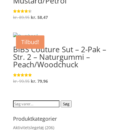
Mustard/Petrol
Den
Den
kr.
89,95
kr.
58,47
Vurderet
4.4
oprindelige
aktuelle
ud af 5
pris
pris
var:
er:
Tilbud!
kr. 89,95.
kr. 58,47.
BIBS Couture Sut – 2-Pak –
Str. 2 – Naturgummi –
Peach/Woodchuck
Den
Den
kr.
99,95
kr.
79,96
Vurderet
5
oprindelige
aktuelle
ud af 5
pris
pris
var:
er:
Søg
Søg
kr. 99,95.
kr. 79,96.
efter:
Produktkategorier
Aktivitetslegetøj
(206)