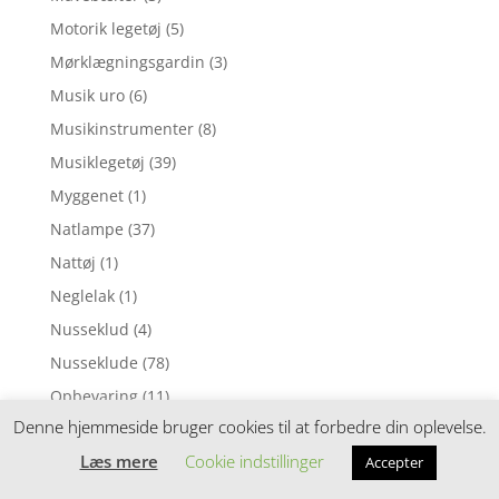
Motorik legetøj
(5)
Mørklægningsgardin
(3)
Musik uro
(6)
Musikinstrumenter
(8)
Musiklegetøj
(39)
Myggenet
(1)
Natlampe
(37)
Nattøj
(1)
Neglelak
(1)
Nusseklud
(4)
Nusseklude
(78)
Opbevaring
(11)
Denne hjemmeside bruger cookies til at forbedre din oplevelse.
Ophængsringe
(13)
Læs mere
Cookie indstillinger
Påskepynt
(28)
Accepter
Pedalcykler
(9)