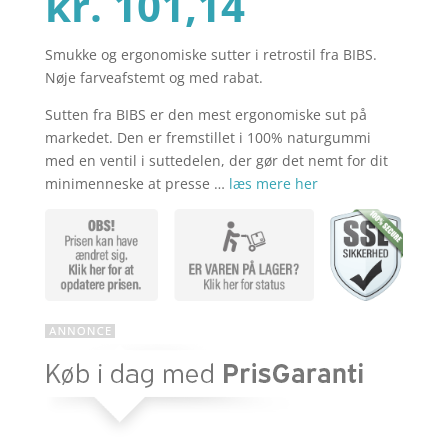
Den
oprindel
kr.
101,14
Smukke og ergonomiske sutter i retrostil fra BIBS.
aktuelle
pris
Nøje farveafstemt og med rabat.
Sutten fra BIBS er den mest ergonomiske sut på
pris
var:
markedet. Den er fremstillet i 100% naturgummi
med en ventil i suttedelen, der gør det nemt for dit
minimenneske at presse …
læs mere her
er:
kr. 134,85
kr. 101,14