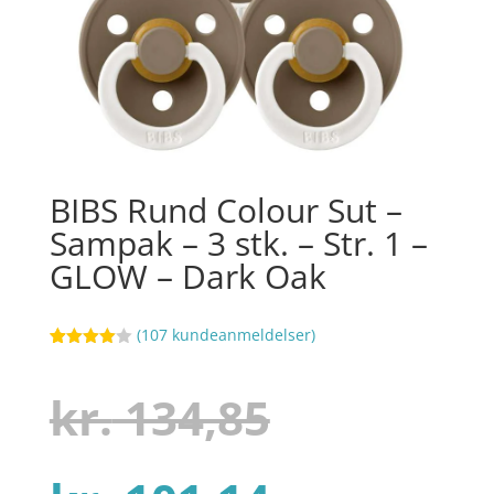
BIBS Rund Colour Sut –
Sampak – 3 stk. – Str. 1 –
GLOW – Dark Oak
(
107
kundeanmeldelser)
Bedømt
50
som
4
ud af 5
Den
kr.
134,85
baseret
på
kundebed
ømmelse
r