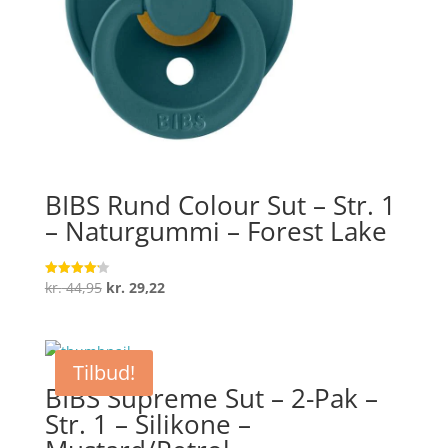
BIBS Rund Colour Sut – Str. 1
– Naturgummi – Forest Lake
Den
Den
kr.
44,95
kr.
29,22
Vurderet
4.2
oprindelige
aktuelle
ud af 5
pris
pris
var:
er:
Tilbud!
kr. 44,95.
kr. 29,22.
BIBS Supreme Sut – 2-Pak –
Str. 1 – Silikone –