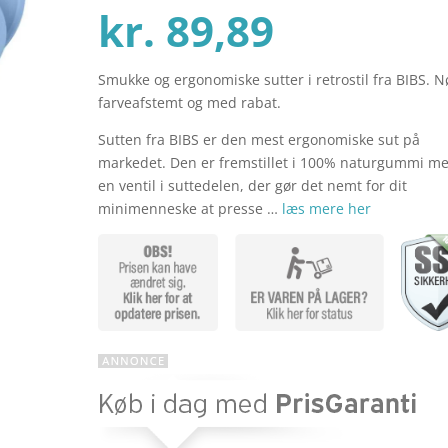
Den
oprind
kr.
89,89
Smukke og ergonomiske sutter i retrostil fra BIBS. N
aktuelle
pris
farveafstemt og med rabat.
Sutten fra BIBS er den mest ergonomiske sut på
pris
var:
markedet. Den er fremstillet i 100% naturgummi m
en ventil i suttedelen, der gør det nemt for dit
minimenneske at presse …
læs mere her
er:
kr. 119
kr. 89,89