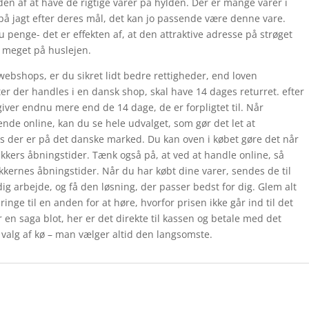
n af at have de rigtige varer på hylden. Der er mange varer i
på jagt efter deres mål, det kan jo passende være denne vare.
 penge- det er effekten af, at den attraktive adresse på strøget
 meget på huslejen.
ebshops, er du sikret lidt bedre rettigheder, end loven
kter der handles i en dansk shop, skal have 14 dages returret. efter
iver endnu mere end de 14 dage, de er forpligtet til. Når
nde online, kan du se hele udvalget, som gør det let at
 der er på det danske marked. Du kan oven i købet gøre det når
ikkers åbningstider. Tænk også på, at ved at handle online, så
ikkernes åbningstider. Når du har købt dine varer, sendes de til
dig arbejde, og få den løsning, der passer bedst for dig. Glem alt
ringe til en anden for at høre, hvorfor prisen ikke går ind til det
r en saga blot, her er det direkte til kassen og betale med det
 valg af kø – man vælger altid den langsomste.