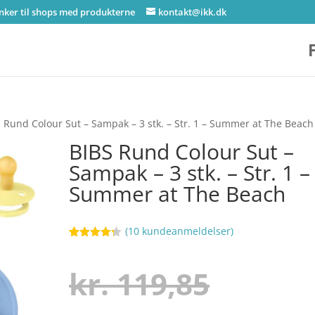
inker til shops med produkterne
kontakt@ikk.dk
 Rund Colour Sut – Sampak – 3 stk. – Str. 1 – Summer at The Beach
BIBS Rund Colour Sut –
Sampak – 3 stk. – Str. 1 –
Summer at The Beach
(
10
kundeanmeldelser)
Bedømt
40
som
4.2
ud af 5
Den
kr.
119,85
baseret
på
kundebedø
mmelser