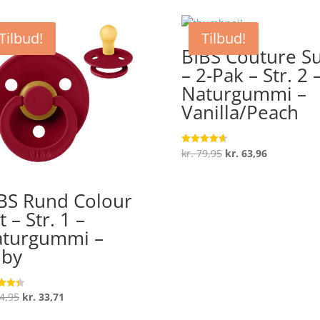
Tilbud!
Tilbud!
BIBS Couture Su
– 2-Pak – Str. 2 
Naturgummi –
Vanilla/Peach
Den
Den
kr.
79,95
kr.
63,96
Vurderet
4.7
oprindelige
aktuelle
ud af 5
pris
pris
BS Rund Colour
var:
er:
t – Str. 1 –
kr. 79,95.
kr. 63,96.
turgummi –
uby
Den
Den
4,95
kr.
33,71
ret
oprindelige
aktuelle
 5