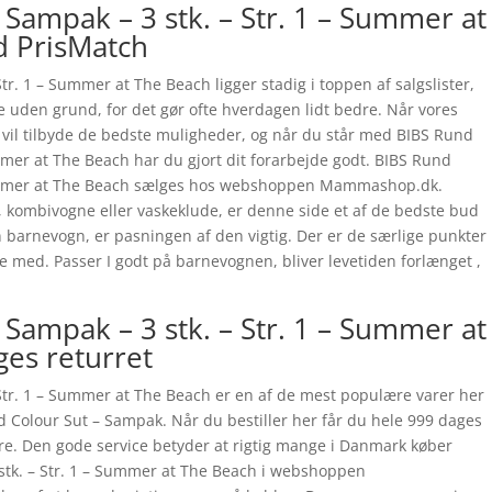
 Sampak – 3 stk. – Str. 1 – Summer at
d PrisMatch
tr. 1 – Summer at The Beach ligger stadig i toppen af salgslister,
ke uden grund, for det gør ofte hverdagen lidt bedre. Når vores
 vi vil tilbyde de bedste muligheder, og når du står med BIBS Rund
ummer at The Beach har du gjort dit forarbejde godt. BIBS Rund
 Summer at The Beach sælges hos webshoppen Mammashop.dk.
, kombivogne eller vaskeklude, er denne side et af de bedste bud
in barnevogn, er pasningen af den vigtig. Der er de særlige punkter
øje med. Passer I godt på barnevognen, bliver levetiden forlænget ,
 Sampak – 3 stk. – Str. 1 – Summer at
es returret
 Str. 1 – Summer at The Beach er en af de mest populære varer her
 Colour Sut – Sampak. Når du bestiller her får du hele 999 dages
are. Den gode service betyder at rigtig mange i Danmark køber
stk. – Str. 1 – Summer at The Beach i webshoppen