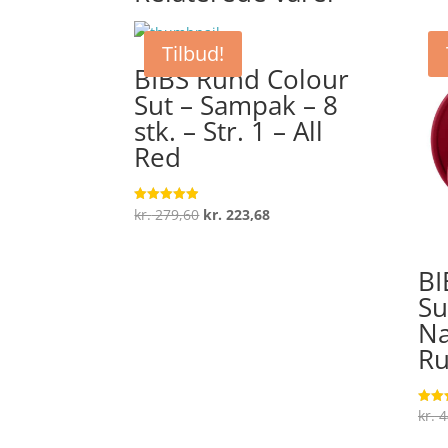
Tilbud!
BIBS Rund Colour
Sut – Sampak – 8
stk. – Str. 1 – All
Red
Den
Den
kr.
279,60
kr.
223,68
Vurderet
4.9
oprindelige
aktuelle
ud af 5
pris
pris
BI
var:
er:
Su
kr. 279,60.
kr. 223,68.
Na
R
kr.
4
Vurde
4.4
ud af