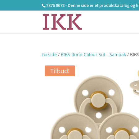
7876 8672 - Denne side er et produktkatalog og l
Forside
/
BIBS Rund Colour Sut - Sampak
/ BIBS
Tilbud!