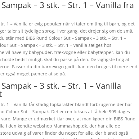
ampak – 3 stk. – Str. 1 – Vanilla fra
r. 1 – Vanilla er evig populær når vi taler om ting til børn, og det
ger taler sit tydelige sprog. Hver gang, det drejer sig om de små,
 du står med BIBS Rund Colour Sut – Sampak – 3 stk. – Str. 1 –
lour Sut – Sampak – 3 stk. – Str. 1 – Vanilla sælges hos
vil have ny babypuder, trækvogne eller babytæpper, kan du
 holde bedst muligt, skal du passe på den. De vigtigste ting at
ilerne. Passer du din barnevogn godt , kan den bruges til mere end
 er også meget pænere at se på.
Sampak – 3 stk. – Str. 1 – Vanilla
t
tr. 1 – Vanilla får stadig topkarakter blandt forbrugerne der har
d Colour Sut – Sampak. Det er ren luksus at få hele 999 dages
din vare. Mange er udmærket klar over, at man køber din BIBS Rund
anilla i den kendte webshop Mammashop.dk, der har alle de
 store udvalg af varer finder du noget for alle, deriblandt også