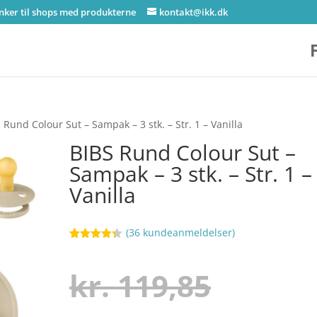
inker til shops med produkterne
kontakt@ikk.dk
 Rund Colour Sut – Sampak – 3 stk. – Str. 1 – Vanilla
BIBS Rund Colour Sut –
Sampak – 3 stk. – Str. 1 –
Vanilla
(
36
kundeanmeldelser)
Bedømt
52
som
4.3
ud af 5
Den
kr.
119,85
baseret
på
kundebedø
mmelser