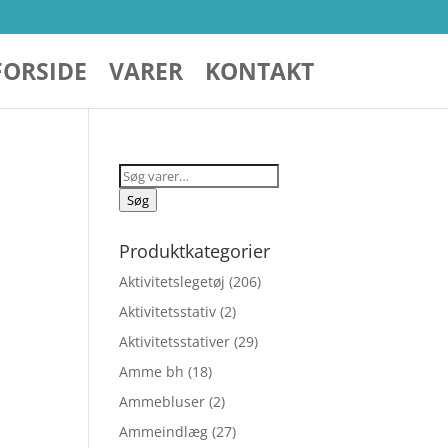
FORSIDE
VARER
KONTAKT
Søg
efter:
Søg
Produktkategorier
Aktivitetslegetøj
(206)
Aktivitetsstativ
(2)
Aktivitetsstativer
(29)
Amme bh
(18)
Ammebluser
(2)
Ammeindlæg
(27)