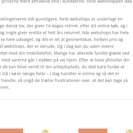
 priserne mere attraktive end i butikkerne- fordi webshoppen ikke
betingelserne lidt gunstigere, fordi webshops er underlagt en
ge dansk lov, der giver 14 dages retrret. efter dit online køb, og i
og nogle giver endda et helt års returret. Når webshops har hele
se hele udvalget, og det er let at gennemskue, hvilken pris og
v af webshops, der er derude. Og i dag kan du uden videre
ettet med din mobiltelefon. Mange har allerede fundet glæde ved
 med varerne går i stykker på vej hjem. Efter at have afsluttet din
ler de kan blive sendt til din arbejdsplads, du skal bare huske at
stå i kø er længe forbi – i dag handler vi online og så det er
t handle, så ungå de trælse frustrationer over, at det kan tage så
 frem.