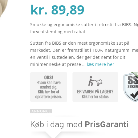
Den
oprind
kr.
89,89
Smukke og ergonomiske sutter i retrostil fra BIBS. N
aktuelle
pris
farveafstemt og med rabat.
Sutten fra BIBS er den mest ergonomiske sut på
pris
var:
markedet. Den er fremstillet i 100% naturgummi m
en ventil i suttedelen, der gør det nemt for dit
minimenneske at presse …
læs mere her
er:
kr. 119
kr. 89,89