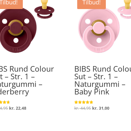
Tilbud!
Tilbud!
BS Rund Colour
BIBS Rund Colo
t – Str. 1 –
Sut – Str. 1 –
turgummi –
Naturgummi –
derberry
Baby Pink
Den
Den
Den
Den
4,95
kr.
22,48
kr.
44,95
kr.
31,00
ret
Vurderet
5
oprindelige
aktuelle
oprindelige
aktuelle
 5
ud af 5
pris
pris
pris
pris
var:
er:
var:
er: