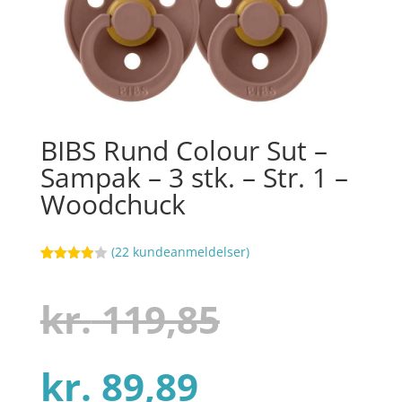
BIBS Rund Colour Sut –
Sampak – 3 stk. – Str. 1 –
Woodchuck
(
22
kundeanmeldelser)
Bedømt
19
som
3.9
ud af 5
Den
kr.
119,85
baseret
på
kundebed
ømmels
er
Den
oprindel
kr.
89,89