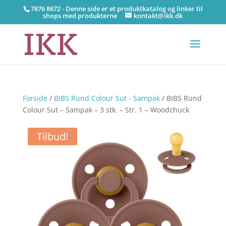
7876 8672 - Denne side er et produktkatalog og linker til
shops med produkterne
kontakt@ikk.dk
Forside
/
BIBS Rund Colour Sut - Sampak
/ BIBS Rund
Colour Sut – Sampak – 3 stk. – Str. 1 – Woodchuck
Tilbud!