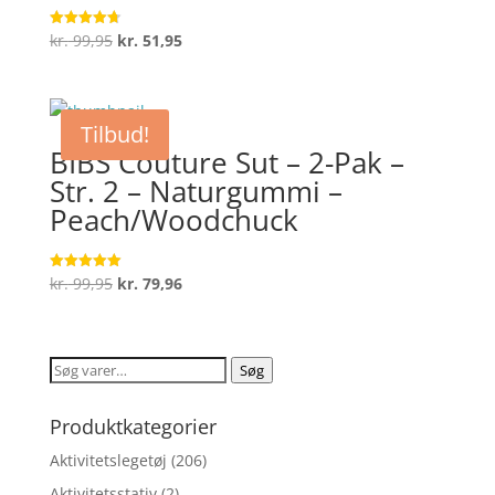
Den
Den
kr.
99,95
kr.
51,95
Vurderet
4.7
oprindelige
aktuelle
ud af 5
pris
pris
var:
er:
Tilbud!
kr. 99,95.
kr. 51,95.
BIBS Couture Sut – 2-Pak –
Str. 2 – Naturgummi –
Peach/Woodchuck
Den
Den
kr.
99,95
kr.
79,96
Vurderet
5
oprindelige
aktuelle
ud af 5
pris
pris
var:
er:
Søg
Søg
kr. 99,95.
kr. 79,96.
efter:
Produktkategorier
Aktivitetslegetøj
(206)
Aktivitetsstativ
(2)