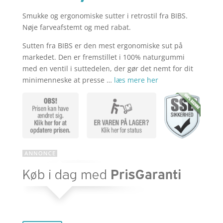
Smukke og ergonomiske sutter i retrostil fra BIBS.
aktuelle
pris
Nøje farveafstemt og med rabat.
Sutten fra BIBS er den mest ergonomiske sut på
pris
var:
markedet. Den er fremstillet i 100% naturgummi
med en ventil i suttedelen, der gør det nemt for dit
minimenneske at presse …
læs mere her
er:
kr. 119,85
kr. 89,89.