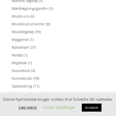
Motorik legetøj
(5)
Mørklægningsgardin
(3)
Musik uro
(6)
Musikinstrumenter
(8)
Musiklegetøj
(39)
Myggenet
(1)
Natlampe
(37)
Nattøj
(1)
Neglelak
(1)
Nusseklud
(4)
Nusseklude
(78)
Opbevaring
(11)
Ophængsringe
(13)
Denne hjemmeside bruger cookies til at forbedre din oplevelse.
Påskepynt
(28)
Læs mere
Cookie indstillinger
Accepter
Pedalcykler
(9)