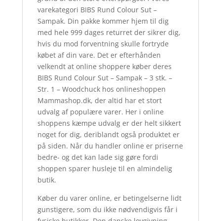
varekategori BIBS Rund Colour Sut –
Sampak. Din pakke kommer hjem til dig
med hele 999 dages returret der sikrer dig,
hvis du mod forventning skulle fortryde
købet af din vare. Det er efterhånden
velkendt at online shoppere køber deres
BIBS Rund Colour Sut – Sampak – 3 stk. –
Str. 1 – Woodchuck hos onlineshoppen
Mammashop.dk, der altid har et stort
udvalg af populære varer. Her i online
shoppens kæmpe udvalg er der helt sikkert
noget for dig, deriblandt også produktet er
på siden. Når du handler online er priserne
bedre- og det kan lade sig gøre fordi
shoppen sparer husleje til en almindelig
butik.
Køber du varer online, er betingelserne lidt
gunstigere, som du ikke nødvendigvis får i
fysiske butikker. Den danske lovgivning