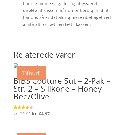
handle online så gå let og ubesværet
direkte til kassen, når du er færdig med at
handle, så er det aldrig mere ubehaget ved
at stå alt for tæt i en kø til kassen.
Relaterede varer
Tilbud!
BIBS Couture Sut – 2-Pak –
Str. 2 – Silikone – Honey
Bee/Olive
Den
Den
kr.
99,95
kr.
64,97
Vurderet
4
oprindelige
aktuelle
ud af 5
pris
pris
var:
er: