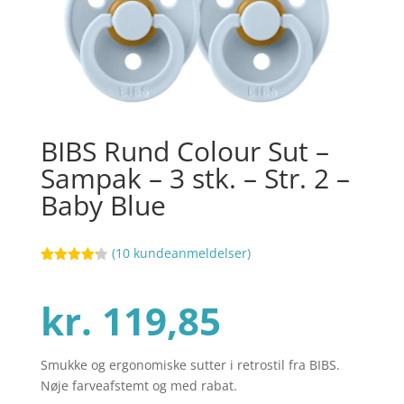
BIBS Rund Colour Sut –
Sampak – 3 stk. – Str. 2 –
Baby Blue
(
10
kundeanmeldelser)
Bedømt
58
som
4.2
ud af 5
kr.
119,85
baseret
på
kundebedø
mmelser
Smukke og ergonomiske sutter i retrostil fra BIBS.
Nøje farveafstemt og med rabat.