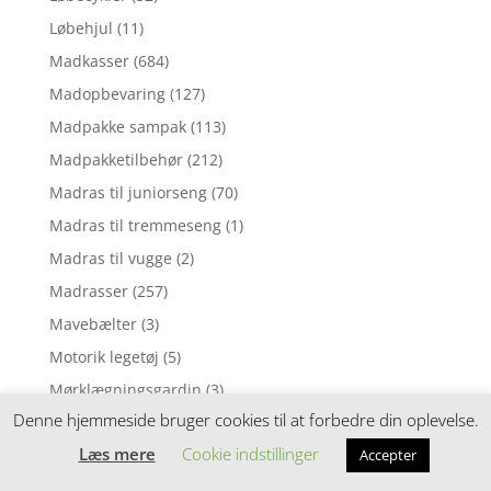
Løbehjul
(11)
Madkasser
(684)
Madopbevaring
(127)
Madpakke sampak
(113)
Madpakketilbehør
(212)
Madras til juniorseng
(70)
Madras til tremmeseng
(1)
Madras til vugge
(2)
Madrasser
(257)
Mavebælter
(3)
Motorik legetøj
(5)
Mørklægningsgardin
(3)
Denne hjemmeside bruger cookies til at forbedre din oplevelse.
Musik uro
(6)
Læs mere
Cookie indstillinger
Accepter
Musikinstrumenter
(8)
Musiklegetøj
(39)