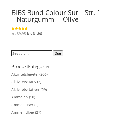
BIBS Rund Colour Sut – Str. 1
– Naturgummi – Olive
Den
Den
kr.
39,95
kr.
31,96
Vurderet
4.7
oprindelige
aktuelle
ud af 5
pris
pris
var:
er:
Søg
Søg
kr. 39,95.
kr. 31,96.
efter:
Produktkategorier
Aktivitetslegetøj
(206)
Aktivitetsstativ
(2)
Aktivitetsstativer
(29)
Amme bh
(18)
Ammebluser
(2)
Ammeindlæg
(27)