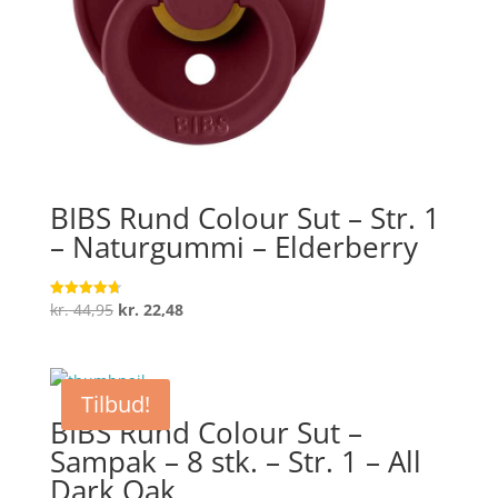
BIBS Rund Colour Sut – Str. 1
– Naturgummi – Elderberry
Den
Den
kr.
44,95
kr.
22,48
Vurderet
4.7
oprindelige
aktuelle
ud af 5
pris
pris
var:
er:
Tilbud!
kr. 44,95.
kr. 22,48.
BIBS Rund Colour Sut –
Sampak – 8 stk. – Str. 1 – All
Dark Oak