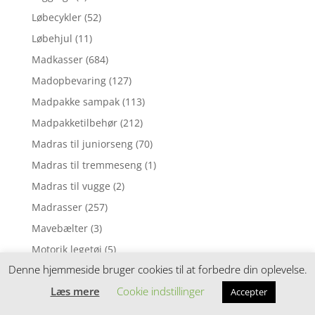
Løbecykler
(52)
Løbehjul
(11)
Madkasser
(684)
Madopbevaring
(127)
Madpakke sampak
(113)
Madpakketilbehør
(212)
Madras til juniorseng
(70)
Madras til tremmeseng
(1)
Madras til vugge
(2)
Madrasser
(257)
Mavebælter
(3)
Motorik legetøj
(5)
Denne hjemmeside bruger cookies til at forbedre din oplevelse.
Mørklægningsgardin
(3)
Læs mere
Cookie indstillinger
Musik uro
(6)
Accepter
Musikinstrumenter
(8)