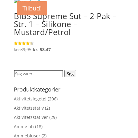
var:
er:
Tilbud!
kr. 44,95.
kr. 33,71.
BIBS Supreme Sut – 2-Pak –
Str. 1 – Silikone –
Mustard/Petrol
Den
Den
kr.
89,95
kr.
58,47
Vurderet
4.4
oprindelige
aktuelle
ud af 5
pris
pris
var:
er:
Søg
Søg
kr. 89,95.
kr. 58,47.
efter:
Produktkategorier
Aktivitetslegetøj
(206)
Aktivitetsstativ
(2)
Aktivitetsstativer
(29)
Amme bh
(18)
Ammebluser
(2)