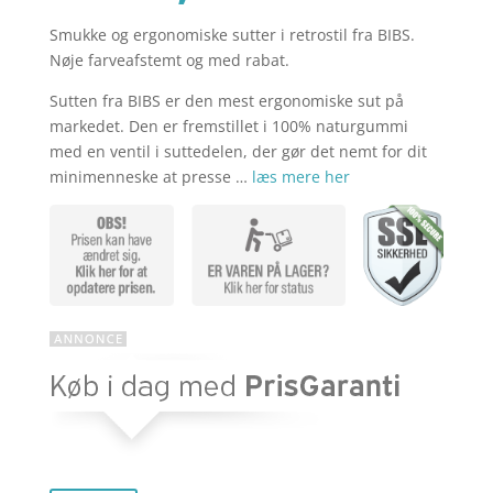
Smukke og ergonomiske sutter i retrostil fra BIBS.
aktuelle
pris
Nøje farveafstemt og med rabat.
Sutten fra BIBS er den mest ergonomiske sut på
pris
var:
markedet. Den er fremstillet i 100% naturgummi
med en ventil i suttedelen, der gør det nemt for dit
minimenneske at presse …
læs mere her
er:
kr. 119,85
kr. 89,89.