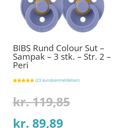
BIBS Rund Colour Sut –
Sampak – 3 stk. – Str. 2 –
Peri
(
23
kundeanmeldelser)
Bedømt
90
som
4.7
ud af 5
Den
kr.
119,85
baseret på
kundebedø
mmelser
Den
oprindel
kr.
89,89