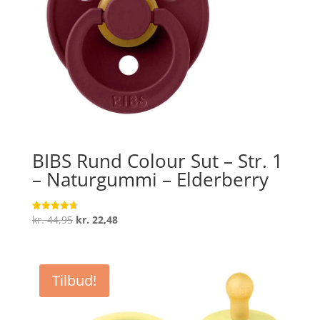
BIBS Rund Colour Sut – Str. 1
– Naturgummi – Elderberry
Den
Den
kr.
44,95
kr.
22,48
Vurderet
4.7
oprindelige
aktuelle
ud af 5
pris
pris
var:
er:
Tilbud!
kr. 44,95.
kr. 22,48.