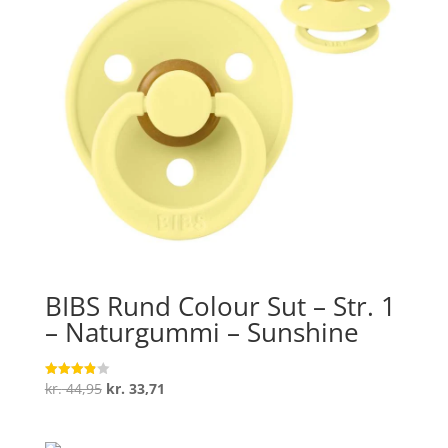
BIBS Rund Colour Sut – Str. 1
– Naturgummi – Sunshine
Den
Den
kr.
44,95
kr.
33,71
Vurderet
3.9
oprindelige
aktuelle
ud af 5
pris
pris