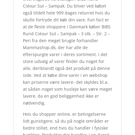
Colour Sut – Sampak. Du bliver ved købet
også tildelt hele 999 dages returret hvis du
skulle fortryde dit køb din vare. Fun fact er
at de fleste shoppere i Danmark køber BIBS
Rund Colour Sut – Sampak – 3 stk. – Str. 2 –
Peri fra den meget brugte forhandler
Mammashop.dk, der har alle de
efterspurgte varer i deres sortiment. I det
store udvalg af varer finder du noget for
alle, deriblandt også det produkt på denne
side. Ved at købe dine varer i en webshop
kan priserne være lavere- det skyldes bl.a.
at sådan noget som husleje kan være meget
lavere, da en god beliggenhed ikke er
nødvendig.
Hvis du shopper online, er betingelserne
lidt gunstigere, så du på nogle områder er
bedre stillet, end hvis du handler I fysiske
butikker. Produkter der handles i en dansk